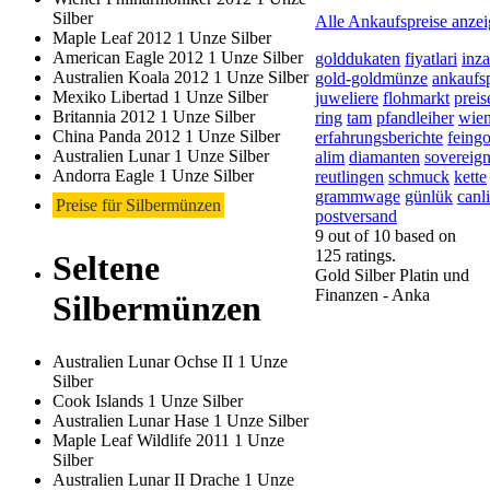
Silber
Alle Ankaufspreise anze
Maple Leaf 2012 1 Unze Silber
American Eagle 2012 1 Unze Silber
golddukaten
fiyatlari
inz
Australien Koala 2012 1 Unze Silber
gold-goldmünze
ankaufsp
Mexiko Libertad 1 Unze Silber
juweliere
flohmarkt
preis
Britannia 2012 1 Unze Silber
ring
tam
pfandleiher
wien
China Panda 2012 1 Unze Silber
erfahrungsberichte
feingo
Australien Lunar 1 Unze Silber
alim
diamanten
sovereig
Andorra Eagle 1 Unze Silber
reutlingen
schmuck
kette
grammwage
günlük
canli
Preise für Silbermünzen
postversand
9
out of
10
based on
125
ratings.
Seltene
Gold Silber Platin und
Finanzen - Anka
Silbermünzen
Australien Lunar Ochse II 1 Unze
Silber
Cook Islands 1 Unze Silber
Australien Lunar Hase 1 Unze Silber
Maple Leaf Wildlife 2011 1 Unze
Silber
Australien Lunar II Drache 1 Unze