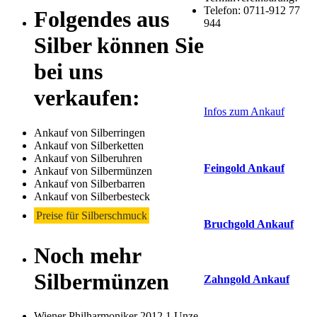
Telefon: 0711-912 77
Folgendes aus
944
Silber können Sie
bei uns
Laufendend aktualis
Haupt-
verkaufen:
Sidebar
Infos zum Ankauf
(Primary)
Ankauf von Silberringen
Aktuelle Preise Heu
Ankauf von Silberketten
Ankauf von Silberuhren
Feingold Ankauf
Ankauf von Silbermünzen
Ankauf von Silberbarren
2026-08-07 - 08:12:52
-
Ankauf von Silberbesteck
Preise für Silberschmuck
Bruchgold Ankauf
Noch mehr
2026-08-07 - 08:12:52
-
Silbermünzen
Zahngold Ankauf
2026-08-07 - 08:12:52
-
Wiener Philharmoniker 2012 1 Unze