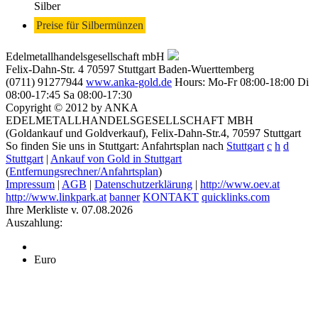
Silber
Preise für Silbermünzen
Edelmetallhandelsgesellschaft mbH
Felix-Dahn-Str. 4
70597
Stuttgart
Baden-Wuerttemberg
(0711) 91277944
www.anka-gold.de
Hours:
Mo-Fr 08:00-18:00
Di
08:00-17:45
Sa 08:00-17:30
Copyright © 2012 by ANKA
EDELMETALLHANDELSGESELLSCHAFT MBH
(Goldankauf und Goldverkauf), Felix-Dahn-Str.4, 70597 Stuttgart
So finden Sie uns in Stuttgart: Anfahrtsplan nach
Stuttgart
c
h
d
Stuttgart
|
Ankauf von Gold in Stuttgart
(
Entfernungsrechner/Anfahrtsplan
)
Impressum
|
AGB
|
Datenschutzerklärung
|
http://www.oev.at
http://www.linkpark.at
banner
KONTAKT
quicklinks.com
Ihre Merkliste v. 07.08.2026
Auszahlung:
Euro