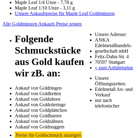
Maple Leaf 1/4 Unze - 7,78 g
Maple Leaf 1/10 Unze - 3,11 g
Unsere Ankaufspreise für Maple Leaf Goldmünzen
Alle Goldmünzen Ankaufs Preise zeigen
Unsere Adresse:
Folgende
ANKA
Edelmetallhandels-
Schmuckstücke
gesellschaft mbH
Felix-Dahn-Str. 4
aus Gold kaufen
70597 Stuttgart
» zum Anfahrtsplan
wir zB. an:
Unsere
Öffnungszeiten:
Ankauf von Goldringen
Edelmetall An- und
Ankauf von Goldketten
Verkauf
Ankauf von Golduhren
nur nach
Ankauf von Goldohrringe
telefonischer
Ankauf von Goldplättchen
Ankauf von Goldbarren
Ankauf von Goldzähnen
Ankauf von Goldnuggets
Preise für Goldschmuck anzeigen