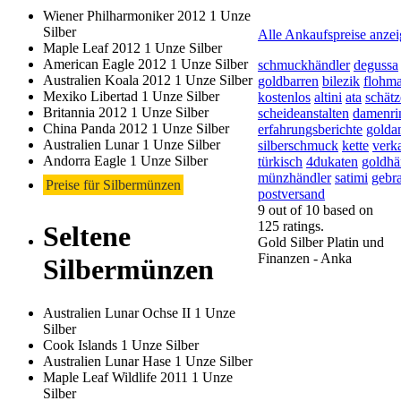
2026-08-10 - 21:36:58
-
Wiener Philharmoniker 2012 1 Unze
Silber
Alle Ankaufspreise anze
Maple Leaf 2012 1 Unze Silber
American Eagle 2012 1 Unze Silber
schmuckhändler
degussa
Australien Koala 2012 1 Unze Silber
goldbarren
bilezik
flohma
Mexiko Libertad 1 Unze Silber
kostenlos
altini
ata
schät
Britannia 2012 1 Unze Silber
scheideanstalten
damenri
China Panda 2012 1 Unze Silber
erfahrungsberichte
golda
Australien Lunar 1 Unze Silber
silberschmuck
kette
verk
Andorra Eagle 1 Unze Silber
türkisch
4dukaten
goldhä
münzhändler
satimi
gebr
Preise für Silbermünzen
postversand
9
out of
10
based on
125
ratings.
Seltene
Gold Silber Platin und
Finanzen - Anka
Silbermünzen
Australien Lunar Ochse II 1 Unze
Silber
Cook Islands 1 Unze Silber
Australien Lunar Hase 1 Unze Silber
Maple Leaf Wildlife 2011 1 Unze
Silber