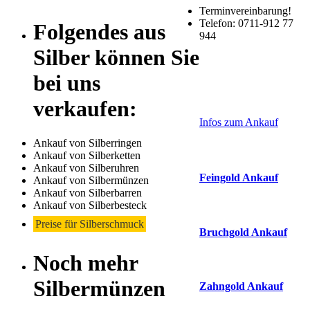
Terminvereinbarung!
Telefon: 0711-912 77
Folgendes aus
944
Silber können Sie
bei uns
Laufendend aktualis
Haupt-
verkaufen:
Sidebar
Infos zum Ankauf
(Primary)
Ankauf von Silberringen
Aktuelle Preise Heu
Ankauf von Silberketten
Ankauf von Silberuhren
Feingold Ankauf
Ankauf von Silbermünzen
Ankauf von Silberbarren
2026-08-10 - 21:36:58
-
Ankauf von Silberbesteck
Preise für Silberschmuck
Bruchgold Ankauf
Noch mehr
2026-08-10 - 21:36:58
-
Silbermünzen
Zahngold Ankauf