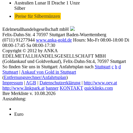
Australien Lunar II Drache 1 Unze
Silber
Preise für Silbermünzen
Edelmetallhandelsgesellschaft mbH
Felix-Dahn-Str. 4
70597
Stuttgart
Baden-Wuerttemberg
(0711) 91277944
www.anka-gold.de
Hours:
Mo-Fr 08:00-18:00
Di
08:00-17:45
Sa 08:00-17:30
Copyright © 2012 by ANKA
EDELMETALLHANDELSGESELLSCHAFT MBH
(Goldankauf und Goldverkauf), Felix-Dahn-Str.4, 70597 Stuttgart
So finden Sie uns in Stuttgart: Anfahrtsplan nach
Stuttgart
c
h
d
Stuttgart
|
Ankauf von Gold in Stuttgart
(
Entfernungsrechner/Anfahrtsplan
)
Impressum
|
AGB
|
Datenschutzerklärung
|
http://www.oev.at
http://www.linkpark.at
banner
KONTAKT
quicklinks.com
Ihre Merkliste v. 10.08.2026
Auszahlung:
Euro