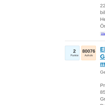
22
bi
He
Ö
22a
E
2
80076
G
Punkte
Aufrufe
Ge
Pr
85
Gr