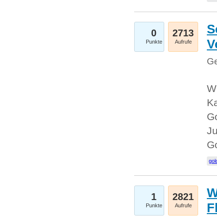
S
0
2713
V
Punkte
Aufrufe
Ge
Wi
Ka
Go
Ju
G
gol
W
1
2821
F
Punkte
Aufrufe