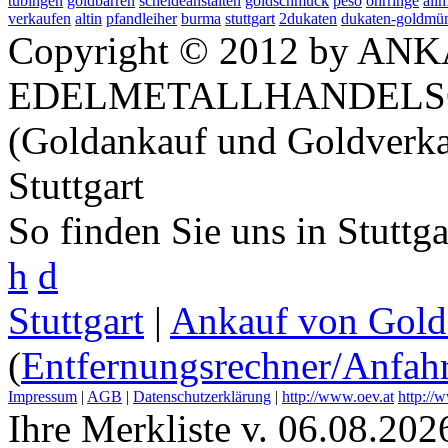
tübingen
goldbarren
scheideanstalten
goldschmuck
peso
ohrringe
ali
verkaufen
altin
pfandleiher
burma
stuttgart
2dukaten
dukaten-goldmü
Copyright © 2012 by ANK
EDELMETALLHANDELS
(Goldankauf und Goldverka
Stuttgart
So finden Sie uns in Stuttg
h
d
Stuttgart
|
Ankauf von Gold 
(
Entfernungsrechner/Anfahr
Impressum
|
AGB
|
Datenschutzerklärung
|
http://www.oev.at
http://
Ihre Merkliste v. 06.08.202