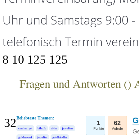
Uhr und Samstags 9:00 - 1
telefonisch Termin verei
8
10
125
125
Fragen und Antworten (
) 
ANKA Edelmetallhandelsgesellschaft mbH
Beliebteste Themen:
G
32
1
62
cumhuriyet
bilezik
altin
juweliere
Punkte
Aufrufe
Ge
goldankauf
juwelier
goldhändler