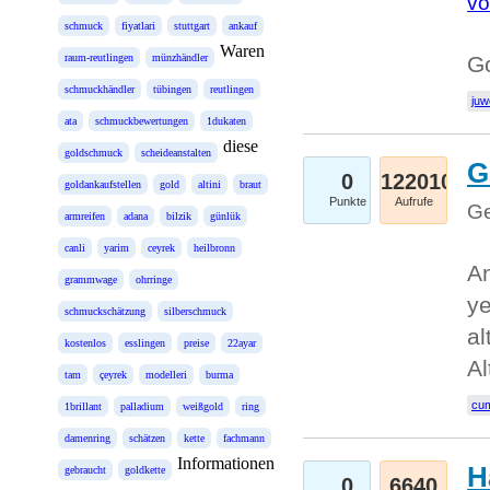
vo
schmuck
fiyatlari
stuttgart
ankauf
Waren
raum-reutlingen
münzhändler
G
schmuckhändler
tübingen
reutlingen
juw
ata
schmuckbewertungen
1dukaten
diese
goldschmuck
scheideanstalten
G
0
122010
goldankaufstellen
gold
altini
braut
Punkte
Aufrufe
Ge
armreifen
adana
bilzik
günlük
canli
yarim
ceyrek
heilbronn
An
grammwage
ohrringe
ye
schmuckschätzung
silberschmuck
al
kostenlos
esslingen
preise
22ayar
Al
tam
çeyrek
modelleri
burma
cum
1brillant
palladium
weißgold
ring
damenring
schätzen
kette
fachmann
Informationen
H
gebraucht
goldkette
0
6640