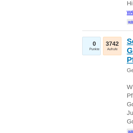
Hi
we
gol
S
0
3742
G
Punkte
Aufrufe
P
Ge
Wi
Pf
Go
Ju
G
gol