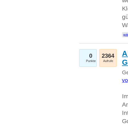
we
Kl
gü
W
gol
A
0
2364
G
Punkte
Aufrufe
Ge
vo
Im
An
In
G