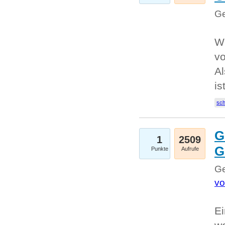
Ge
W
v
Al
is
sc
G
1
2509
G
Punkte
Aufrufe
Ge
vo
Ei