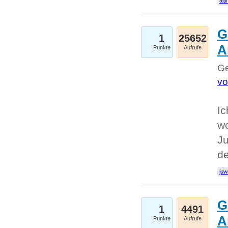
alti
G
1
25652
A
Punkte
Aufrufe
Ge
vo
Ic
w
Ju
d
juw
G
1
4491
A
Punkte
Aufrufe