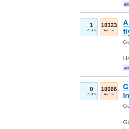
alti
A
1
18323
fi
Punkte
Aufrufe
Ge
H
al
G
0
18066
I
Punkte
Aufrufe
Ge
Go