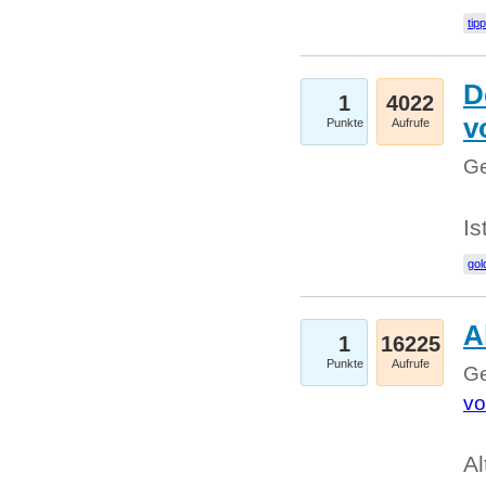
tip
D
1
4022
v
Punkte
Aufrufe
Ge
Is
gol
A
1
16225
Punkte
Aufrufe
Ge
vo
Al