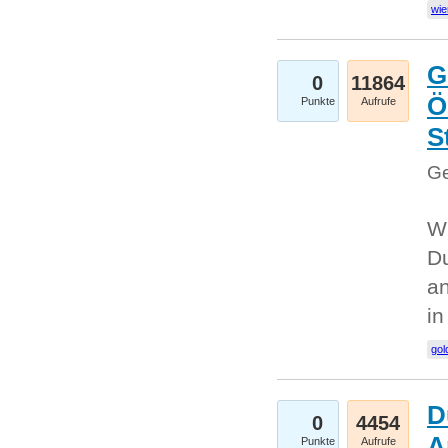
wie
G
0
11864
Ö
Punkte
Aufrufe
S
Ge
Wi
Du
an
i
gol
D
0
4454
A
Punkte
Aufrufe