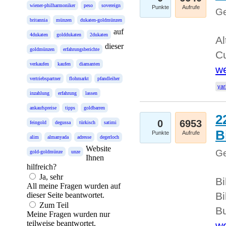
wiener-philharmoniker
peso
sovereign
Punkte
Aufrufe
Ge
britannia
münzen
dukaten-goldmünzen
auf
4dukaten
golddukaten
2dukaten
Al
dieser
goldmünzen
erfahrungsberichte
Cu
verkaufen
kaufen
diamanten
we
vertriebspartner
flohmarkt
pfandleiher
yar
inzahlung
erfahrung
lassen
ankaufspreise
tipps
goldbarren
2
0
6953
feingold
degussa
türkisch
satimi
B
Punkte
Aufrufe
alim
almanyada
adresse
degerloch
Website
Ge
gold-goldmünze
unze
Ihnen
hilfreich?
Ja, sehr
Bi
All meine Fragen wurden auf
Bi
dieser Seite beantwortet.
Zum Teil
Bu
Meine Fragen wurden nur
teilweise beantwortet.
we