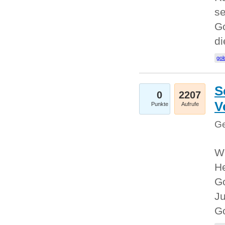
se
Go
d
gol
S
0
2207
V
Punkte
Aufrufe
Ge
Wi
He
Go
Ju
G