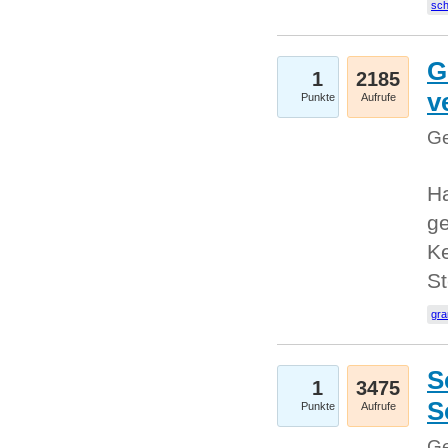
sc
G
1
2185
v
Punkte
Aufrufe
Ge
H
ge
Ke
S
gr
S
1
3475
S
Punkte
Aufrufe
Ge