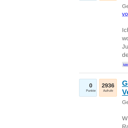
Ge
vo
Ic
w
Ju
d
juw
G
0
2936
V
Punkte
Aufrufe
Ge
Wi
Ra