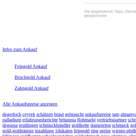
Die angebotenen Tipps, Dienste 
gewährleistet.
Haupt-
Laufendend aktualisierte Ankaufspreise...
Infos zum Ankauf
Sidebar
Aktuelle Preise Heute:
(Primary)
Feingold Ankauf
2026-08-06 - 14:04:07
-
13:50
Bruchgold Ankauf
2026-08-06 - 14:04:07
-
13:50
Zahngold Ankauf
2026-08-06 - 14:04:07
-
13:50
Alle Ankaufspreise anzeigen
degerloch
çeyrek
schätzen
braut
gebraucht
ankaufspreise
tam
almany
palladium
erfahrungsberichte
britannia
flohmarkt
vertriebspartner
sch
degussa
reutlingen
schmuckhändler
goldkette
damenring
schmuck
go
gold-goldmünze
inzahlung
1dukaten
feingold
ring
preise
wiener-phil