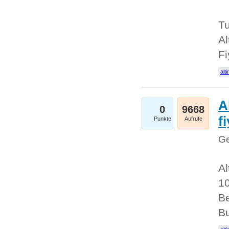
Tu
Al
Fi
alti
A
0
9668
f
Punkte
Aufrufe
Ge
Al
10
Be
Bu