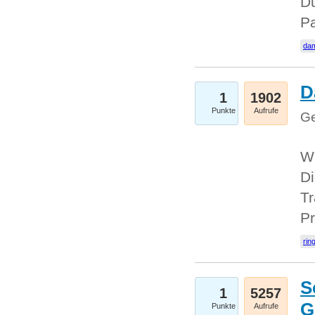
Du
Pa
dam
D
1
1902
Punkte
Aufrufe
Ge
W
Di
Tr
Pr
rin
S
1
5257
G
Punkte
Aufrufe