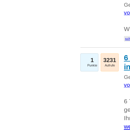
Ge
vo
W
sc
6
1
3231
i
Punkte
Aufrufe
Ge
vo
6 
ge
I
we