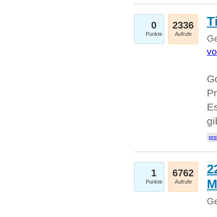
T
0
2336
Punkte
Aufrufe
Ge
vo
Go
Pr
Es
g
pre
2
1
6762
M
Punkte
Aufrufe
Ge