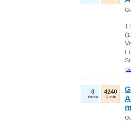
Ge
1 
(
Ve
Fr
St
1du
G
0
4240
A
Punkte
Aufrufe
m
Ge