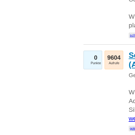
Wo
pl
sc
S
0
9604
(
Punkte
Aufrufe
Ge
We
A
Si
we
go