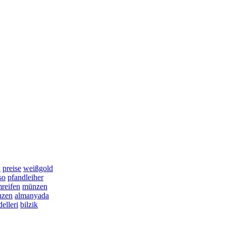
n
preise
weißgold
so
pfandleiher
reifen
münzen
nzen
almanyada
elleri
bilzik