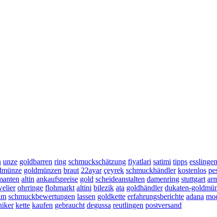
n
unze
goldbarren
ring
schmuckschätzung
fiyatlari
satimi
tipps
esslinge
ldmünze
goldmünzen
braut
22ayar
çeyrek
schmuckhändler
kostenlos
pe
manten
altin
ankaufspreise
gold
scheideanstalten
damenring
stuttgart
arm
welier
ohrringe
flohmarkt
altini
bilezik
ata
goldhändler
dukaten-goldmü
im
schmuckbewertungen
lassen
goldkette
erfahrungsberichte
adana
mod
niker
kette
kaufen
gebraucht
degussa
reutlingen
postversand