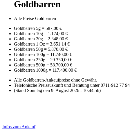
Goldbarren
Alle Preise Goldbarren
Goldbarren 5g
=
587,00 €
Goldbarren 10g
=
1.174,00 €
Goldbarren 20g
=
2.348,00 €
Goldbarren 1 Oz
=
3.651,14 €
Goldbarren 50g
=
5.870,00 €
Goldbarren 100g
=
11.740,00 €
Goldbarren 250g
=
29.350,00 €
Goldbarren 500g
=
58.700,00 €
Goldbarren 1000g
=
117.400,00 €
Alle Goldbarren-Ankaufpreise ohne Gewähr.
Telefonische Preisauskunft und Beratung unter 0711-912 77 9
(Stand Sonntag den 9. August 2026 - 10:44:56)
Laufendend aktualisierte Ankaufspreise...
Haupt-
Sidebar
Infos zum Ankauf