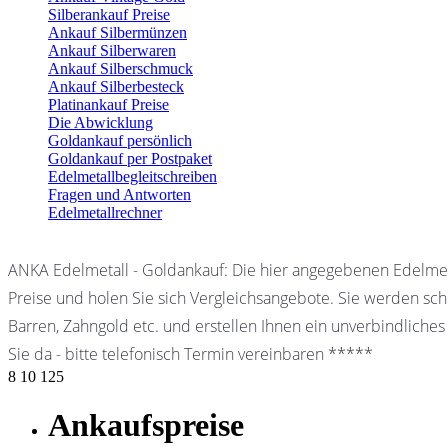
Silberankauf Preise
Ankauf Silbermünzen
Ankauf Silberwaren
Ankauf Silberschmuck
Ankauf Silberbesteck
Platinankauf Preise
Die Abwicklung
Goldankauf persönlich
Goldankauf per Postpaket
Edelmetallbegleitschreiben
Fragen und Antworten
Edelmetallrechner
ANKA Edelmetall - Goldankauf: Die hier angegebenen Edelmet
Preise und holen Sie sich Vergleichsangebote. Sie werden schn
Barren, Zahngold etc. und erstellen Ihnen ein unverbindliches
Sie da - bitte telefonisch Termin vereinbaren *****
8
10
125
Ankaufspreise