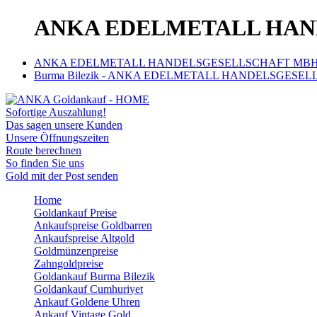
ANKA EDELMETALL HANDE
ANKA EDELMETALL HANDELSGESELLSCHAFT MBH | Go
Burma Bilezik - ANKA EDELMETALL HANDELSGESELLSC
Sofortige Auszahlung!
Das sagen unsere Kunden
Unsere Öffnungszeiten
Route berechnen
So finden Sie uns
Gold mit der Post senden
Home
Goldankauf Preise
Ankaufspreise Goldbarren
Ankaufspreise Altgold
Goldmünzenpreise
Zahngoldpreise
Goldankauf Burma Bilezik
Goldankauf Cumhuriyet
Ankauf Goldene Uhren
Ankauf Vintage Gold