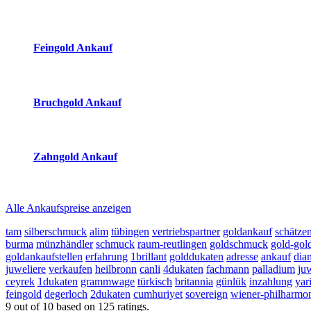
(Primary)
Aktuelle Preise Heute:
Feingold Ankauf
2026-08-09 - 10:44:56
-
23:50
Bruchgold Ankauf
2026-08-09 - 10:44:56
-
23:50
Zahngold Ankauf
2026-08-09 - 10:44:56
-
23:50
Alle Ankaufspreise anzeigen
tam
silberschmuck
alim
tübingen
vertriebspartner
goldankauf
schätze
burma
münzhändler
schmuck
raum-reutlingen
goldschmuck
gold-go
goldankaufstellen
erfahrung
1brillant
golddukaten
adresse
ankauf
dia
juweliere
verkaufen
heilbronn
canli
4dukaten
fachmann
palladium
ju
ceyrek
1dukaten
grammwage
türkisch
britannia
günlük
inzahlung
yar
feingold
degerloch
2dukaten
cumhuriyet
sovereign
wiener-philharmo
9
out of
10
based on
125
ratings.