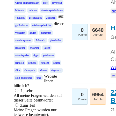
Al
wiener-philharmoniker
peso
sovereign
britannia
münzen
dukaten-goldmünzen
cum
auf
4dukaten
golddukaten
2dukaten
dieser
goldmünzen
erfahrungsberichte
H
0
6640
verkaufen
kaufen
diamanten
Punkte
Aufrufe
Ge
vertriebspartner
flohmarkt
pfandleiher
inzahlung
erfahrung
lassen
Al
ankaufspreise
tipps
goldbarren
Cu
feingold
degussa
türkisch
satimi
we
alim
almanyada
adresse
degerloch
yar
Website
gold-goldmünze
unze
Ihnen
hilfreich?
Ja, sehr
2
0
6954
All meine Fragen wurden auf
B
Punkte
Aufrufe
dieser Seite beantwortet.
Zum Teil
Ge
Meine Fragen wurden nur
teilweise beantwortet.