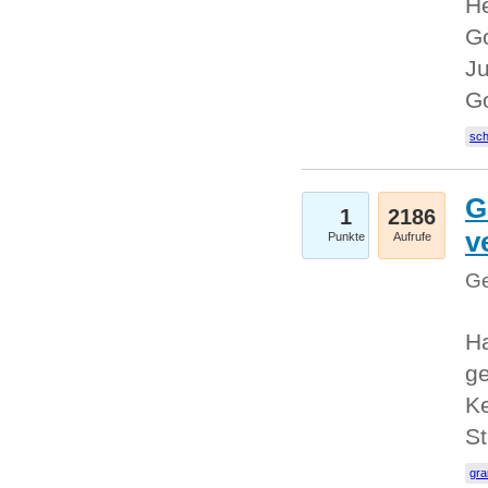
He
Go
Ju
G
sc
G
1
2186
v
Punkte
Aufrufe
Ge
H
ge
Ke
S
gr