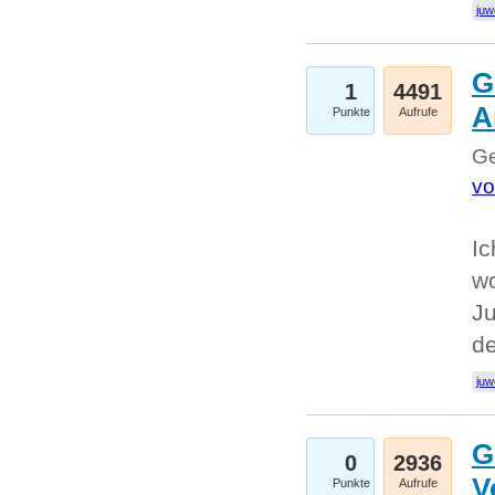
juw
G
1
4491
A
Punkte
Aufrufe
Ge
vo
Ic
w
Ju
d
juw
G
0
2936
V
Punkte
Aufrufe