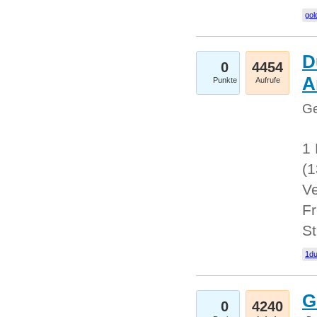
gol
D
0
4454
A
Punkte
Aufrufe
Ge
1 
(
Ve
Fr
St
1du
G
0
4240