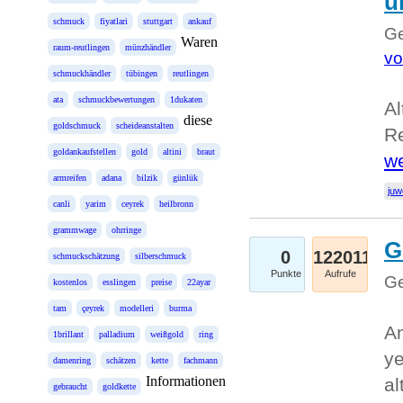
u
schmuck
fiyatlari
stuttgart
ankauf
Ge
Waren
raum-reutlingen
münzhändler
vo
schmuckhändler
tübingen
reutlingen
ata
schmuckbewertungen
1dukaten
Al
diese
goldschmuck
scheideanstalten
Re
goldankaufstellen
gold
altini
braut
we
armreifen
adana
bilzik
günlük
juw
canli
yarim
ceyrek
heilbronn
grammwage
ohrringe
G
0
122011
schmuckschätzung
silberschmuck
Punkte
Aufrufe
Ge
kostenlos
esslingen
preise
22ayar
tam
çeyrek
modelleri
burma
An
1brillant
palladium
weißgold
ring
ye
damenring
schätzen
kette
fachmann
Informationen
al
gebraucht
goldkette