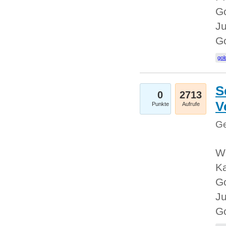
Go
Ju
G
gol
S
0
2713
V
Punkte
Aufrufe
Ge
Wi
Ka
Go
Ju
G