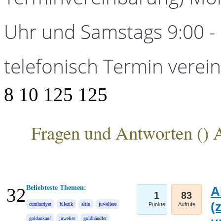
Uhr und Samstags 9:00 - 1
telefonisch Termin verei
8
10
125
125
Fragen und Antworten (
) 
ANKA Edelmetallhandelsgesellschaft mbH
Beliebteste Themen:
A
32
1
83
(
cumhuriyet
bilezik
altin
juweliere
Punkte
Aufrufe
goldankauf
juwelier
goldhändler