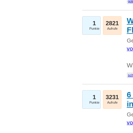
gol
W
1
2821
F
Punkte
Aufrufe
Ge
vo
W
sc
6
1
3231
i
Punkte
Aufrufe
Ge
vo