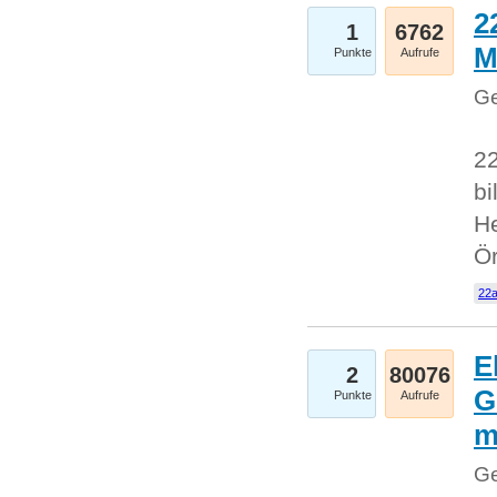
2
1
6762
M
Punkte
Aufrufe
Ge
22
bi
He
Ö
22a
E
2
80076
G
Punkte
Aufrufe
Ge