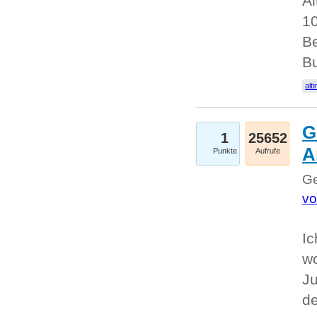
Al
10
Be
Bu
alti
G
1
25652
A
Punkte
Aufrufe
Ge
vo
Ic
w
Ju
d