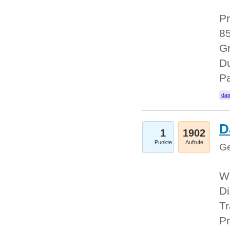
Pr
85
Gr
Du
Pa
dam
D
1
1902
Punkte
Aufrufe
Ge
W
Di
Tr
Pr