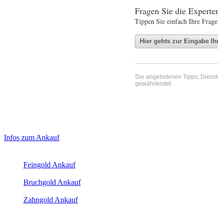
Fragen Sie die Expert
Tippen Sie einfach Ihre Frage
Die angebotenen Tipps, Dienste 
gewährleistet.
Haupt-
Laufendend aktualisierte Ankaufspreise...
Infos zum Ankauf
Sidebar
Aktuelle Preise Heute:
(Primary)
Feingold Ankauf
2026-08-06 - 17:21:03
-
16:50
Bruchgold Ankauf
2026-08-06 - 17:21:03
-
16:50
Zahngold Ankauf
2026-08-06 - 17:21:03
-
16:50