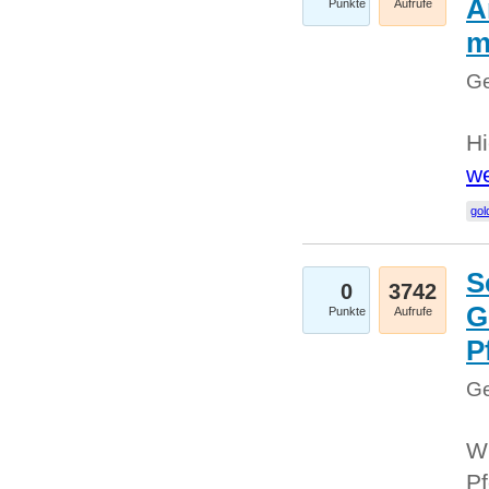
A
Punkte
Aufrufe
m
Ge
Hi
we
gol
S
0
3742
G
Punkte
Aufrufe
P
Ge
Wi
Pf