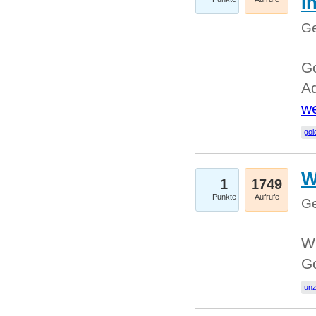
I
Ge
Go
Ad
we
gol
W
1
1749
Punkte
Aufrufe
Ge
Wi
G
un