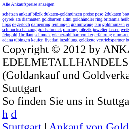
Alle Ankaufspreise anzeigen
schätzen
ankauf
bilzik
dukaten-goldmünzen
preise
peso
2dukaten
bra
çeyrek
ata
diamanten
goldbarren
altini
goldhändler
ring
britannia
heil
tipps
degerloch
damenring
reutlingen
grammwage
tam
goldmünzen
e
schmuckschätzung
goldschmuck
ohrringe
bilezik
juwelier
lassen
wei
feingold
1brillant
schmuck
wiener-philharmoniker
erfahrung
raum-reu
adana
tübingen
kaufen
fiyatlari
inzahlung
goldkette
vertriebspartner
b
Copyright © 2012 by ANK
EDELMETALLHANDELS
(Goldankauf und Goldverka
Stuttgart
So finden Sie uns in Stuttg
h
d
Stuttgart
|
Ankauf von Gold 