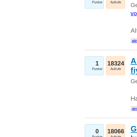
Punkte
Aufrufe
Ge
vo
Al
alti
A
1
18324
fi
Punkte
Aufrufe
Ge
H
al
G
0
18066
Punkte
Aufrufe