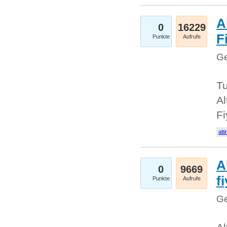
A
0
16229
Fi
Punkte
Aufrufe
Ge
Tu
Al
Fi
alti
A
0
9669
f
Punkte
Aufrufe
Ge