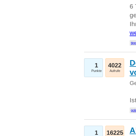
6 
ge
I
we
tip
D
1
4022
v
Punkte
Aufrufe
Ge
Is
gol
A
1
16225