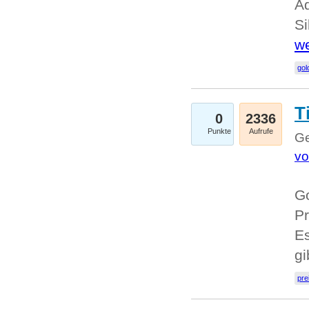
A
Si
we
go
T
0
2336
Punkte
Aufrufe
Ge
vo
Go
Pr
Es
g
pre