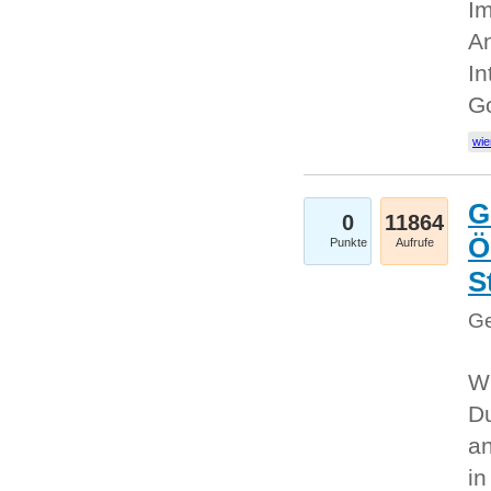
Im
An
In
G
wie
G
0
11864
Ö
Punkte
Aufrufe
S
Ge
Wi
Du
an
i