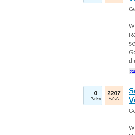
Ge
Wi
Ra
se
Go
d
gol
S
0
2207
V
Punkte
Aufrufe
Ge
Wi