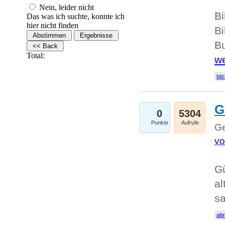
Nein, leider nicht
Bi
Das was ich suchte, konnte ich
hier nicht finden
Bi
Bu
Total:
we
bilz
G
0
5304
Punkte
Aufrufe
Ge
vo
Gü
al
sa
alti