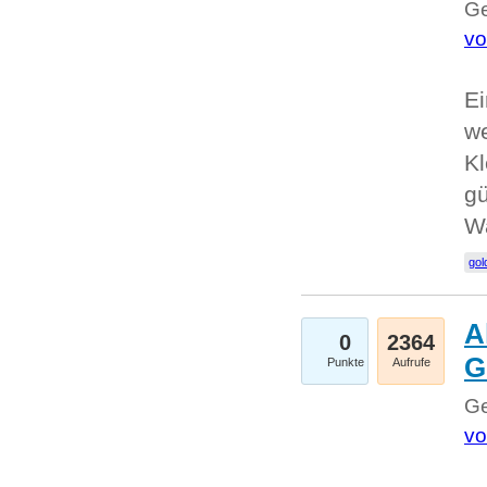
Ge
vo
Ei
we
Kl
gü
W
gol
A
0
2364
G
Punkte
Aufrufe
Ge
vo