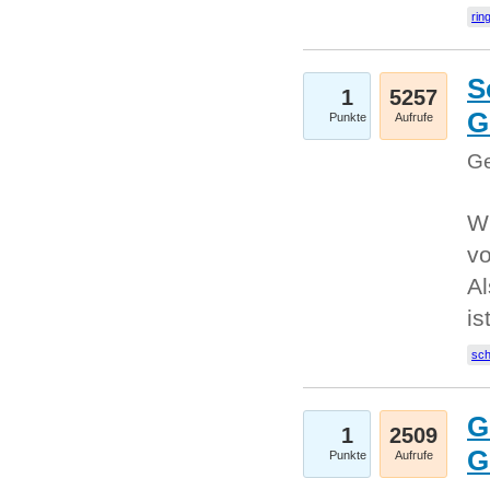
rin
S
1
5257
G
Punkte
Aufrufe
Ge
W
v
Al
is
sc
G
1
2509
G
Punkte
Aufrufe