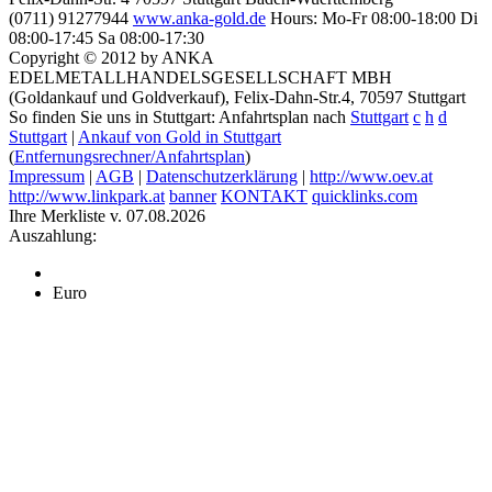
(0711) 91277944
www.anka-gold.de
Hours:
Mo-Fr 08:00-18:00
Di
08:00-17:45
Sa 08:00-17:30
Copyright © 2012 by ANKA
EDELMETALLHANDELSGESELLSCHAFT MBH
(Goldankauf und Goldverkauf), Felix-Dahn-Str.4, 70597 Stuttgart
So finden Sie uns in Stuttgart: Anfahrtsplan nach
Stuttgart
c
h
d
Stuttgart
|
Ankauf von Gold in Stuttgart
(
Entfernungsrechner/Anfahrtsplan
)
Impressum
|
AGB
|
Datenschutzerklärung
|
http://www.oev.at
http://www.linkpark.at
banner
KONTAKT
quicklinks.com
Ihre Merkliste v. 07.08.2026
Auszahlung:
Euro