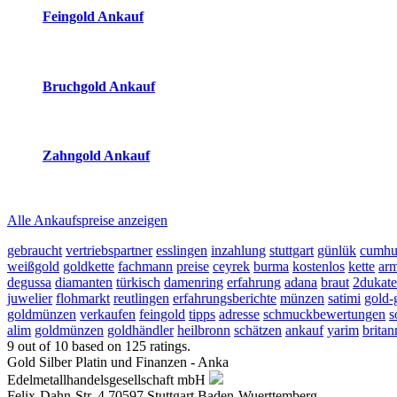
Feingold Ankauf
2026-08-07 - 04:15:05
-
03:50
Bruchgold Ankauf
2026-08-07 - 04:15:05
-
03:50
Zahngold Ankauf
2026-08-07 - 04:15:05
-
03:50
Alle Ankaufspreise anzeigen
gebraucht
vertriebspartner
esslingen
inzahlung
stuttgart
günlük
cumhu
weißgold
goldkette
fachmann
preise
ceyrek
burma
kostenlos
kette
arm
degussa
diamanten
türkisch
damenring
erfahrung
adana
braut
2dukat
juwelier
flohmarkt
reutlingen
erfahrungsberichte
münzen
satimi
gold-
goldmünzen
verkaufen
feingold
tipps
adresse
schmuckbewertungen
s
alim
goldmünzen
goldhändler
heilbronn
schätzen
ankauf
yarim
britan
9
out of
10
based on
125
ratings.
Gold Silber Platin und Finanzen - Anka
Edelmetallhandelsgesellschaft mbH
Felix-Dahn-Str. 4
70597
Stuttgart
Baden-Wuerttemberg