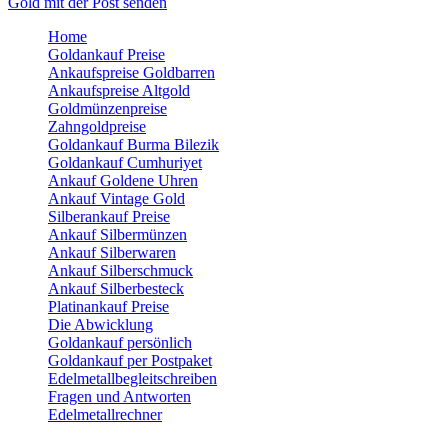
Gold mit der Post senden
Home
Goldankauf Preise
Ankaufspreise Goldbarren
Ankaufspreise Altgold
Goldmünzenpreise
Zahngoldpreise
Goldankauf Burma Bilezik
Goldankauf Cumhuriyet
Ankauf Goldene Uhren
Ankauf Vintage Gold
Silberankauf Preise
Ankauf Silbermünzen
Ankauf Silberwaren
Ankauf Silberschmuck
Ankauf Silberbesteck
Platinankauf Preise
Die Abwicklung
Goldankauf persönlich
Goldankauf per Postpaket
Edelmetallbegleitschreiben
Fragen und Antworten
Edelmetallrechner