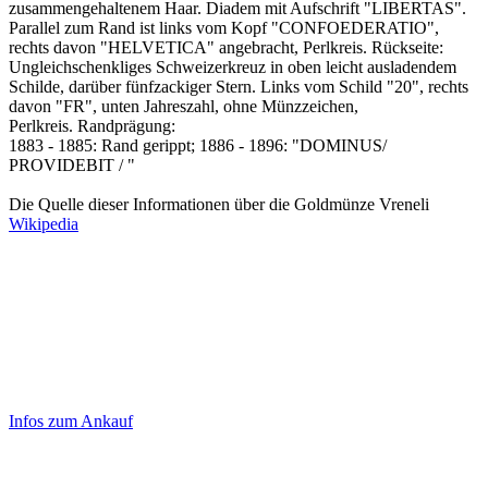
zusammengehaltenem Haar. Diadem mit Aufschrift "LIBERTAS".
Parallel zum Rand ist links vom Kopf "CONFOEDERATIO",
rechts davon "HELVETICA" angebracht, Perlkreis. Rückseite:
Ungleichschenkliges Schweizerkreuz in oben leicht ausladendem
Schilde, darüber fünfzackiger Stern. Links vom Schild "20", rechts
davon "FR", unten Jahreszahl, ohne Münzzeichen,
Perlkreis. Randprägung:
1883 - 1885: Rand gerippt; 1886 - 1896: "DOMINUS/
PROVIDEBIT / "
Die Quelle dieser Informationen über die Goldmünze Vreneli
Wikipedia
Laufendend aktualisierte Ankaufspreise...
Haupt-
Sidebar
Infos zum Ankauf
(Primary)
Aktuelle Preise Heute: