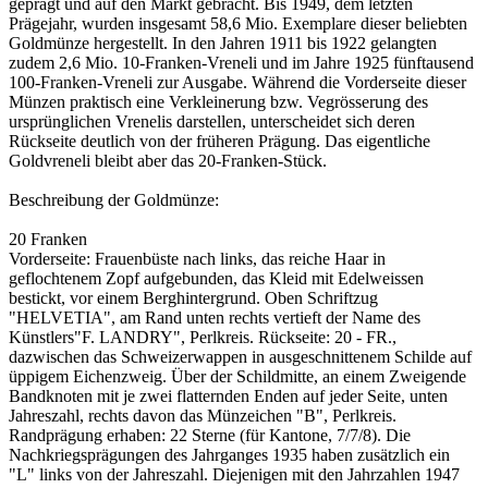
geprägt und auf den Markt gebracht. Bis 1949, dem letzten
Prägejahr, wurden insgesamt 58,6 Mio. Exemplare dieser beliebten
Goldmünze hergestellt. In den Jahren 1911 bis 1922 gelangten
zudem 2,6 Mio. 10-Franken-Vreneli und im Jahre 1925 fünftausend
100-Franken-Vreneli zur Ausgabe. Während die Vorderseite dieser
Münzen praktisch eine Verkleinerung bzw. Vegrösserung des
ursprünglichen Vrenelis darstellen, unterscheidet sich deren
Rückseite deutlich von der früheren Prägung. Das eigentliche
Goldvreneli bleibt aber das 20-Franken-Stück.
Beschreibung der Goldmünze:
20 Franken
Vorderseite: Frauenbüste nach links, das reiche Haar in
geflochtenem Zopf aufgebunden, das Kleid mit Edelweissen
bestickt, vor einem Berghintergrund. Oben Schriftzug
"HELVETIA", am Rand unten rechts vertieft der Name des
Künstlers"F. LANDRY", Perlkreis. Rückseite: 20 - FR.,
dazwischen das Schweizerwappen in ausgeschnittenem Schilde auf
üppigem Eichenzweig. Über der Schildmitte, an einem Zweigende
Bandknoten mit je zwei flatternden Enden auf jeder Seite, unten
Jahreszahl, rechts davon das Münzeichen "B", Perlkreis.
Randprägung erhaben: 22 Sterne (für Kantone, 7/7/8). Die
Nachkriegsprägungen des Jahrganges 1935 haben zusätzlich ein
"L" links von der Jahreszahl. Diejenigen mit den Jahrzahlen 1947