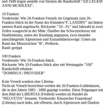
und 1949 tragen anstelle von Sternen die Randschrift "AD LEGEM
ANNI MCMXXXI".
10 Franken
Vorderseite: Wie 20-Franken-Vreneli; im Gegensatz zum 20-
Franken-Stück ist der Name des Künstlers"F. LANDRY" am linken
unteren Rand angebracht. Rückseite: "10 - Fr." und Jahrzahl in zwei
Zeilen waagrecht in der Mitte. Darüber das Schweizerkreuz mit
Strahlenkranz, unten der Rundung angepasst, zwei einander
umschlingende Alpenrosen und Enzianblütenzweige. Unten am
Rand das Münzzeichen "B", Perlkreis.
Rand: gerippt
100 Franken
Vorderseite: Wie 10-Franken-Stück.
Rückseite: Wie 10-Franken-Stück aber mit Wertangabe "100"
Randschrift erhaben:
"DOMINUS / PROVIDEB"
Kein Vreneli sondern eine Libertas
Nicht als Vreneli bezeichnet werden die 20-Franken-Goldmünzen,
die in den Jahren 1883 - 1896 geprägt wurden. Diese Prägungen mit
dem Bild der LIBERTAS (Freiheit) werden im Handel als
"HELVETIA" benannt. Vorderseite: Klassischer Frauenkopf
(Libertas) nach links, mit offenem, durch Alpenrosen und Diadem