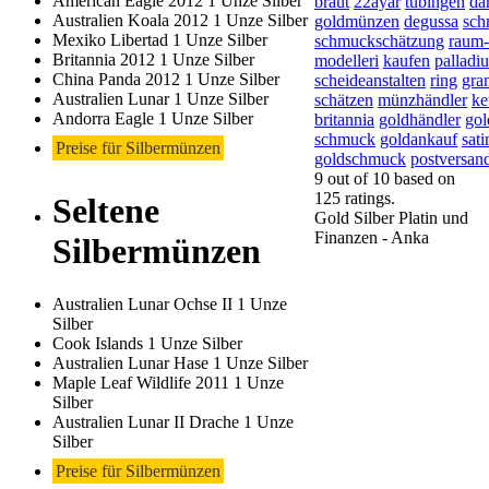
American Eagle 2012 1 Unze Silber
braut
22ayar
tübingen
da
Australien Koala 2012 1 Unze Silber
goldmünzen
degussa
sch
Mexiko Libertad 1 Unze Silber
schmuckschätzung
raum-
Britannia 2012 1 Unze Silber
modelleri
kaufen
palladi
China Panda 2012 1 Unze Silber
scheideanstalten
ring
gr
Australien Lunar 1 Unze Silber
schätzen
münzhändler
ke
Andorra Eagle 1 Unze Silber
britannia
goldhändler
gol
schmuck
goldankauf
sati
Preise für Silbermünzen
goldschmuck
postversan
9
out of
10
based on
125
ratings.
Seltene
Gold Silber Platin und
Finanzen - Anka
Silbermünzen
Australien Lunar Ochse II 1 Unze
Silber
Cook Islands 1 Unze Silber
Australien Lunar Hase 1 Unze Silber
Maple Leaf Wildlife 2011 1 Unze
Silber
Australien Lunar II Drache 1 Unze
Silber
Preise für Silbermünzen