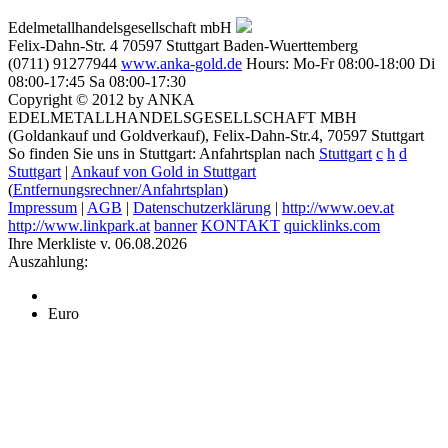
Edelmetallhandelsgesellschaft mbH
Felix-Dahn-Str. 4
70597
Stuttgart
Baden-Wuerttemberg
(0711) 91277944
www.anka-gold.de
Hours:
Mo-Fr 08:00-18:00
Di
08:00-17:45
Sa 08:00-17:30
Copyright © 2012 by ANKA
EDELMETALLHANDELSGESELLSCHAFT MBH
(Goldankauf und Goldverkauf), Felix-Dahn-Str.4, 70597 Stuttgart
So finden Sie uns in Stuttgart: Anfahrtsplan nach
Stuttgart
c
h
d
Stuttgart
|
Ankauf von Gold in Stuttgart
(
Entfernungsrechner/Anfahrtsplan
)
Impressum
|
AGB
|
Datenschutzerklärung
|
http://www.oev.at
http://www.linkpark.at
banner
KONTAKT
quicklinks.com
Ihre Merkliste v. 06.08.2026
Auszahlung:
Euro