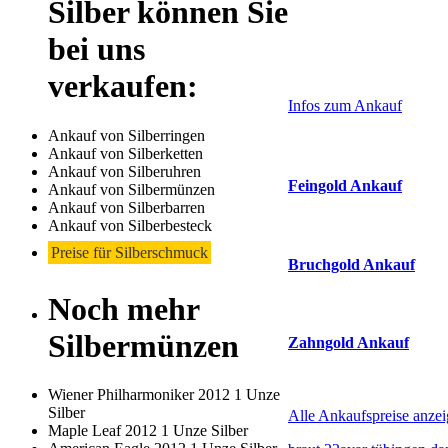
Silber können Sie
bei uns
Laufendend aktualis
Haupt-
verkaufen:
Sidebar
Infos zum Ankauf
(Primary)
Ankauf von Silberringen
Aktuelle Preise Heu
Ankauf von Silberketten
Ankauf von Silberuhren
Feingold Ankauf
Ankauf von Silbermünzen
Ankauf von Silberbarren
2026-08-06 - 22:26:33
-
Ankauf von Silberbesteck
Preise für Silberschmuck
Bruchgold Ankauf
Noch mehr
2026-08-06 - 22:26:33
-
Silbermünzen
Zahngold Ankauf
2026-08-06 - 22:26:33
-
Wiener Philharmoniker 2012 1 Unze
Silber
Alle Ankaufspreise anze
Maple Leaf 2012 1 Unze Silber