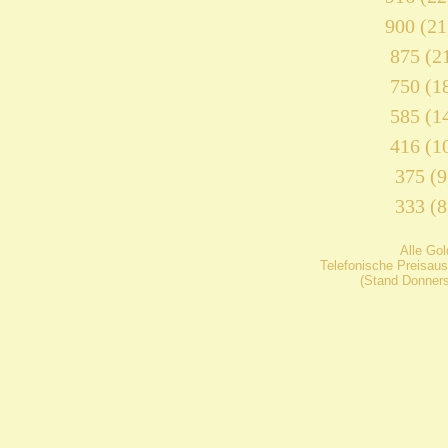
900 (21
875 (21
750 (18
585 (14
416 (10
375 (9
333 (8
Alle Go
Telefonische Preisaus
(Stand Donners