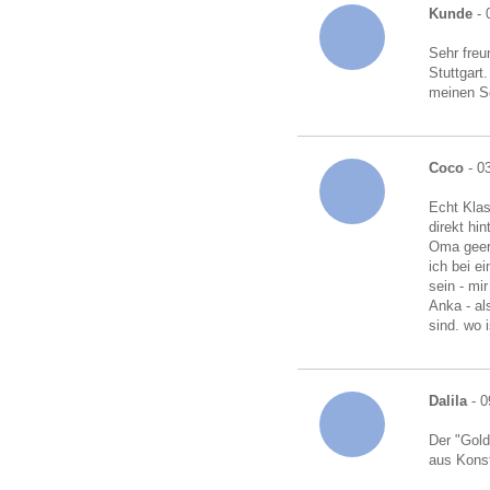
Kunde
- 
Sehr freu
Stuttgart
meinen S
Coco
- 0
Echt Klas
direkt hi
Oma geerb
ich bei e
sein - mi
Anka - al
sind. wo i
Dalila
- 0
Der "Gold
aus Kons