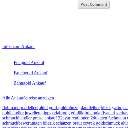
Haupt-
Laufendend aktualisierte Ankaufspreise...
Infos zum Ankauf
Sidebar
Aktuelle Preise Heute:
(Primary)
Feingold Ankauf
2026-08-07 - 16:19:55
-
15:50
Bruchgold Ankauf
2026-08-07 - 16:19:55
-
15:50
Zahngold Ankauf
2026-08-07 - 16:19:55
-
15:50
Alle Ankaufspreise anzeigen
flohmarkt
modelleri
altini
gold-goldmünze
pfandleiher
bilzik
yarim
ca
goldhändler
juweliere
tipps
erfahrung
günlük
britannia
fiyatlari
verka
schmuckhändler
preise
ankauf
22ayar
reutlingen
2dukaten
fachmann
schmuckbewertungen
bilezik
schätzen
braut
çeyrek
goldschmuck
alti