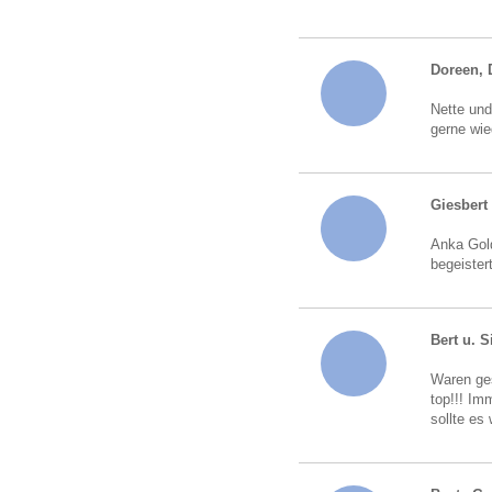
Doreen, 
Nette und
gerne wie
Giesbert
Anka Gold
begeister
Bert u. S
Waren ges
top!!! Im
sollte es