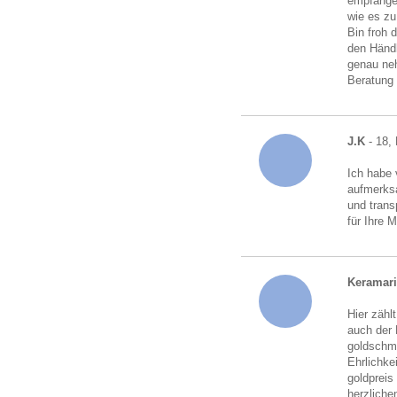
empfangen
wie es zu
Bin froh 
den Händl
genau neh
Beratung
J.K
- 18,
Ich habe 
aufmerksa
und trans
für Ihre 
Keramari
Hier zähl
auch der 
goldschmu
Ehrlichke
goldpreis
herzliche