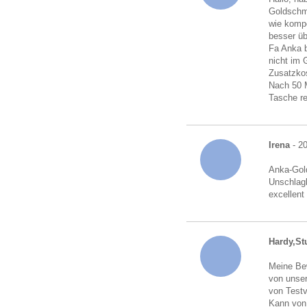
Goldschmu
wie kompe
besser üb
Fa Anka b
nicht im 
Zusatzkos
Nach 50 M
Tasche r
Irena
- 2
Anka-Gold
Unschlagb
excellent
Hardy,Stu
Meine Bew
von unser
von Testv
Kann von