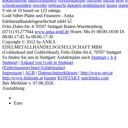
ankaufspreise
raum-reutlingen
vertriebspartner
ohrringe
burma
peso
i
scheideanstalten
juwelier
gebraucht
dukaten-goldmünzen
lassen
stuttg
9
out of
10
based on
125
ratings.
Gold Silber Platin und Finanzen - Anka
Edelmetallhandelsgesellschaft mbH
Felix-Dahn-Str. 4
70597
Stuttgart
Baden-Wuerttemberg
(0711) 91277944
www.anka-gold.de
Hours:
Mo-Fr 08:00-18:00
Di
08:00-17:45
Sa 08:00-17:30
Copyright © 2012 by ANKA
EDELMETALLHANDELSGESELLSCHAFT MBH
(Goldankauf und Goldverkauf), Felix-Dahn-Str.4, 70597 Stuttgart
So finden Sie uns in Stuttgart: Anfahrtsplan nach
Stuttgart
c
h
d
Stuttgart
|
Ankauf von Gold in Stuttgart
(
Entfernungsrechner/Anfahrtsplan
)
Impressum
|
AGB
|
Datenschutzerklärung
|
http://www.oev.at
http://www.linkpark.at
banner
KONTAKT
quicklinks.com
Ihre Merkliste v. 07.08.2026
Auszahlung:
Euro