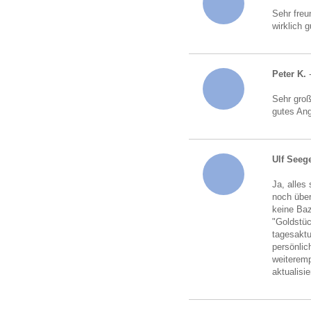
Sehr freu
wirklich 
Peter K.
-
Sehr gro
gutes An
Ulf Seeg
Ja, alles
noch über
keine Baz
"Goldstü
tagesaktu
persönlic
weiteremp
aktualisi