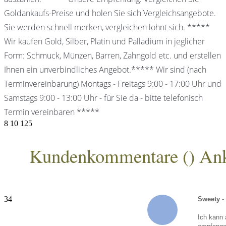
Goldankaufs-Preise und holen Sie sich Vergleichsangebote.
Sie werden schnell merken, vergleichen lohnt sich. *****
Wir kaufen Gold, Silber, Platin und Palladium in jeglicher
Form: Schmuck, Münzen, Barren, Zahngold etc. und erstellen
Ihnen ein unverbindliches Angebot.***** Wir sind (nach
Terminvereinbarung) Montags - Freitags 9:00 - 17:00 Uhr und
Samstags 9:00 - 13:00 Uhr - für Sie da - bitte telefonisch
Termin vereinbaren *****
8
10
125
Kundenkommentare (
) An
ANKA Edelmetallhandelsgesellschaft mbH
34
Sweety
-
Ich kann 