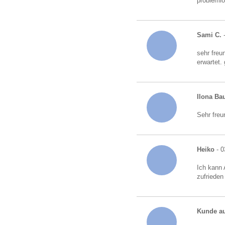
probleml
Sami C.
-
sehr freu
erwartet.
Ilona B
Sehr freu
Heiko
- 0
Ich kann 
zufrieden
Kunde au