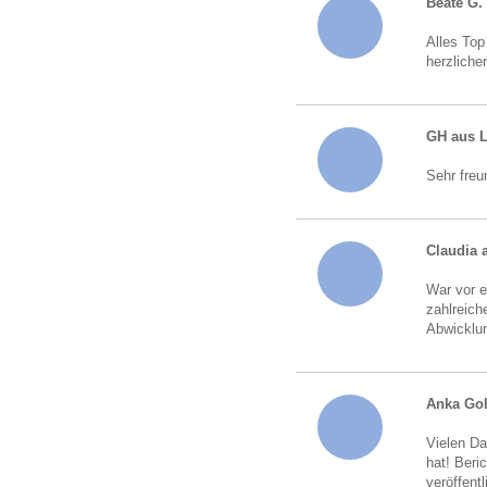
Beate G.
Alles Top
herzliche
GH aus 
Sehr freu
Claudia 
War vor e
zahlreich
Abwicklun
Anka Go
Vielen Da
hat! Beri
veröffent