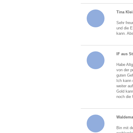
Tina Kle
Sehr freu
und die 
kann. Abs
IF aus St
Habe Altg
von der p
guten Gef
Ich kann 
weiter au
Gold kann
noch die
Waldema
Bin mit d