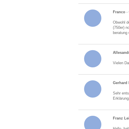
Franco
- 
Obwohl de
(750er) n
beratung 
Allesand
Vielen Da
Gerhard 
Sehr ents
Erklärung
Franz Le
Hallo, ha