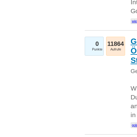
In
G
wie
G
0
11864
Ö
Punkte
Aufrufe
S
Ge
Wi
Du
an
i
gol