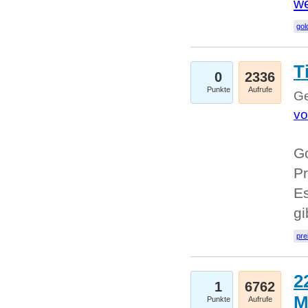
we
go
T
0
2336
Punkte
Aufrufe
Ge
vo
Go
Pr
Es
g
pre
2
1
6762
M
Punkte
Aufrufe