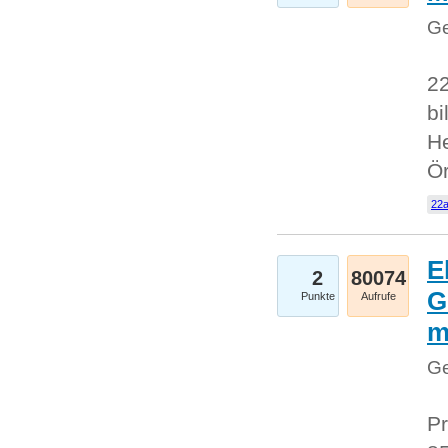
Ge
22
bi
He
Ö
22a
E
2
80074
G
Punkte
Aufrufe
Ge
Pr