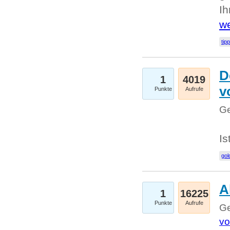
I
we
tip
D
1
4019
v
Punkte
Aufrufe
Ge
Is
gol
A
1
16225
Punkte
Aufrufe
Ge
vo