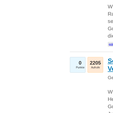
Wi
Ra
se
Go
d
gol
S
0
2205
V
Punkte
Aufrufe
Ge
Wi
He
Go