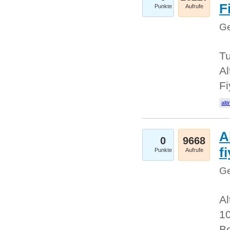
Fi
Punkte
Aufrufe
Ge
Tu
Al
Fi
alti
A
0
9668
f
Punkte
Aufrufe
Ge
Al
10
Be