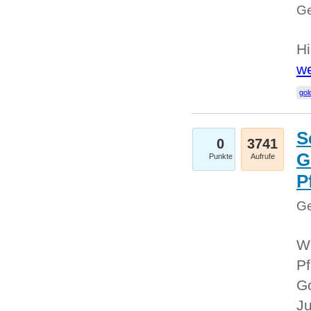
Ge
Hi
we
gol
S
0
3741
G
Punkte
Aufrufe
P
Ge
Wi
Pf
Go
Ju