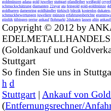
goldmünzen
adana
gold
juwelier
stuttgart
pfandleiher
weißgold
çeyre
schmuckschätzung
diamanten
22ayar
ata
feingold
gold-goldmünze
4d
goldbarren
damenring
goldhändler
türkisch
bilezik
kostenlos
dukaten
schmuckbewertungen
juweliere
münzen
erfahrungsberichte
grammwa
günlük
tübingen
preise
ankauf
flohmarkt
2dukaten
lassen
altin
ankauf
Copyright © 2012 by ANK
EDELMETALLHANDELS
(Goldankauf und Goldverka
Stuttgart
So finden Sie uns in Stuttg
h
d
Stuttgart
|
Ankauf von Gold 
(
Entfernungsrechner/Anfahr