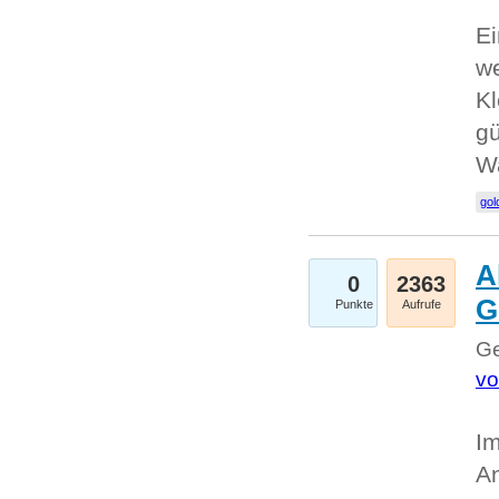
Ei
we
Kl
gü
W
gol
A
0
2363
G
Punkte
Aufrufe
Ge
vo
Im
An