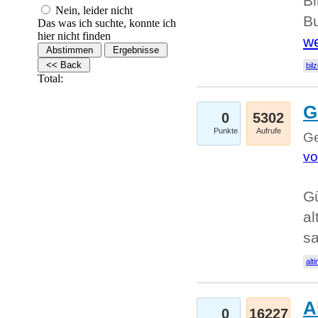
Bi
Nein, leider nicht
Bu
Das was ich suchte, konnte ich
hier nicht finden
we
bilz
Total:
G
0
5302
Punkte
Aufrufe
Ge
vo
Gü
al
sa
alti
A
0
16227