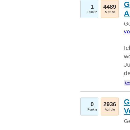
G
1
4489
A
Punkte
Aufrufe
Ge
vo
Ic
w
Ju
d
juw
G
0
2936
V
Punkte
Aufrufe
Ge