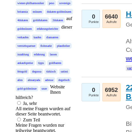
wiener-philharmoniker
peso
sovereign
H
britannia
münzen
dukaten-goldmünzen
0
6640
auf
4dukaten
golddukaten
2dukaten
Punkte
Aufrufe
Ge
dieser
goldmünzen
erfahrungsberichte
verkaufen
kaufen
diamanten
Al
vertriebspartner
flohmarkt
pfandleiher
Cu
inzahlung
erfahrung
lassen
we
ankaufspreise
tipps
goldbarren
yar
feingold
degussa
türkisch
satimi
alim
almanyada
adresse
degerloch
2
Website
0
6952
gold-goldmünze
unze
Ihnen
B
Punkte
Aufrufe
hilfreich?
Ja, sehr
Ge
All meine Fragen wurden auf
dieser Seite beantwortet.
Zum Teil
Bi
Meine Fragen wurden nur
teilweise beantwortet.