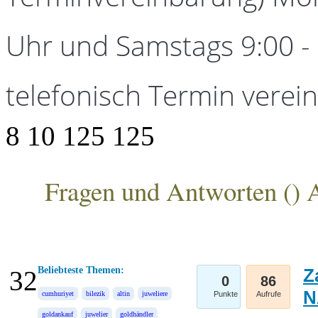
Uhr und Samstags 9:00 - 1
telefonisch Termin verei
8
10
125
125
Fragen und Antworten (
) 
ANKA Edelmetallhandelsgesellschaft mbH
Beliebteste Themen:
Z
32
0
86
N
cumhuriyet
bilezik
altin
juweliere
Punkte
Aufrufe
goldankauf
juwelier
goldhändler