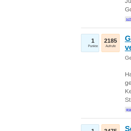
Ju
G
sc
G
1
2185
v
Punkte
Aufrufe
Ge
H
ge
Ke
S
gr
S