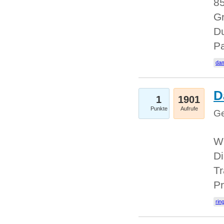
85
Gr
Du
Pa
dam
D
1
1901
Punkte
Aufrufe
Ge
W
Di
Tr
Pr
rin