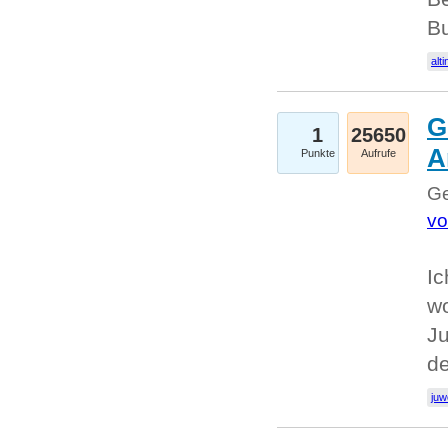
Bu
alti
G
1
25650
A
Punkte
Aufrufe
Ge
vo
Ic
w
Ju
d
juw