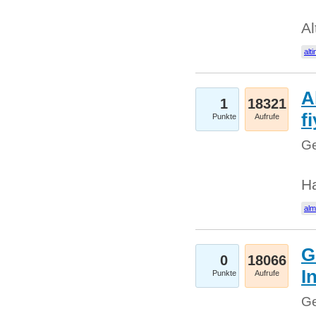
Al
alti
A
1
18321
fi
Punkte
Aufrufe
Ge
H
al
G
0
18066
I
Punkte
Aufrufe
Ge