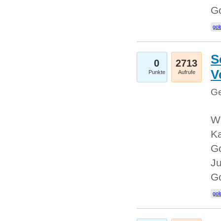
G
gol
S
0
2713
V
Punkte
Aufrufe
Ge
Wi
Ka
Go
Ju
G
gol