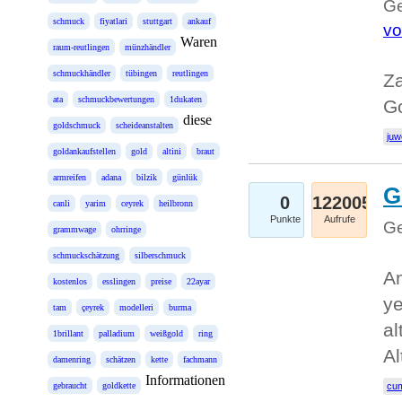
Ge
schmuck
fiyatlari
stuttgart
ankauf
vo
Waren
raum-reutlingen
münzhändler
schmuckhändler
tübingen
reutlingen
Za
ata
schmuckbewertungen
1dukaten
Go
diese
goldschmuck
scheideanstalten
juw
goldankaufstellen
gold
altini
braut
armreifen
adana
bilzik
günlük
G
0
122005
canli
yarim
ceyrek
heilbronn
Punkte
Aufrufe
Ge
grammwage
ohrringe
schmuckschätzung
silberschmuck
An
kostenlos
esslingen
preise
22ayar
ye
tam
çeyrek
modelleri
burma
al
1brillant
palladium
weißgold
ring
Al
damenring
schätzen
kette
fachmann
Informationen
gebraucht
goldkette
cum