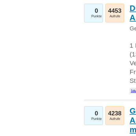
D
0
4453
A
Punkte
Aufrufe
Ge
1 
(
Ve
Fr
St
1du
G
0
4238
A
Punkte
Aufrufe
m