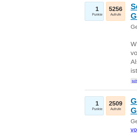
S
1
5256
G
Punkte
Aufrufe
Ge
W
v
Al
is
sc
G
1
2509
G
Punkte
Aufrufe
Ge
vo