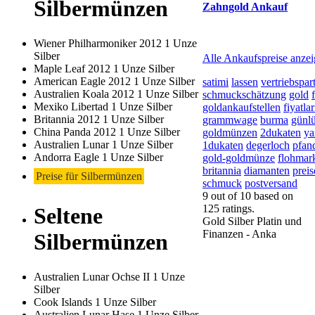
Silbermünzen
Zahngold Ankauf
2026-08-10 - 17:58:20
-
Wiener Philharmoniker 2012 1 Unze
Silber
Alle Ankaufspreise anze
Maple Leaf 2012 1 Unze Silber
American Eagle 2012 1 Unze Silber
satimi
lassen
vertriebspar
Australien Koala 2012 1 Unze Silber
schmuckschätzung
gold
Mexiko Libertad 1 Unze Silber
goldankaufstellen
fiyatlar
Britannia 2012 1 Unze Silber
grammwage
burma
günl
China Panda 2012 1 Unze Silber
goldmünzen
2dukaten
ya
Australien Lunar 1 Unze Silber
1dukaten
degerloch
pfan
Andorra Eagle 1 Unze Silber
gold-goldmünze
flohmar
britannia
diamanten
preis
Preise für Silbermünzen
schmuck
postversand
9
out of
10
based on
125
ratings.
Seltene
Gold Silber Platin und
Finanzen - Anka
Silbermünzen
Australien Lunar Ochse II 1 Unze
Silber
Cook Islands 1 Unze Silber
Australien Lunar Hase 1 Unze Silber