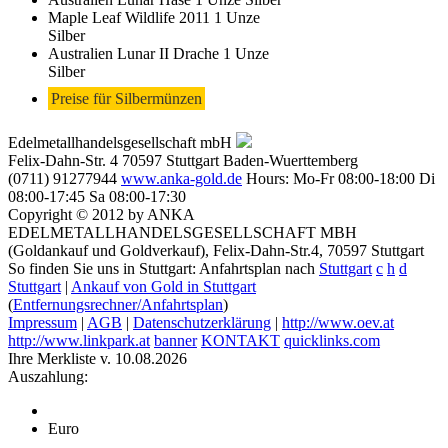
Maple Leaf Wildlife 2011 1 Unze
Silber
Australien Lunar II Drache 1 Unze
Silber
Preise für Silbermünzen
Edelmetallhandelsgesellschaft mbH
Felix-Dahn-Str. 4
70597
Stuttgart
Baden-Wuerttemberg
(0711) 91277944
www.anka-gold.de
Hours:
Mo-Fr 08:00-18:00
Di
08:00-17:45
Sa 08:00-17:30
Copyright © 2012 by ANKA
EDELMETALLHANDELSGESELLSCHAFT MBH
(Goldankauf und Goldverkauf), Felix-Dahn-Str.4, 70597 Stuttgart
So finden Sie uns in Stuttgart: Anfahrtsplan nach
Stuttgart
c
h
d
Stuttgart
|
Ankauf von Gold in Stuttgart
(
Entfernungsrechner/Anfahrtsplan
)
Impressum
|
AGB
|
Datenschutzerklärung
|
http://www.oev.at
http://www.linkpark.at
banner
KONTAKT
quicklinks.com
Ihre Merkliste v. 10.08.2026
Auszahlung:
Euro