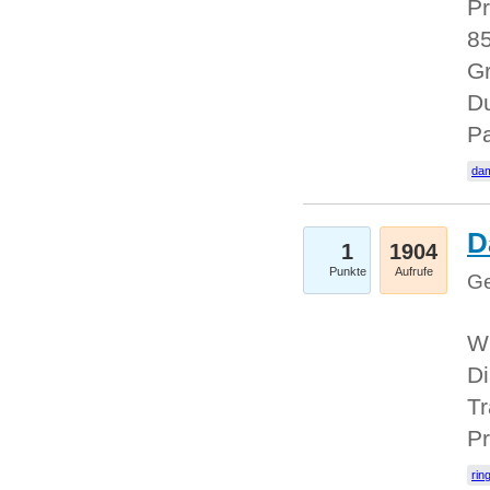
Pr
85
Gr
Du
Pa
dam
D
1
1904
Punkte
Aufrufe
Ge
W
Di
Tr
Pr
rin