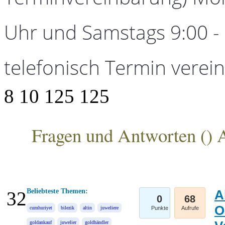
Uhr und Samstags 9:00 - 1
telefonisch Termin verei
8
10
125
125
Fragen und Antworten (
) 
ANKA Edelmetallhandelsgesellschaft mbH
Beliebteste Themen:
A
32
0
68
O
cumhuriyet
bilezik
altin
juweliere
Punkte
Aufrufe
goldankauf
juwelier
goldhändler