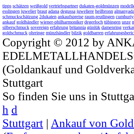
tipps
schätzen
weißgold
vertriebspartner
dukaten-goldmünzen
modelle
esslingen
juwelier
braut
adana
degussa
juweliere
heilbronn
almanyad
schmuckschätzung
2dukaten
ankaufspreise
raum-reutlingen
cumhuriy
ankauf
goldhändler
wiener-philharmoniker
degerloch
tübingen
unze
silberschmuck
sovereign
erfahrung
britannia
günlük
damenring
verka
goldschmuck
ohrringe
münzhändler
bilzik
goldbarren
erfahrungsberic
Copyright © 2012 by ANK
EDELMETALLHANDELS
(Goldankauf und Goldverka
Stuttgart
So finden Sie uns in Stuttg
h
d
Stuttgart
|
Ankauf von Gold 