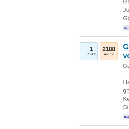
Go
Ju
G
sc
G
1
2188
v
Punkte
Aufrufe
Ge
H
ge
Ke
S
gr