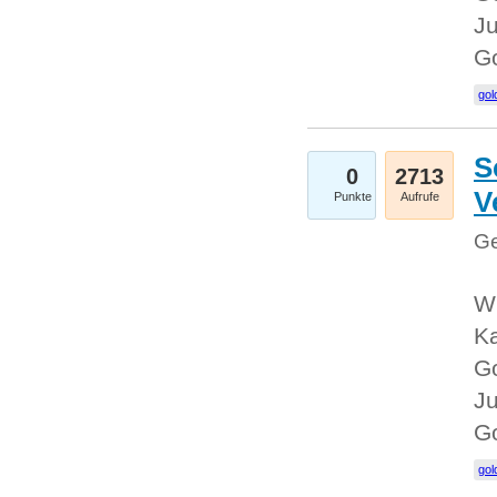
Ju
G
gol
S
0
2713
V
Punkte
Aufrufe
Ge
Wi
Ka
Go
Ju
G
gol