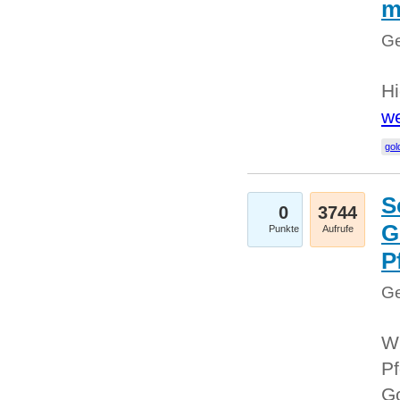
m
Ge
Hi
we
gol
S
0
3744
G
Punkte
Aufrufe
P
Ge
Wi
Pf
Go