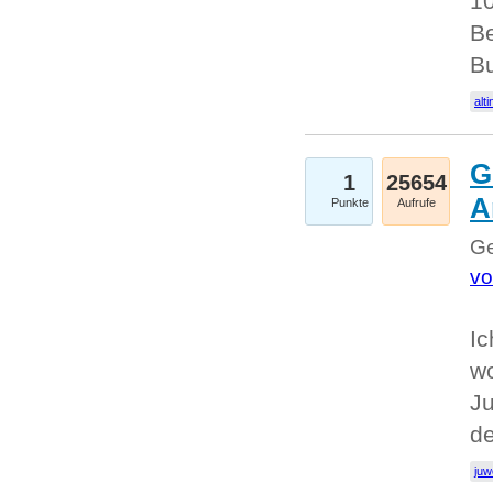
10
Be
Bu
alti
G
1
25654
A
Punkte
Aufrufe
Ge
vo
Ic
w
Ju
d
juw