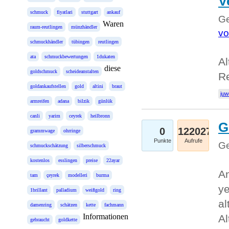
V
schmuck
fiyatlari
stuttgart
ankauf
Ge
Waren
raum-reutlingen
münzhändler
vo
schmuckhändler
tübingen
reutlingen
ata
schmuckbewertungen
1dukaten
Al
diese
goldschmuck
scheideanstalten
Re
goldankaufstellen
gold
altini
braut
juw
armreifen
adana
bilzik
günlük
canli
yarim
ceyrek
heilbronn
G
0
122027
grammwage
ohrringe
Punkte
Aufrufe
Ge
schmuckschätzung
silberschmuck
kostenlos
esslingen
preise
22ayar
An
tam
çeyrek
modelleri
burma
ye
1brillant
palladium
weißgold
ring
al
damenring
schätzen
kette
fachmann
Informationen
Al
gebraucht
goldkette