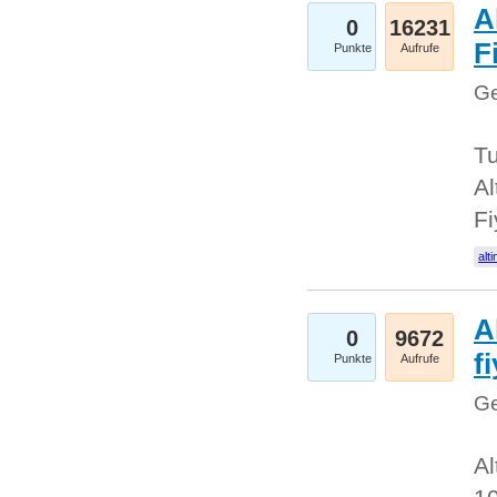
A
0
16231
Fi
Punkte
Aufrufe
Ge
Tu
Al
Fi
alti
A
0
9672
f
Punkte
Aufrufe
Ge
Al