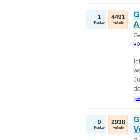
G
1
4491
A
Punkte
Aufrufe
Ge
vo
Ic
w
Ju
d
juw
G
0
2938
V
Punkte
Aufrufe