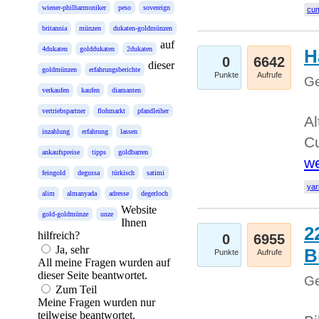
wiener-philharmoniker
peso
sovereign
cum
britannia
münzen
dukaten-goldmünzen
auf
4dukaten
golddukaten
2dukaten
H
0
6642
dieser
goldmünzen
erfahrungsberichte
Punkte
Aufrufe
Ge
verkaufen
kaufen
diamanten
vertriebspartner
flohmarkt
pfandleiher
Al
inzahlung
erfahrung
lassen
Cu
ankaufspreise
tipps
goldbarren
we
feingold
degussa
türkisch
satimi
yar
alim
almanyada
adresse
degerloch
Website
gold-goldmünze
unze
Ihnen
2
hilfreich?
0
6955
Ja, sehr
B
Punkte
Aufrufe
All meine Fragen wurden auf
dieser Seite beantwortet.
Ge
Zum Teil
Meine Fragen wurden nur
teilweise beantwortet.