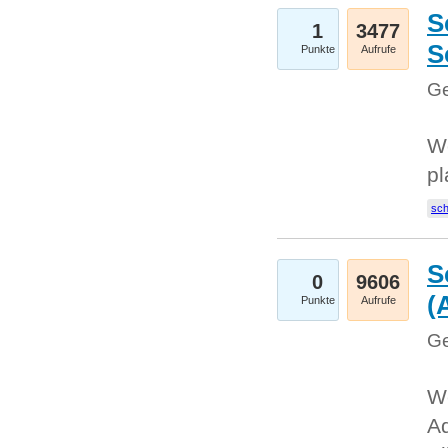
S
1
3477
S
Punkte
Aufrufe
Ge
Wo
pl
sc
S
0
9606
(
Punkte
Aufrufe
Ge
We
A