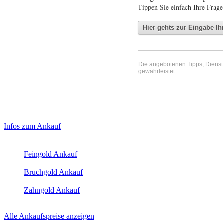
Tippen Sie einfach Ihre Frage
Die angebotenen Tipps, Dienste 
gewährleistet.
Haupt-
Laufendend aktualisierte Ankaufspreise...
Infos zum Ankauf
Sidebar
Aktuelle Preise Heute:
(Primary)
Feingold Ankauf
2026-08-08 - 22:20:43
-
23:50
Bruchgold Ankauf
2026-08-08 - 22:20:43
-
23:50
Zahngold Ankauf
2026-08-08 - 22:20:43
-
23:50
Alle Ankaufspreise anzeigen