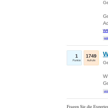
Ge
Go
Ad
we
gol
W
1
1749
Punkte
Aufrufe
Ge
Wi
G
un
Fragen Sie die Expert