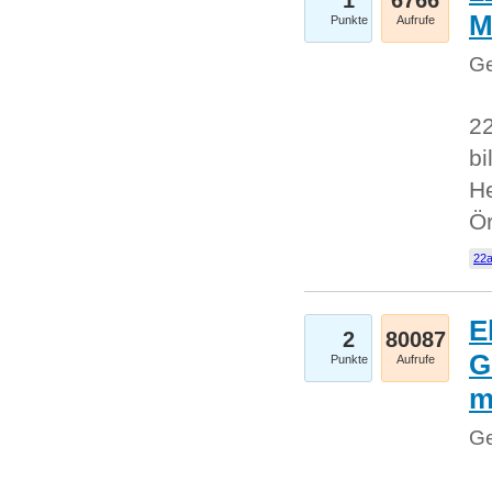
1
6766
M
Punkte
Aufrufe
Ge
22
bi
He
Ö
22a
E
2
80087
G
Punkte
Aufrufe
Ge