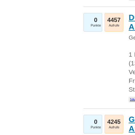
D
0
4457
A
Punkte
Aufrufe
Ge
1 
(
Ve
Fr
St
1du
G
0
4245
A
Punkte
Aufrufe