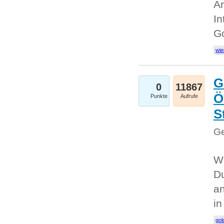
An
In
G
wie
G
0
11867
Ö
Punkte
Aufrufe
S
Ge
Wi
Du
an
i
gol