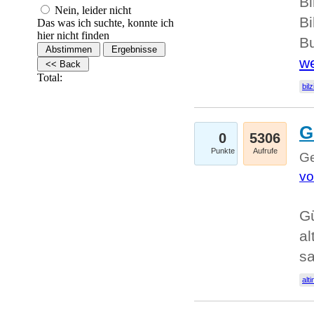
Bi
Nein, leider nicht
Bi
Das was ich suchte, konnte ich
hier nicht finden
Bu
we
Total:
bilz
G
0
5306
Punkte
Aufrufe
Ge
vo
Gü
al
sa
alti