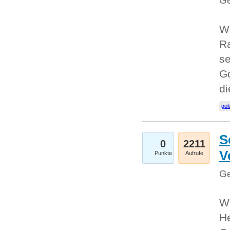
Ge
Wi
Ra
se
Go
d
gol
S
0
2211
V
Punkte
Aufrufe
Ge
Wi
He