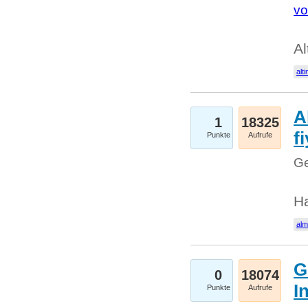
vo
Al
alti
A
1
18325
fi
Punkte
Aufrufe
Ge
H
al
G
0
18074
I
Punkte
Aufrufe