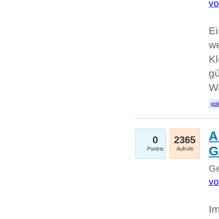
vo
Ei
we
Kl
gü
W
gol
A
0
2365
G
Punkte
Aufrufe
Ge
vo
Im