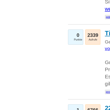
Si
we
go
T
0
2339
Punkte
Aufrufe
Ge
vo
Go
Pr
Es
g
pre
2