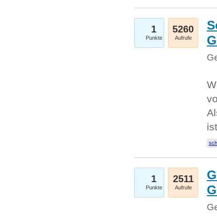
S
1
5260
G
Punkte
Aufrufe
Ge
W
v
Al
is
sc
G
1
2511
G
Punkte
Aufrufe
Ge