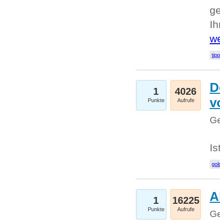
ge
I
we
tip
D
1
4026
v
Punkte
Aufrufe
Ge
Is
gol
A
1
16225
Punkte
Aufrufe
Ge