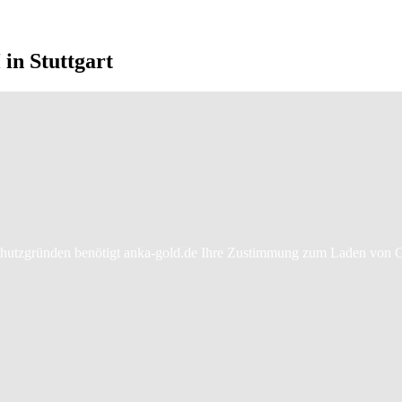
in Stuttgart
hutzgründen benötigt anka-gold.de Ihre Zustimmung zum Laden von 