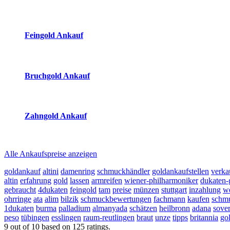
(Primary)
Aktuelle Preise Heute:
Feingold Ankauf
2026-08-06 - 21:48:35
-
20:50
Bruchgold Ankauf
2026-08-06 - 21:48:35
-
20:50
Zahngold Ankauf
2026-08-06 - 21:48:35
-
20:50
Alle Ankaufspreise anzeigen
goldankauf
altini
damenring
schmuckhändler
goldankaufstellen
verka
altin
erfahrung
gold
lassen
armreifen
wiener-philharmoniker
dukaten
gebraucht
4dukaten
feingold
tam
preise
münzen
stuttgart
inzahlung
w
ohrringe
ata
alim
bilzik
schmuckbewertungen
fachmann
kaufen
schm
1dukaten
burma
palladium
almanyada
schätzen
heilbronn
adana
sove
peso
tübingen
esslingen
raum-reutlingen
braut
unze
tipps
britannia
go
9
out of
10
based on
125
ratings.