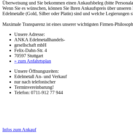
Überweisung und Sie bekommen einen Ankaufsbeleg (bitte Personalau
Wenn Sie es wünschen, können Sie Ihren Ankaufspreis über unseren
Edelmetalle (Gold, Silber oder Platin) sind und welche Legierungen 
Maximale Transparenz ist eines unserer wichtigsten Firmen-Philosoph
Unsere Adresse:
ANKA Edelmetallhandels-
gesellschaft mbH
Felix-Dahn-Str. 4
70597 Stuttgart
» zum Anfahrtsplan
Unsere Öffnungszeiten:
Edelmetall An- und Verkauf
nur nach telefonischer
Terminvereinbarung!
Telefon: 0711-912 77 944
Laufendend aktualisierte Ankaufspreise...
Haupt-
Sidebar
Infos zum Ankauf