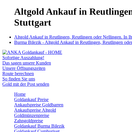
Altgold Ankauf in Reutlingen
Stuttgart
Altgold Ankauf in Reutlingen, Reutlingen oder Nellingen. In I
Burma Bilezik - Altgold Ankauf in Reutlingen, Reutlingen oder
Sofortige Auszahlung!
Das sagen unsere Kunden
Unsere Öffnungszeiten
Route berechnen
So finden Sie uns
Gold mit der Post senden
Home
Goldankauf Preise
Ankaufspreise Goldbarren
Ankaufspreise Altgold
Goldmünzenpreise
Zahngoldpreise
Goldankauf Burma Bilezik
Goldankauf Cumhuriyet