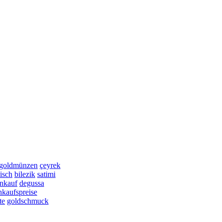
goldmünzen
çeyrek
isch
bilezik
satimi
nkauf
degussa
nkaufspreise
te
goldschmuck