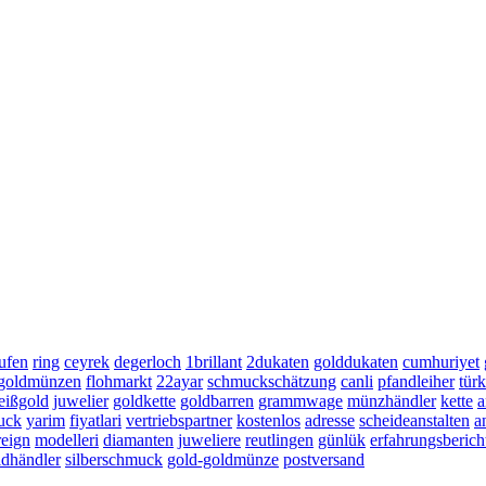
ufen
ring
ceyrek
degerloch
1brillant
2dukaten
golddukaten
cumhuriyet
-goldmünzen
flohmarkt
22ayar
schmuckschätzung
canli
pfandleiher
türk
eißgold
juwelier
goldkette
goldbarren
grammwage
münzhändler
kette
a
uck
yarim
fiyatlari
vertriebspartner
kostenlos
adresse
scheideanstalten
a
reign
modelleri
diamanten
juweliere
reutlingen
günlük
erfahrungsberich
ldhändler
silberschmuck
gold-goldmünze
postversand