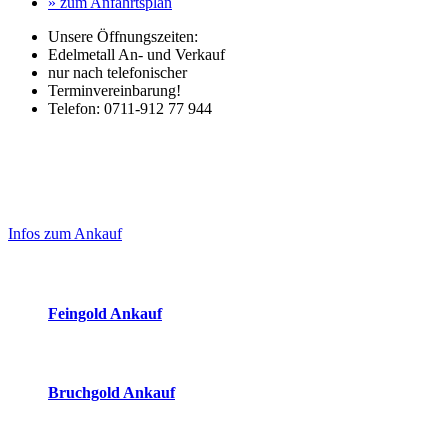
» zum Anfahrtsplan
Unsere Öffnungszeiten:
Edelmetall An- und Verkauf
nur nach telefonischer
Terminvereinbarung!
Telefon: 0711-912 77 944
Laufendend aktualisierte Ankaufspreise...
Haupt-
Sidebar
Infos zum Ankauf
(Primary)
Aktuelle Preise Heute:
Feingold Ankauf
2026-08-07 - 08:32:18
-
07:50
Bruchgold Ankauf
2026-08-07 - 08:32:18
-
07:50