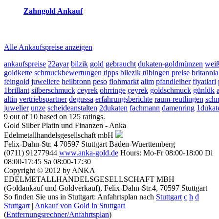
Zahngold Ankauf
2026-08-07 - 08:32:18
-
07:50
Alle Ankaufspreise anzeigen
ankaufspreise
22ayar
bilzik
gold
gebraucht
dukaten-goldmünzen
wei
goldkette
schmuckbewertungen
tipps
bilezik
tübingen
preise
britannia
feingold
juweliere
heilbronn
peso
flohmarkt
alim
pfandleiher
fiyatlari
1brillant
silberschmuck
ceyrek
ohrringe
çeyrek
goldschmuck
günlük
altin
vertriebspartner
degussa
erfahrungsberichte
raum-reutlingen
sch
juwelier
unze
scheideanstalten
2dukaten
fachmann
damenring
1dukat
9
out of
10
based on
125
ratings.
Gold Silber Platin und Finanzen - Anka
Edelmetallhandelsgesellschaft mbH
Felix-Dahn-Str. 4
70597
Stuttgart
Baden-Wuerttemberg
(0711) 91277944
www.anka-gold.de
Hours:
Mo-Fr 08:00-18:00
Di
08:00-17:45
Sa 08:00-17:30
Copyright © 2012 by ANKA
EDELMETALLHANDELSGESELLSCHAFT MBH
(Goldankauf und Goldverkauf), Felix-Dahn-Str.4, 70597 Stuttgart
So finden Sie uns in Stuttgart: Anfahrtsplan nach
Stuttgart
c
h
d
Stuttgart
|
Ankauf von Gold in Stuttgart
(
Entfernungsrechner/Anfahrtsplan
)