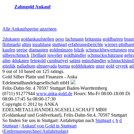
Zahngold Ankauf
2026-08-07 - 08:29:54
-
07:50
Alle Ankaufspreise anzeigen
2dukaten
goldankaufstellen
peso
fachmann
britannia
goldbarren
braut
flohmarkt
altini
inzahlung
stuttgart
erfahrungsberichte
wiener-philhar
kaufen
preise
diamanten
goldmünzen
bilzik
schmuckbewertungen
reu
silberschmuck
1brillant
juwelier
goldhändler
schmuckschätzung
gebr
alim
4dukaten
feingold
cumhuriyet
satimi
münzhändler
schmuckhändl
günlük
palladium
almanyada
burma
golddukaten
unze
gold
çeyrek
ad
9
out of
10
based on
125
ratings.
Gold Silber Platin und Finanzen - Anka
Edelmetallhandelsgesellschaft mbH
Felix-Dahn-Str. 4
70597
Stuttgart
Baden-Wuerttemberg
(0711) 91277944
www.anka-gold.de
Hours:
Mo-Fr 08:00-18:00
Di
08:00-17:45
Sa 08:00-17:30
Copyright © 2012 by ANKA
EDELMETALLHANDELSGESELLSCHAFT MBH
(Goldankauf und Goldverkauf), Felix-Dahn-Str.4, 70597 Stuttgart
So finden Sie uns in Stuttgart: Anfahrtsplan nach
Stuttgart
c
h
d
Stuttgart
|
Ankauf von Gold in Stuttgart
(
Entfernungsrechner/Anfahrtsplan
)