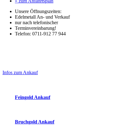
» zum Anfahrtsplan
Unsere Öffnungszeiten:
Edelmetall An- und Verkauf
nur nach telefonischer
Terminvereinbarung!
Telefon: 0711-912 77 944
Laufendend aktualisierte Ankaufspreise...
Haupt-
Sidebar
Infos zum Ankauf
(Primary)
Aktuelle Preise Heute:
Feingold Ankauf
2026-08-07 - 08:29:54
-
07:50
Bruchgold Ankauf
2026-08-07 - 08:29:54
-
07:50