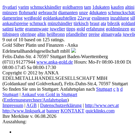
fiyatlari
yarim
schmuckhändler
goldbarren
tam
1dukaten
kaufen
altini
münzen
flohmarkt
gebraucht
diamanten
unze
4dukaten
schmuckschät
damenring
weißgold
goldankaufstellen
22ayar
esslingen
inzahlung
si
ankaufspreise
schmuck
münzhändler
türkisch
braut
ata
bilezik
goldan
satimi
kette
grammwage
juwelier
tipps
gold
erfahrung
goldmünzen
go
tübingen
ohrringe
altin
heilbronn
pfandleiher
preise
almanyada
juweli
9
out of
10
based on
125
ratings.
Gold Silber Platin und Finanzen - Anka
Edelmetallhandelsgesellschaft mbH
Felix-Dahn-Str. 4
70597
Stuttgart
Baden-Wuerttemberg
(0711) 91277944
www.anka-gold.de
Hours:
Mo-Fr 08:00-18:00
Di
08:00-17:45
Sa 08:00-17:30
Copyright © 2012 by ANKA
EDELMETALLHANDELSGESELLSCHAFT MBH
(Goldankauf und Goldverkauf), Felix-Dahn-Str.4, 70597 Stuttgart
So finden Sie uns in Stuttgart: Anfahrtsplan nach
Stuttgart
c
h
d
Stuttgart
|
Ankauf von Gold in Stuttgart
(
Entfernungsrechner/Anfahrtsplan
)
Impressum
|
AGB
|
Datenschutzerklärung
|
http://www.oev.at
http://www.linkpark.at
banner
KONTAKT
quicklinks.com
Ihre Merkliste v. 06.08.2026
Auszahlung: