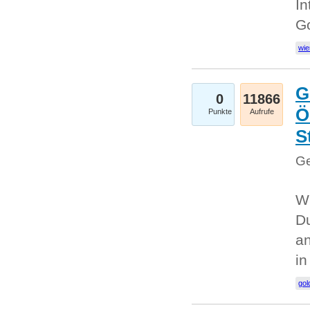
In
G
wie
G
0
11866
Ö
Punkte
Aufrufe
S
Ge
Wi
Du
an
i
gol