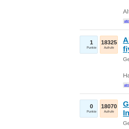
Al
alti
A
1
18325
fi
Punkte
Aufrufe
Ge
H
al
G
0
18070
I
Punkte
Aufrufe
Ge