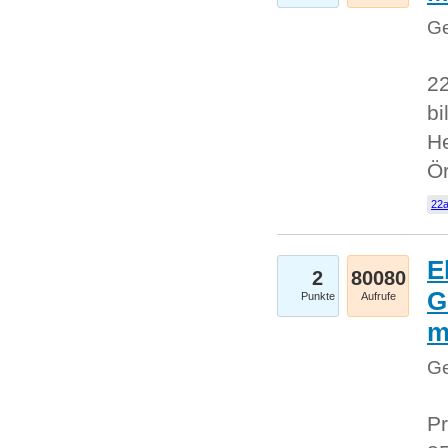
Ge
22
bi
He
Ö
22a
E
2
80080
G
Punkte
Aufrufe
Ge
Pr