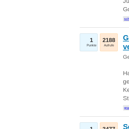
Ju
G
sc
G
1
2188
v
Punkte
Aufrufe
Ge
H
ge
Ke
S
gr
S