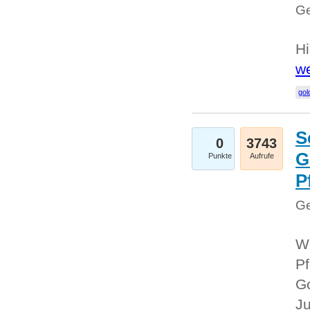
Ge
Hi
we
gol
S
0
3743
G
Punkte
Aufrufe
P
Ge
Wi
Pf
Go
Ju