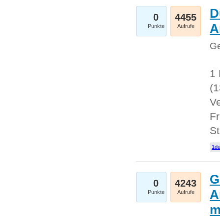
D
0
4455
A
Punkte
Aufrufe
Ge
1 
(
Ve
Fr
St
1du
G
0
4243
A
Punkte
Aufrufe
m