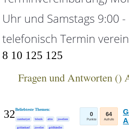
Uhr und Samstags 9:00 - 1
telefonisch Termin verei
8
10
125
125
Fragen und Antworten (
) 
ANKA Edelmetallhandelsgesellschaft mbH
Beliebteste Themen:
G
32
0
64
A
cumhuriyet
bilezik
altin
juweliere
Punkte
Aufrufe
goldankauf
juwelier
goldhändler