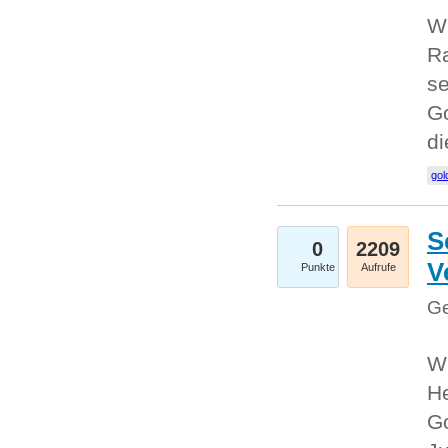
Wi
Ra
se
Go
d
gol
S
0
2209
V
Punkte
Aufrufe
Ge
Wi
He
Go