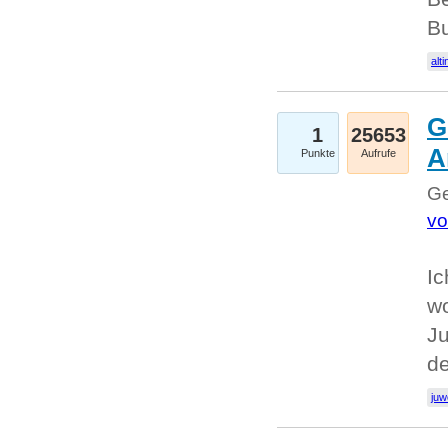
Bu
alti
G
1
25653
A
Punkte
Aufrufe
Ge
vo
Ic
w
Ju
d
juw