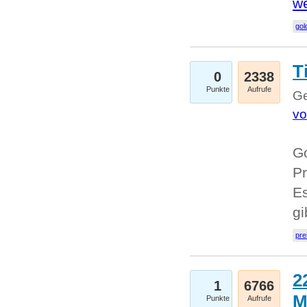
we
go
T
0
2338
Punkte
Aufrufe
Ge
vo
Go
Pr
Es
g
pre
2
1
6766
M
Punkte
Aufrufe