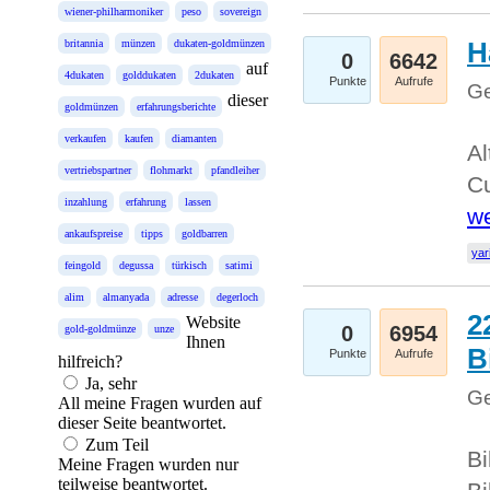
wiener-philharmoniker
peso
sovereign
H
britannia
münzen
dukaten-goldmünzen
0
6642
auf
4dukaten
golddukaten
2dukaten
Punkte
Aufrufe
Ge
dieser
goldmünzen
erfahrungsberichte
verkaufen
kaufen
diamanten
Al
vertriebspartner
flohmarkt
pfandleiher
Cu
inzahlung
erfahrung
lassen
we
ankaufspreise
tipps
goldbarren
yar
feingold
degussa
türkisch
satimi
alim
almanyada
adresse
degerloch
2
Website
0
6954
gold-goldmünze
unze
Ihnen
B
Punkte
Aufrufe
hilfreich?
Ja, sehr
Ge
All meine Fragen wurden auf
dieser Seite beantwortet.
Zum Teil
Bi
Meine Fragen wurden nur
teilweise beantwortet.