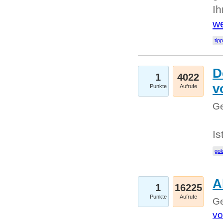
I
we
tip
D
1
4022
v
Punkte
Aufrufe
Ge
Is
gol
A
1
16225
Punkte
Aufrufe
Ge
vo