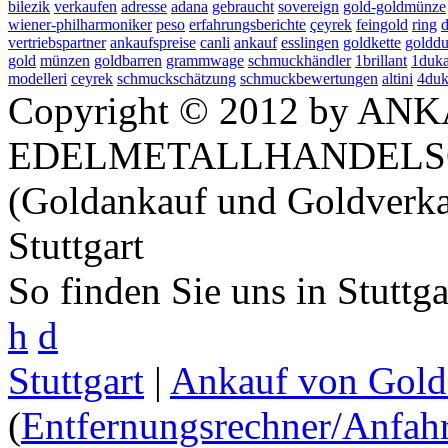
bilezik
verkaufen
adresse
adana
gebraucht
sovereign
gold-goldmünze
wiener-philharmoniker
peso
erfahrungsberichte
çeyrek
feingold
ring
vertriebspartner
ankaufspreise
canli
ankauf
esslingen
goldkette
golddu
gold
münzen
goldbarren
grammwage
schmuckhändler
1brillant
1duka
modelleri
ceyrek
schmuckschätzung
schmuckbewertungen
altini
4duk
Copyright © 2012 by ANK
EDELMETALLHANDELS
(Goldankauf und Goldverka
Stuttgart
So finden Sie uns in Stuttg
h
d
Stuttgart
|
Ankauf von Gold 
(
Entfernungsrechner/Anfahr