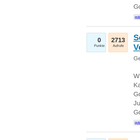
G
gol
S
0
2713
V
Punkte
Aufrufe
Ge
Wi
Ka
Go
Ju
G
gol