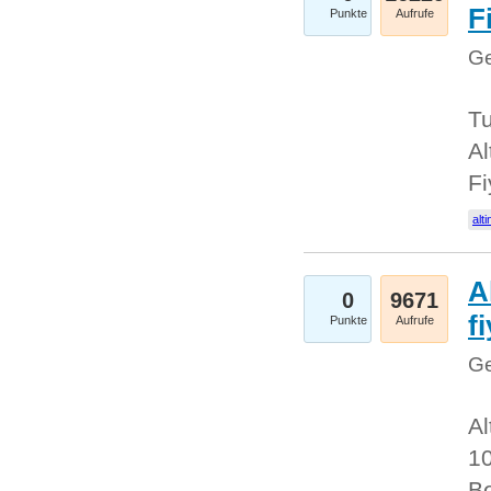
Fi
Punkte
Aufrufe
Ge
Tu
Al
Fi
alti
A
0
9671
f
Punkte
Aufrufe
Ge
Al
10
Be