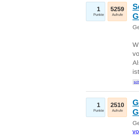
S
1
5259
G
Punkte
Aufrufe
Ge
W
v
Al
is
sc
G
1
2510
G
Punkte
Aufrufe
Ge
vo