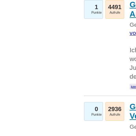
G
1
4491
A
Punkte
Aufrufe
Ge
vo
Ic
w
Ju
d
juw
G
0
2936
V
Punkte
Aufrufe
Ge