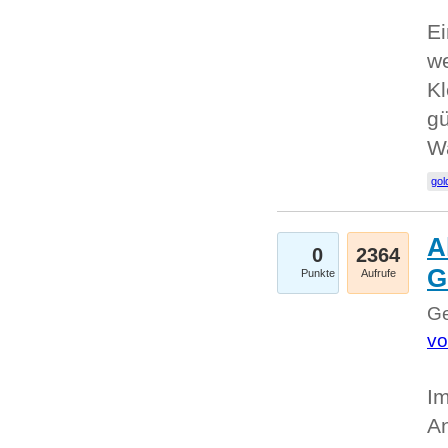
Ei
we
Kl
gü
W
gol
A
0
2364
G
Punkte
Aufrufe
Ge
vo
Im
An