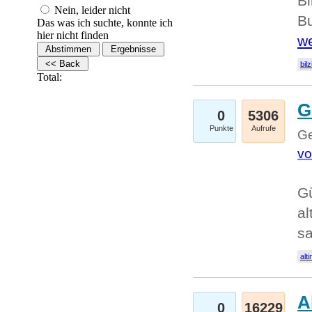
Bi
Nein, leider nicht
Bu
Das was ich suchte, konnte ich
hier nicht finden
we
bilz
Total:
G
0
5306
Punkte
Aufrufe
Ge
vo
Gü
al
sa
alti
A
0
16229