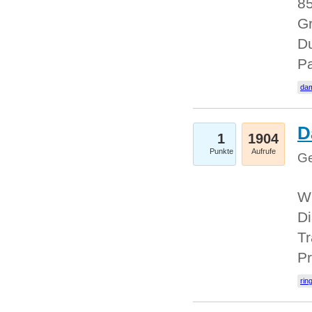
85
Gr
Du
Pa
dam
D
1
1904
Punkte
Aufrufe
Ge
W
Di
Tr
Pr
rin