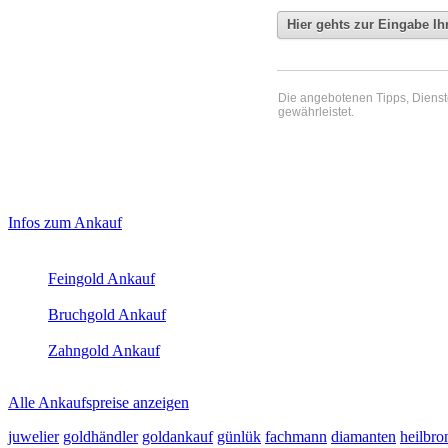
Die angebotenen Tipps, Dienste 
gewährleistet.
Haupt-
Laufendend aktualisierte Ankaufspreise...
Infos zum Ankauf
Sidebar
Aktuelle Preise Heute:
(Primary)
Feingold Ankauf
2026-08-07 - 23:50:28
-
23:50
Bruchgold Ankauf
2026-08-07 - 23:50:28
-
23:50
Zahngold Ankauf
2026-08-07 - 23:50:28
-
23:50
Alle Ankaufspreise anzeigen
juwelier
goldhändler
goldankauf
günlük
fachmann
diamanten
heilbro