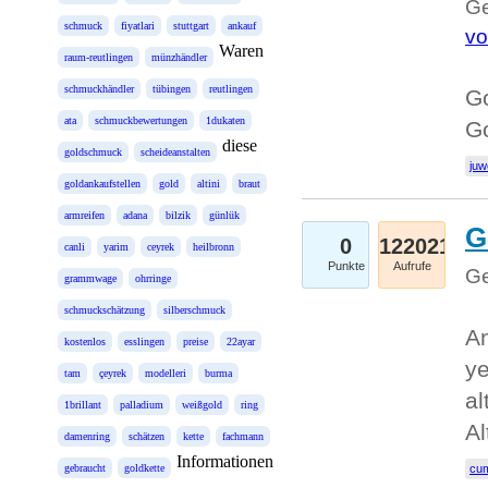
Ge
schmuck
fiyatlari
stuttgart
ankauf
vo
Waren
raum-reutlingen
münzhändler
schmuckhändler
tübingen
reutlingen
Go
ata
schmuckbewertungen
1dukaten
Go
diese
goldschmuck
scheideanstalten
juw
goldankaufstellen
gold
altini
braut
armreifen
adana
bilzik
günlük
G
0
122021
canli
yarim
ceyrek
heilbronn
Punkte
Aufrufe
Ge
grammwage
ohrringe
schmuckschätzung
silberschmuck
An
kostenlos
esslingen
preise
22ayar
ye
tam
çeyrek
modelleri
burma
al
1brillant
palladium
weißgold
ring
Al
damenring
schätzen
kette
fachmann
Informationen
gebraucht
goldkette
cum