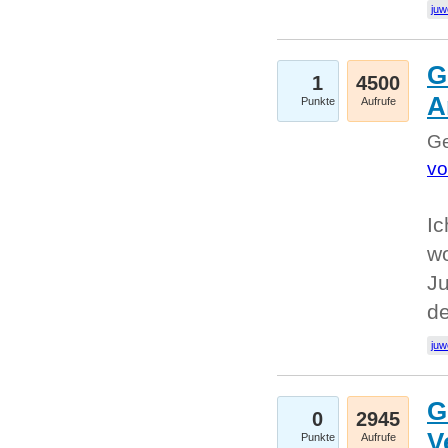
juw
G
1
4500
A
Punkte
Aufrufe
Ge
vo
Ic
w
Ju
d
juw
G
0
2945
V
Punkte
Aufrufe