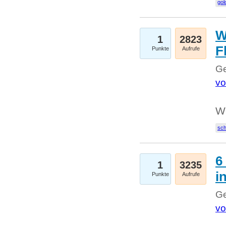
gol
W
1
2823
F
Punkte
Aufrufe
Ge
vo
W
sc
6
1
3235
i
Punkte
Aufrufe
Ge
vo