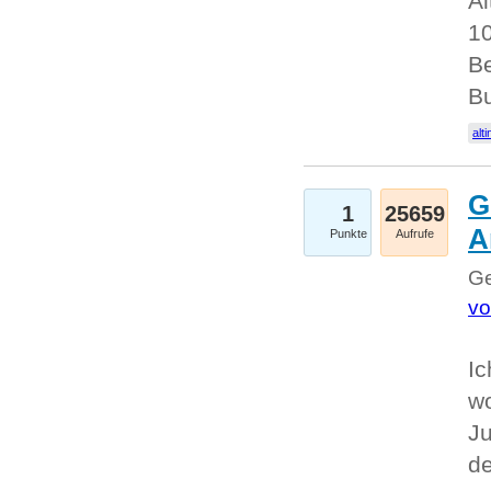
Al
10
Be
Bu
alti
G
1
25659
A
Punkte
Aufrufe
Ge
vo
Ic
w
Ju
d