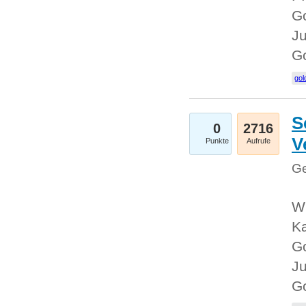
Go
Ju
G
gol
S
0
2716
V
Punkte
Aufrufe
Ge
Wi
Ka
Go
Ju
G