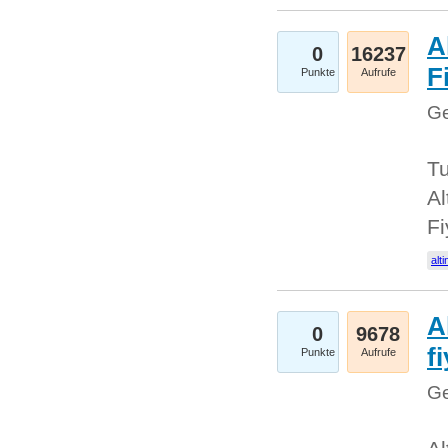
A
0
16237
Fi
Punkte
Aufrufe
Ge
Tu
Al
Fi
alti
A
0
9678
f
Punkte
Aufrufe
Ge