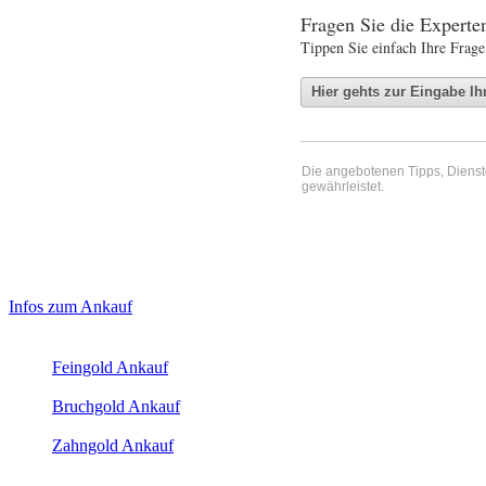
Fragen Sie die Expert
Tippen Sie einfach Ihre Frage
Die angebotenen Tipps, Dienste 
gewährleistet.
Haupt-
Laufendend aktualisierte Ankaufspreise...
Infos zum Ankauf
Sidebar
Aktuelle Preise Heute:
(Primary)
Feingold Ankauf
2026-08-10 - 13:10:18
-
12:50
Bruchgold Ankauf
2026-08-10 - 13:10:18
-
12:50
Zahngold Ankauf
2026-08-10 - 13:10:18
-
12:50