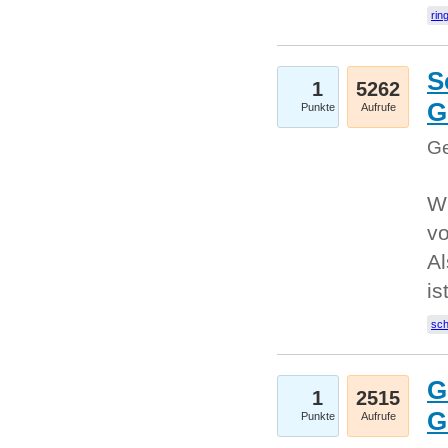
rin
S
1
5262
G
Punkte
Aufrufe
Ge
W
v
Al
is
sc
G
1
2515
G
Punkte
Aufrufe