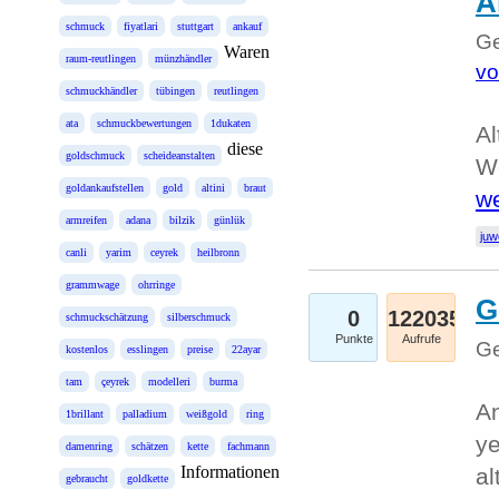
A
schmuck
fiyatlari
stuttgart
ankauf
Ge
Waren
raum-reutlingen
münzhändler
vo
schmuckhändler
tübingen
reutlingen
ata
schmuckbewertungen
1dukaten
Al
diese
goldschmuck
scheideanstalten
We
goldankaufstellen
gold
altini
braut
we
armreifen
adana
bilzik
günlük
juw
canli
yarim
ceyrek
heilbronn
grammwage
ohrringe
G
0
122035
schmuckschätzung
silberschmuck
Punkte
Aufrufe
Ge
kostenlos
esslingen
preise
22ayar
tam
çeyrek
modelleri
burma
An
1brillant
palladium
weißgold
ring
ye
damenring
schätzen
kette
fachmann
Informationen
al
gebraucht
goldkette