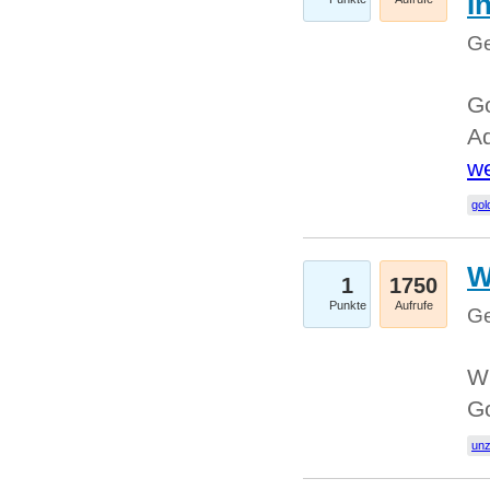
I
Ge
Go
Ad
we
gol
W
1
1750
Punkte
Aufrufe
Ge
Wi
G
un