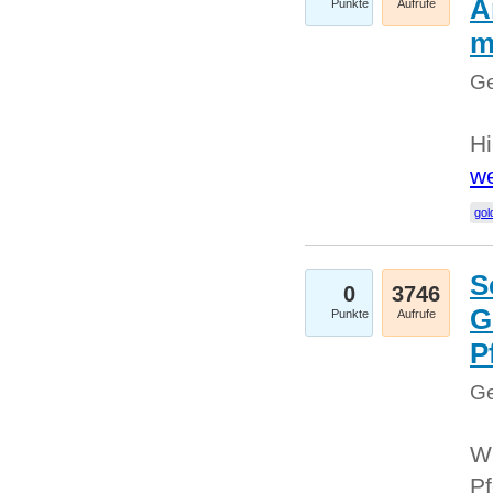
A
Punkte
Aufrufe
m
Ge
Hi
we
gol
S
0
3746
G
Punkte
Aufrufe
P
Ge
Wi
Pf