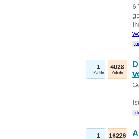
6 
ge
I
we
tip
D
1
4028
v
Punkte
Aufrufe
Ge
Is
gol
A
1
16226