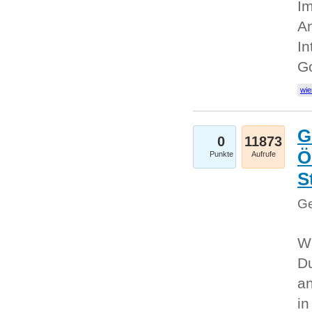
Im
An
In
G
wie
G
0
11873
Ö
Punkte
Aufrufe
S
Ge
Wi
Du
an
i