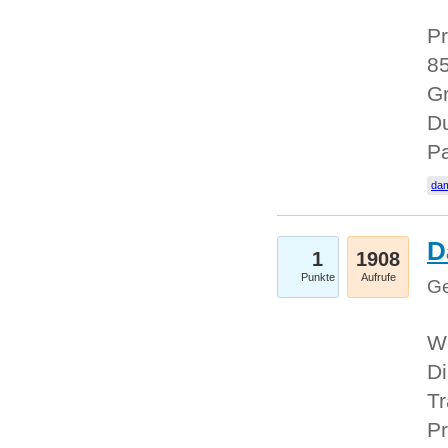
Pr
85
Gr
Du
Pa
dam
D
1
1908
Punkte
Aufrufe
Ge
W
Di
Tr
Pr