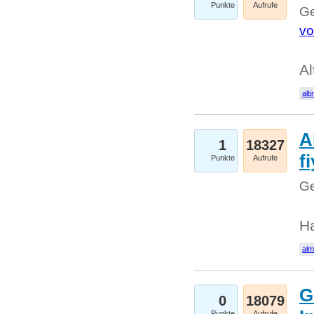
Punkte
Aufrufe
Ge
vo
Al
alti
A
1
18327
fi
Punkte
Aufrufe
Ge
H
al
G
0
18079
Punkte
Aufrufe