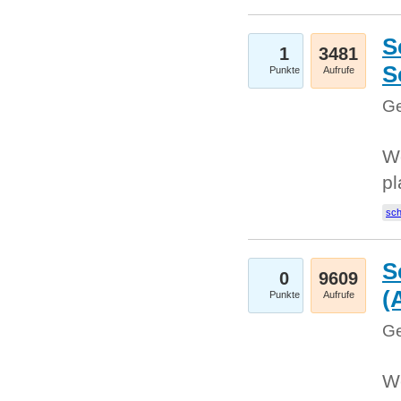
S
1
3481
S
Punkte
Aufrufe
Ge
Wo
pl
sc
S
0
9609
(
Punkte
Aufrufe
Ge
We