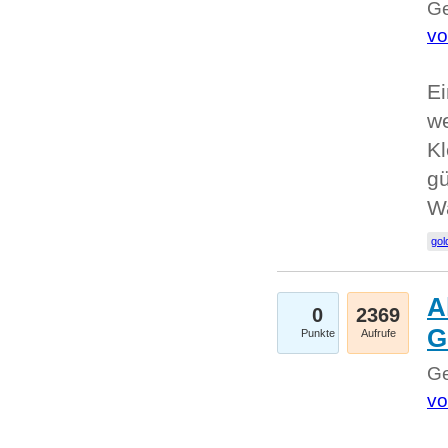
Ge
vo
Ei
we
Kl
gü
W
gol
A
0
2369
G
Punkte
Aufrufe
Ge
vo