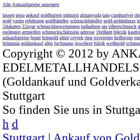
Alle Ankaufspreise anzeigen
lassen
peso
ankauf
goldbarren
münzen
almanyada
tam
cumhuriyet
oh
gold
yarim
erfahrung
goldhändler
schmuckhändler
gold-goldmünze
i
2dukaten
22ayar
schmuckbewertungen
palladium
ata
silberschmuck
esslingen
armreifen
schmuckschätzung
adresse
1brillant
bilezik
kaufe
ankaufspreise
braut
feingold
altini
ceyrek
ring
sovereign
heilbronn
mo
britannia
goldankauf
altin
fachmann
juweliere
bilzik
weißgold
schmu
Copyright © 2012 by ANK
EDELMETALLHANDELS
(Goldankauf und Goldverka
Stuttgart
So finden Sie uns in Stuttg
h
d
Stuttgart
|
Ankauf von Gold 