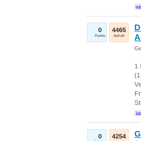
gol
D
0
4465
A
Punkte
Aufrufe
Ge
1 
(
Ve
Fr
St
1du
G
0
4254