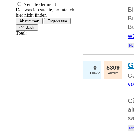
Nein, leider nicht
Bi
Das was ich suchte, konnte ich
hier nicht finden
Bi
Bu
Total:
we
bilz
G
0
5309
Punkte
Aufrufe
Ge
vo
Gü
al
sa
alti