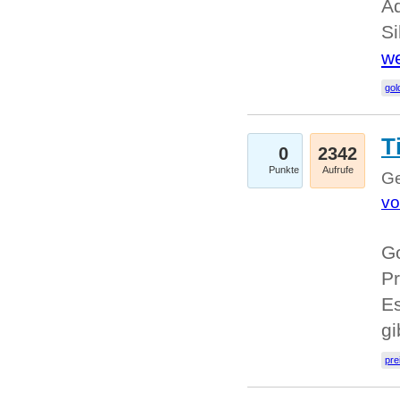
A
Si
we
go
T
0
2342
Punkte
Aufrufe
Ge
vo
Go
Pr
Es
g
pre