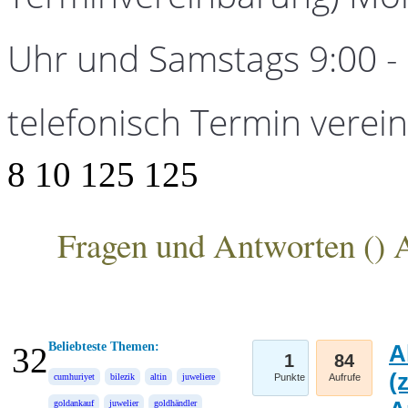
Uhr und Samstags 9:00 - 1
telefonisch Termin verei
8
10
125
125
Fragen und Antworten (
) 
ANKA Edelmetallhandelsgesellschaft mbH
Beliebteste Themen:
A
32
1
84
(
cumhuriyet
bilezik
altin
juweliere
Punkte
Aufrufe
goldankauf
juwelier
goldhändler