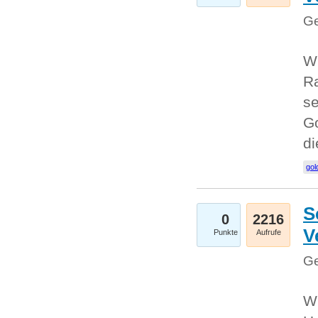
Ge
Wi
Ra
se
Go
d
gol
S
0
2216
V
Punkte
Aufrufe
Ge
Wi