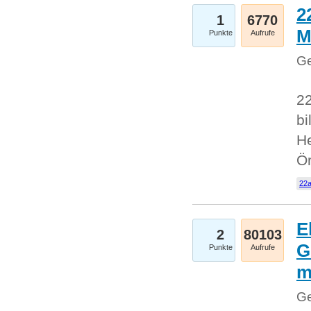
2
1
6770
M
Punkte
Aufrufe
Ge
22
bi
He
Ö
22a
E
2
80103
G
Punkte
Aufrufe
Ge