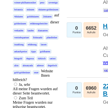
Al
wiener-philharmoniker
peso
sovereign
britannia
münzen
dukaten-goldmünzen
cum
auf
4dukaten
golddukaten
2dukaten
dieser
goldmünzen
erfahrungsberichte
H
0
6652
verkaufen
kaufen
diamanten
Punkte
Aufrufe
Ge
vertriebspartner
flohmarkt
pfandleiher
inzahlung
erfahrung
lassen
Al
ankaufspreise
tipps
goldbarren
Cu
feingold
degussa
türkisch
satimi
we
alim
almanyada
adresse
degerloch
yar
Website
gold-goldmünze
unze
Ihnen
hilfreich?
Ja, sehr
2
0
6960
All meine Fragen wurden auf
B
Punkte
Aufrufe
dieser Seite beantwortet.
Zum Teil
Ge
Meine Fragen wurden nur
teilweise beantwortet.