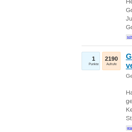
He
Go
Ju
G
sc
G
1
2190
v
Punkte
Aufrufe
Ge
H
ge
Ke
S
gr