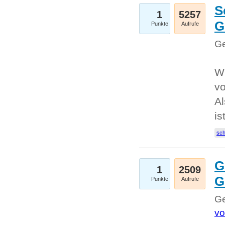
S
1
5257
G
Punkte
Aufrufe
Ge
W
v
Al
is
sc
G
1
2509
G
Punkte
Aufrufe
Ge
vo