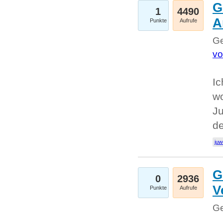
G
1
4490
A
Punkte
Aufrufe
Ge
vo
Ic
w
Ju
d
juw
G
0
2936
V
Punkte
Aufrufe
Ge