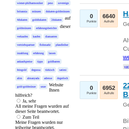
wiener-philharmoniker
peso
sovereign
H
britannia
münzen
dukaten-goldmünzen
0
6640
auf
4dukaten
golddukaten
2dukaten
Punkte
Aufrufe
Ge
dieser
goldmünzen
erfahrungsberichte
verkaufen
kaufen
diamanten
Al
vertriebspartner
flohmarkt
pfandleiher
Cu
inzahlung
erfahrung
lassen
we
ankaufspreise
tipps
goldbarren
yar
feingold
degussa
türkisch
satimi
alim
almanyada
adresse
degerloch
2
Website
0
6952
gold-goldmünze
unze
Ihnen
B
Punkte
Aufrufe
hilfreich?
Ja, sehr
Ge
All meine Fragen wurden auf
dieser Seite beantwortet.
Zum Teil
Bi
Meine Fragen wurden nur
teilweise beantwortet.