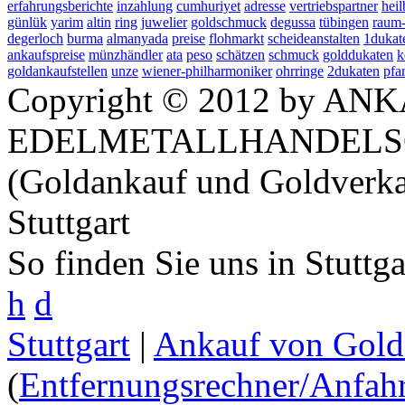
erfahrungsberichte
inzahlung
cumhuriyet
adresse
vertriebspartner
hei
günlük
yarim
altin
ring
juwelier
goldschmuck
degussa
tübingen
raum-
degerloch
burma
almanyada
preise
flohmarkt
scheideanstalten
1dukat
ankaufspreise
münzhändler
ata
peso
schätzen
schmuck
golddukaten
k
goldankaufstellen
unze
wiener-philharmoniker
ohrringe
2dukaten
pfa
Copyright © 2012 by ANK
EDELMETALLHANDELS
(Goldankauf und Goldverka
Stuttgart
So finden Sie uns in Stuttg
h
d
Stuttgart
|
Ankauf von Gold 
(
Entfernungsrechner/Anfahr