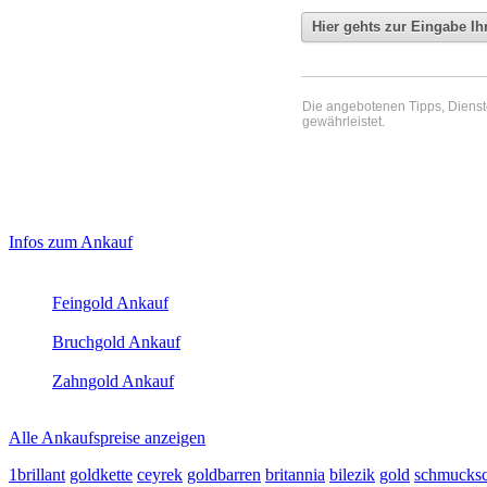
Die angebotenen Tipps, Dienste 
gewährleistet.
Haupt-
Laufendend aktualisierte Ankaufspreise...
Infos zum Ankauf
Sidebar
Aktuelle Preise Heute:
(Primary)
Feingold Ankauf
2026-08-06 - 10:00:25
-
09:50
Bruchgold Ankauf
2026-08-06 - 10:00:25
-
09:50
Zahngold Ankauf
2026-08-06 - 10:00:25
-
09:50
Alle Ankaufspreise anzeigen
1brillant
goldkette
ceyrek
goldbarren
britannia
bilezik
gold
schmucksc