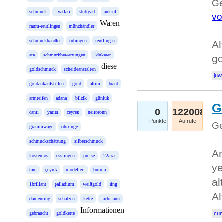
Ge
schmuck
fiyatlari
stuttgart
ankauf
vo
Waren
raum-reutlingen
münzhändler
schmuckhändler
tübingen
reutlingen
Al
ata
schmuckbewertungen
1dukaten
g
diese
goldschmuck
scheideanstalten
juw
goldankaufstellen
gold
altini
braut
armreifen
adana
bilzik
günlük
G
0
122008
canli
yarim
ceyrek
heilbronn
Punkte
Aufrufe
Ge
grammwage
ohrringe
schmuckschätzung
silberschmuck
An
kostenlos
esslingen
preise
22ayar
ye
tam
çeyrek
modelleri
burma
al
1brillant
palladium
weißgold
ring
Al
damenring
schätzen
kette
fachmann
Informationen
gebraucht
goldkette
cum