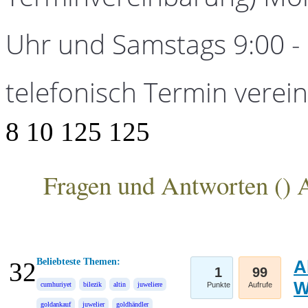
Uhr und Samstags 9:00 - 1
telefonisch Termin verei
8
10
125
125
Fragen und Antworten (
) 
ANKA Edelmetallhandelsgesellschaft mbH
Beliebteste Themen:
A
32
1
99
W
cumhuriyet
bilezik
altin
juweliere
Punkte
Aufrufe
goldankauf
juwelier
goldhändler