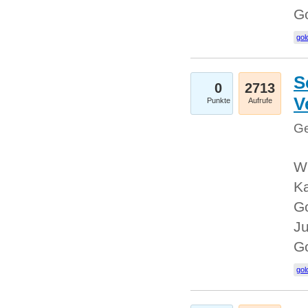
G
gol
S
0
2713
V
Punkte
Aufrufe
Ge
Wi
Ka
Go
Ju
G
gol