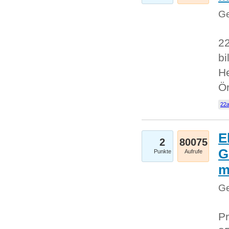
Ge
22
bi
He
Ö
22a
E
2
80075
G
Punkte
Aufrufe
Ge
Pr