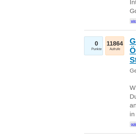
In
G
wie
G
0
11864
Ö
Punkte
Aufrufe
S
Ge
Wi
Du
an
i
gol