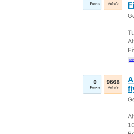
Fi
Punkte
Aufrufe
Ge
Tu
Al
Fi
alti
A
0
9668
f
Punkte
Aufrufe
Ge
Al
10
Be