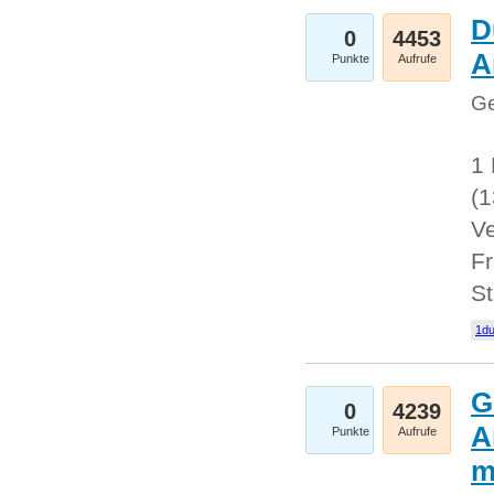
D
0
4453
A
Punkte
Aufrufe
Ge
1 
(
Ve
Fr
St
1du
G
0
4239
A
Punkte
Aufrufe
m