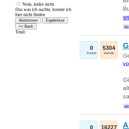
Bi
Nein, leider nicht
Bu
Das was ich suchte, konnte ich
hier nicht finden
we
bilz
Total:
G
0
5304
Punkte
Aufrufe
Ge
vo
Gü
al
sa
alti
A
0
16227