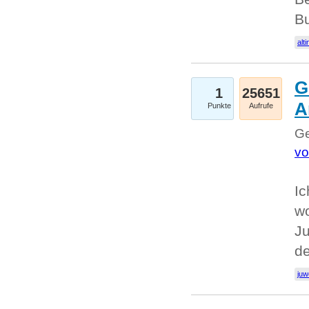
Bu
alti
G
1
25651
A
Punkte
Aufrufe
Ge
vo
Ic
w
Ju
d
juw