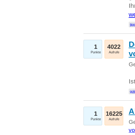
I
we
tip
D
1
4022
v
Punkte
Aufrufe
Ge
Is
gol
A
1
16225
Punkte
Aufrufe
Ge
vo