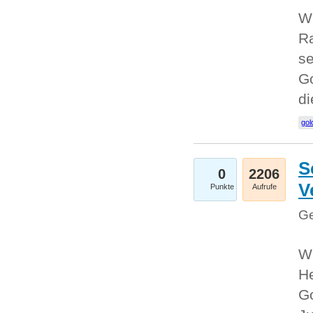
Wi
Ra
se
Go
d
gol
S
0
2206
V
Punkte
Aufrufe
Ge
Wi
He
Go