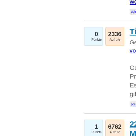
we
go
T
0
2336
Punkte
Aufrufe
Ge
vo
Go
Pr
Es
g
pre
2
1
6762
M
Punkte
Aufrufe