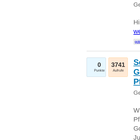
Ge
Hi
we
gol
S
0
3741
G
Punkte
Aufrufe
P
Ge
Wi
Pf
Go
Ju