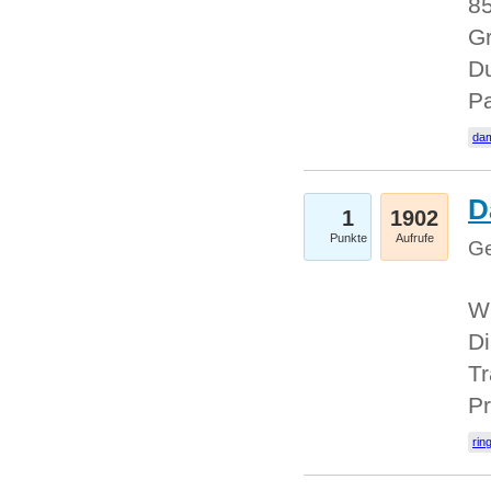
85
Gr
Du
Pa
dam
D
1
1902
Punkte
Aufrufe
Ge
W
Di
Tr
Pr
rin