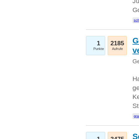
Ju
G
sc
G
1
2185
v
Punkte
Aufrufe
Ge
H
ge
Ke
S
gr
S