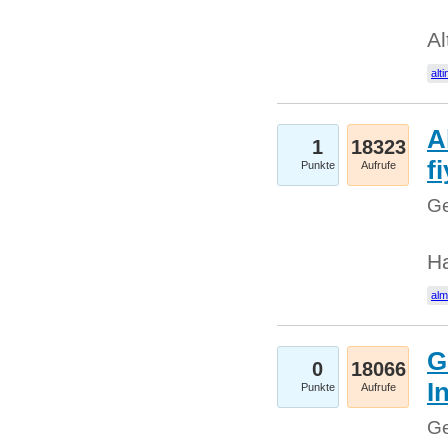
Al
alti
A
1
18323
fi
Punkte
Aufrufe
Ge
H
al
G
0
18066
I
Punkte
Aufrufe
Ge