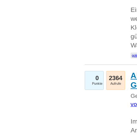
Ei
we
Kl
gü
W
gol
A
0
2364
G
Punkte
Aufrufe
Ge
vo
Im
An