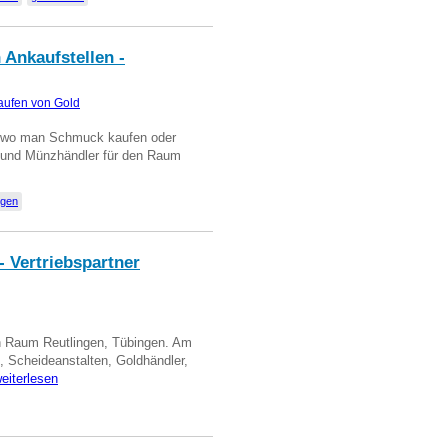
 Ankaufstellen -
aufen von Gold
n wo man Schmuck kaufen oder
, und Münzhändler für den Raum
ngen
- Vertriebspartner
in Raum Reutlingen, Tübingen. Am
, Scheideanstalten, Goldhändler,
eiterlesen