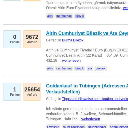
Turkce olarak altin fiyatlarini görmek istiyorsaniz.
Olarak Altin Euro Fiyatlarini takip edebilirsiniz.
we
altin
cumhuriyet
bilezik
Altin Cumhuriyet Bilezik ve Ata Ceyr
0
9672
Gefragt in
Burma Bilezik
Punkte
Aufrufe
Altin ve Cumhuriyet Fiyatlar? Euro (Bugün 10.01.20
Cumhuriyet Beslik Altin (22 Karat) = 864,39  Cumh
432,19…
weiterlesen
altin
cumhuriyet
bilezik
ata
ceyrek
Goldankauf in Tübingen (Adressen A
1
25654
Verkaufstellen)
Punkte
Aufrufe
Gefragt in
Tipps und Hinweise beim kaufen und verk
Ich würde gerne mal eine Liste zusammenstelle
verkaufen kann z.B. Juweliere, Schmuckhändler
Tübingen. Habt Ihr…
weiterlesen
juweliere
raum-reutlingen
münzhändler
schmuckhän