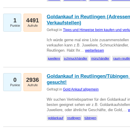
Goldankauf in Reutlingen (Adressen
1
4491
Verkaufstellen)
Punkte
Aufrufe
Gefragt in
Tipps und Hinweise beim kaufen und verk
Ich würde gerne mal eine Liste zusammenstelle
verkaufen kann z.B. Juweliere, Schmuckhändler
Reutlingen. Habt Ihr…
weiterlesen
juweliere
schmuckhändler
münzhändler
raum-reutli
Goldankauf in Reutlingen/Tübingen 
0
2936
gesucht!
Punkte
Aufrufe
Gefragt in
Gold Ankauf allgemein
Wir suchen Vertriebspartner für den Goldankauf 
besten geeignet sehen wir z.B. Goldankaufstellen
Juweliere, oder ähnliche Geschäfte, die Gold,…
w
goldankauf
reutlingen
tübingen