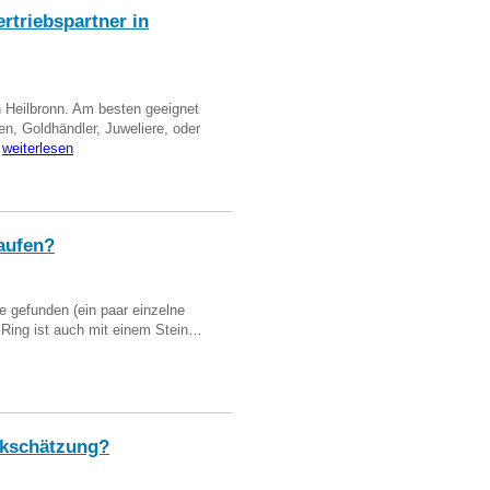
triebspartner in
n Heilbronn. Am besten geeignet
en, Goldhändler, Juweliere, oder
…
weiterlesen
aufen?
 gefunden (ein paar einzelne
n Ring ist auch mit einem Stein…
kschätzung?