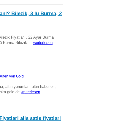
anl? Bilezik, 3 lü Burma, 2
Bilezik Fiyatlari , 22 Ayar Burma
üclü Burma Bilezik.…
weiterlesen
aufen von Gold
ma, altin yorumlari, altin haberleri,
anka-gold.de
weiterlesen
iyatlari alis satis fiyatlari