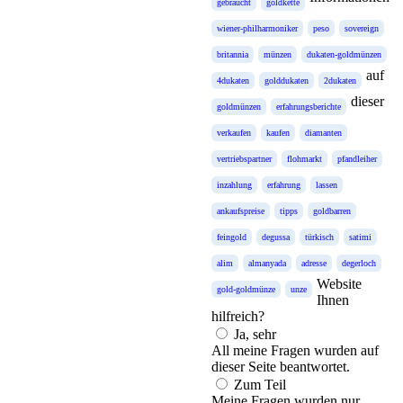
gebraucht
goldkette
wiener-philharmoniker
peso
sovereign
britannia
münzen
dukaten-goldmünzen
auf
4dukaten
golddukaten
2dukaten
dieser
goldmünzen
erfahrungsberichte
verkaufen
kaufen
diamanten
vertriebspartner
flohmarkt
pfandleiher
inzahlung
erfahrung
lassen
ankaufspreise
tipps
goldbarren
feingold
degussa
türkisch
satimi
alim
almanyada
adresse
degerloch
Website
gold-goldmünze
unze
Ihnen
hilfreich?
Ja, sehr
All meine Fragen wurden auf
dieser Seite beantwortet.
Zum Teil
Meine Fragen wurden nur