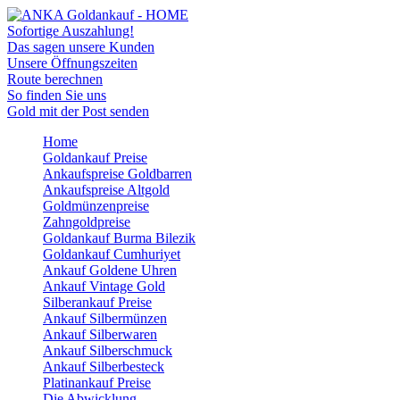
Sofortige Auszahlung!
Das sagen unsere Kunden
Unsere Öffnungszeiten
Route berechnen
So finden Sie uns
Gold mit der Post senden
Home
Goldankauf Preise
Ankaufspreise Goldbarren
Ankaufspreise Altgold
Goldmünzenpreise
Zahngoldpreise
Goldankauf Burma Bilezik
Goldankauf Cumhuriyet
Ankauf Goldene Uhren
Ankauf Vintage Gold
Silberankauf Preise
Ankauf Silbermünzen
Ankauf Silberwaren
Ankauf Silberschmuck
Ankauf Silberbesteck
Platinankauf Preise
Die Abwicklung