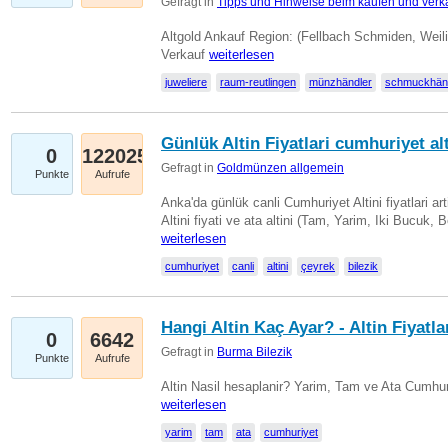
Gefragt in
Tipps und Hinweise beim kaufen und verk
Altgold Ankauf Region: (Fellbach Schmiden, Weil
Verkauf
weiterlesen
juweliere
raum-reutlingen
münzhändler
schmuckhän
Günlük Altin Fiyatlari cumhuriyet alt
0
122025
Gefragt in
Goldmünzen allgemein
Punkte
Aufrufe
Anka'da günlük canli Cumhuriyet Altini fiyatlari 
Altini fiyati ve ata altini (Tam, Yarim, Iki Bucuk, 
weiterlesen
cumhuriyet
canli
altini
çeyrek
bilezik
Hangi Altin Kaç Ayar? - Altin Fiyatla
0
6642
Gefragt in
Burma Bilezik
Punkte
Aufrufe
Altin Nasil hesaplanir? Yarim, Tam ve Ata Cumhuri
weiterlesen
yarim
tam
ata
cumhuriyet