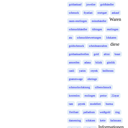
goldankauf
juwelier
goldhändler
schmuck
fiyatlari
stuttgart
ankauf
Waren
raum-reutlingen
münzhändler
schmuckhändler
tübingen
reutlingen
ata
schmuckbewertungen
1dukaten
diese
goldschmuck
scheideanstalten
goldankaufstellen
gold
altini
braut
armreifen
adana
bilzik
günlük
canli
yarim
ceyrek
heilbronn
grammwage
ohrringe
schmuckschätzung
silberschmuck
kostenlos
esslingen
preise
22ayar
tam
çeyrek
modelleri
burma
1brillant
palladium
weißgold
ring
damenring
schätzen
kette
fachmann
Informationen