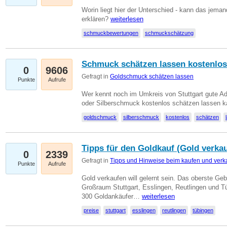
Worin liegt hier der Unterschied - kann das jeman
erklären?
weiterlesen
schmuckbewertungen
schmuckschätzung
Schmuck schätzen lassen kostenlos
0
9606
Gefragt in
Goldschmuck schätzen lassen
Punkte
Aufrufe
Wer kennt noch im Umkreis von Stuttgart gute 
oder Silberschmuck kostenlos schätzen lassen 
goldschmuck
silberschmuck
kostenlos
schätzen
Tipps für den Goldkauf (Gold verka
0
2339
Gefragt in
Tipps und Hinweise beim kaufen und verk
Punkte
Aufrufe
Gold verkaufen will gelernt sein. Das oberste Gebo
Großraum Stuttgart, Esslingen, Reutlingen und T
300 Goldankäufer…
weiterlesen
preise
stuttgart
esslingen
reutlingen
tübingen