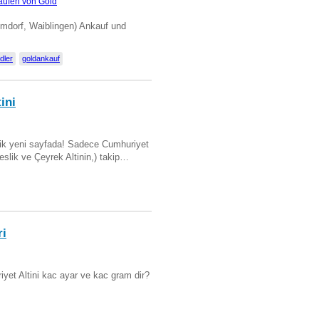
aufen von Gold
imdorf, Waiblingen) Ankauf und
dler
goldankauf
ini
artik yeni sayfada! Sadece Cumhuriyet
Beslik ve Çeyrek Altinin,) takip…
ri
yet Altini kac ayar ve kac gram dir?