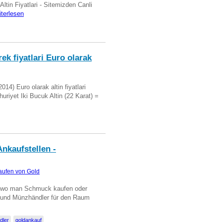
 Altin Fiyatlari - Sitemizden Canli
iterlesen
ek fiyatlari Euro olarak
14) Euro olarak altin fiyatlari
uriyet Iki Bucuk Altin (22 Karat) =
nkaufstellen -
aufen von Gold
n wo man Schmuck kaufen oder
, und Münzhändler für den Raum
dler
goldankauf