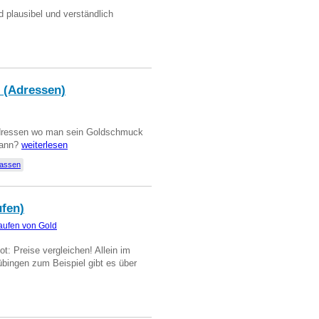
d plausibel und verständlich
 (Adressen)
Adressen wo man sein Goldschmuck
kann?
weiterlesen
lassen
ufen)
aufen von Gold
t: Preise vergleichen! Allein im
übingen zum Beispiel gibt es über