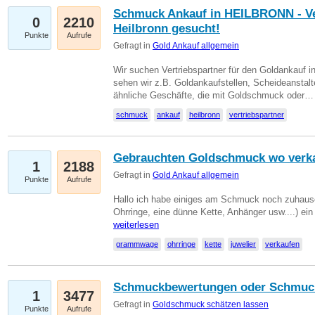
Schmuck Ankauf in HEILBRONN - Ver
0
2210
Heilbronn gesucht!
Punkte
Aufrufe
Gefragt in
Gold Ankauf allgemein
Wir suchen Vertriebspartner für den Goldankauf i
sehen wir z.B. Goldankaufstellen, Scheideanstalt
ähnliche Geschäfte, die mit Goldschmuck oder
schmuck
ankauf
heilbronn
vertriebspartner
Gebrauchten Goldschmuck wo verk
1
2188
Gefragt in
Gold Ankauf allgemein
Punkte
Aufrufe
Hallo ich habe einiges am Schmuck noch zuhause
Ohrringe, eine dünne Kette, Anhänger usw....) ei
weiterlesen
grammwage
ohrringe
kette
juwelier
verkaufen
Schmuckbewertungen oder Schmuc
1
3477
Gefragt in
Goldschmuck schätzen lassen
Punkte
Aufrufe