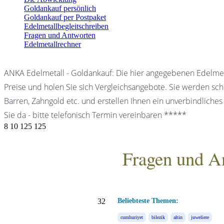
Goldankauf persönlich
Goldankauf per Postpaket
Edelmetallbegleitschreiben
Fragen und Antworten
Edelmetallrechner
ANKA Edelmetall - Goldankauf: Die hier angegebenen Edelmet
Preise und holen Sie sich Vergleichsangebote. Sie werden schn
Barren, Zahngold etc. und erstellen Ihnen ein unverbindliches
Sie da - bitte telefonisch Termin vereinbaren *****
8
10
125
125
Fragen und A
ANKA Edelmetallhandels
32
Beliebteste Themen:
cumhuriyet
bilezik
altin
juweliere