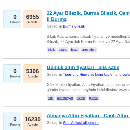
22 Ayar Bilezik, Burma Bilezik, Osm
0
6955
li Burma
Punkte
Aufrufe
Gefragt in
Burma Bilezik
Bilzik Adana burma bilezik fiyatlari ve modelleri, 
Bilezik, 22 Ayar ikili Burma Bilezik ve 22 Ayar 
bilzik
adana
braut
armreifen
Günlük altin fiyatlari - alis satis
0
5306
Gefragt in
Tipps und Hinweise beim kaufen und verk
Punkte
Aufrufe
Günlük altin fiyatlari, Altin Fiyatlari, altin hesapla
gümüs fiyatlari bizim sayfada bulabilirsiniz www.
altin
cumhuriyet
bilezik
günlük
Almanya Altin Fiyatlari - Canli Altin F
0
16230
Gefragt in
Gold Ankauf allgemein
Punkte
Aufrufe