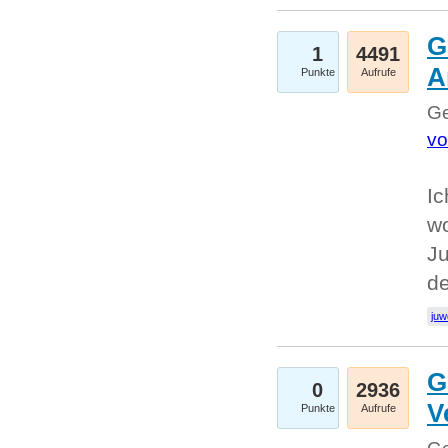
G
1
4491
A
Punkte
Aufrufe
Ge
vo
Ic
w
Ju
d
juw
G
0
2936
V
Punkte
Aufrufe