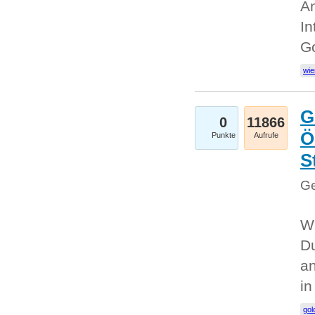
An
In
G
wie
G
0
11866
Ö
Punkte
Aufrufe
S
Ge
Wi
Du
an
i
gol