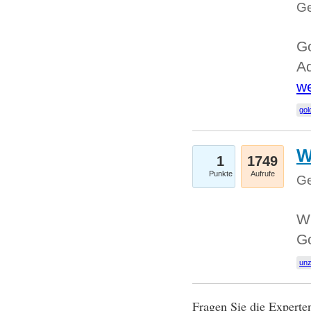
Ge
Go
Ad
we
gol
W
1
1749
Punkte
Aufrufe
Ge
Wi
G
un
Fragen Sie die Expert