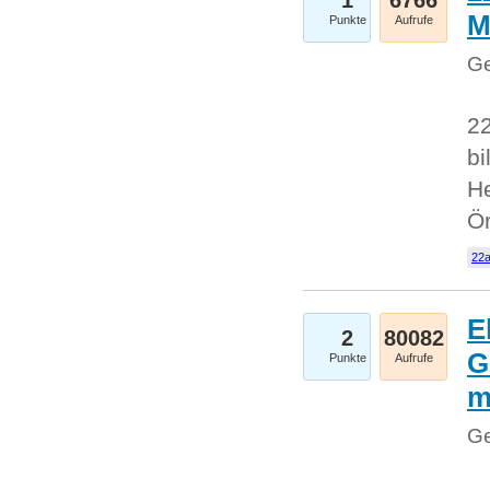
1
6766
M
Punkte
Aufrufe
Ge
22
bi
He
Ö
22a
E
2
80082
G
Punkte
Aufrufe
Ge