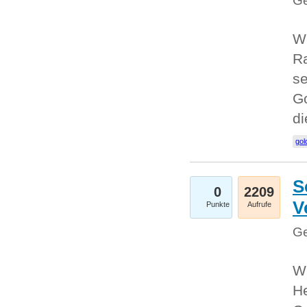
Ge
Wi
Ra
se
Go
d
gol
S
0
2209
V
Punkte
Aufrufe
Ge
Wi
He