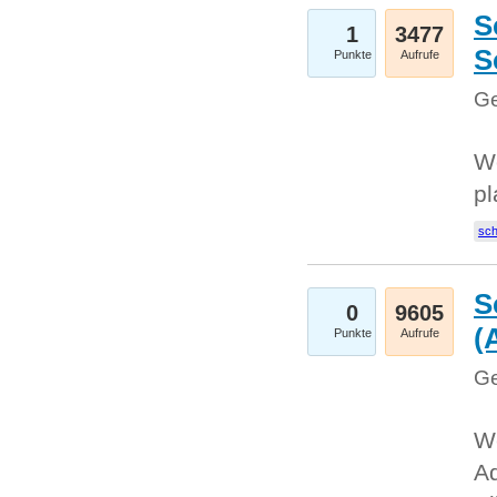
S
1
3477
S
Punkte
Aufrufe
Ge
Wo
pl
sc
S
0
9605
(
Punkte
Aufrufe
Ge
We
A