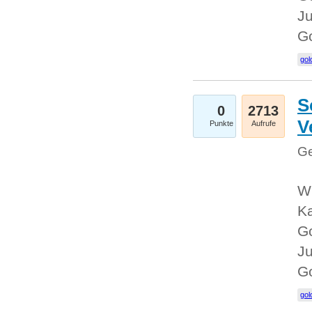
Ju
G
gol
S
0
2713
V
Punkte
Aufrufe
Ge
Wi
Ka
Go
Ju
G
gol