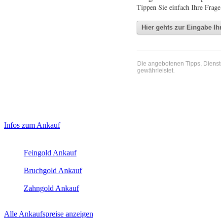
Tippen Sie einfach Ihre Frage
Die angebotenen Tipps, Dienste 
gewährleistet.
Haupt-
Laufendend aktualisierte Ankaufspreise...
Infos zum Ankauf
Sidebar
Aktuelle Preise Heute:
(Primary)
Feingold Ankauf
2026-08-08 - 05:35:15
-
23:50
Bruchgold Ankauf
2026-08-08 - 05:35:15
-
23:50
Zahngold Ankauf
2026-08-08 - 05:35:15
-
23:50
Alle Ankaufspreise anzeigen