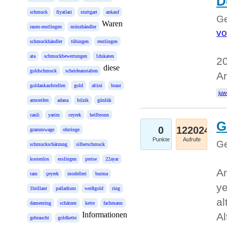
D
schmuck
fiyatlari
stuttgart
ankauf
Ge
Waren
raum-reutlingen
münzhändler
vo
schmuckhändler
tübingen
reutlingen
ata
schmuckbewertungen
1dukaten
20
diese
goldschmuck
scheideanstalten
An
goldankaufstellen
gold
altini
braut
juw
armreifen
adana
bilzik
günlük
canli
yarim
ceyrek
heilbronn
G
0
122024
grammwage
ohrringe
Punkte
Aufrufe
Ge
schmuckschätzung
silberschmuck
kostenlos
esslingen
preise
22ayar
An
tam
çeyrek
modelleri
burma
ye
1brillant
palladium
weißgold
ring
al
damenring
schätzen
kette
fachmann
Informationen
Al
gebraucht
goldkette