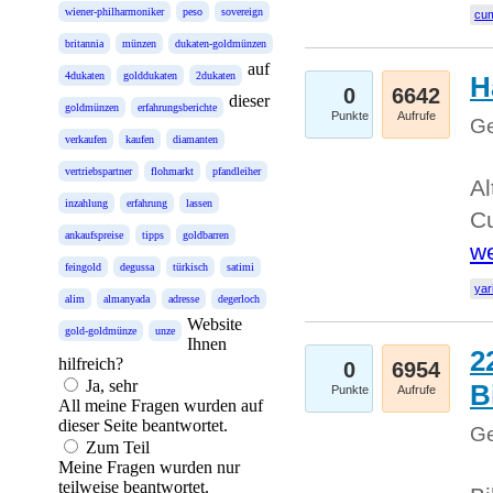
wiener-philharmoniker
peso
sovereign
cum
britannia
münzen
dukaten-goldmünzen
auf
4dukaten
golddukaten
2dukaten
H
0
6642
dieser
goldmünzen
erfahrungsberichte
Punkte
Aufrufe
Ge
verkaufen
kaufen
diamanten
vertriebspartner
flohmarkt
pfandleiher
Al
inzahlung
erfahrung
lassen
Cu
ankaufspreise
tipps
goldbarren
we
feingold
degussa
türkisch
satimi
yar
alim
almanyada
adresse
degerloch
Website
gold-goldmünze
unze
Ihnen
2
hilfreich?
0
6954
Ja, sehr
B
Punkte
Aufrufe
All meine Fragen wurden auf
dieser Seite beantwortet.
Ge
Zum Teil
Meine Fragen wurden nur
teilweise beantwortet.