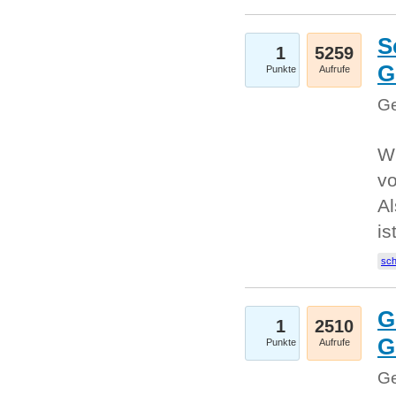
S
1
5259
G
Punkte
Aufrufe
Ge
W
v
Al
is
sc
G
1
2510
G
Punkte
Aufrufe
Ge