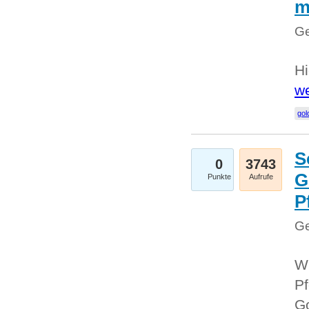
m
Ge
Hi
we
gol
S
0
3743
G
Punkte
Aufrufe
P
Ge
Wi
Pf
Go