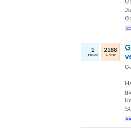
Go
Ju
G
sc
G
1
2188
v
Punkte
Aufrufe
Ge
H
ge
Ke
S
gr