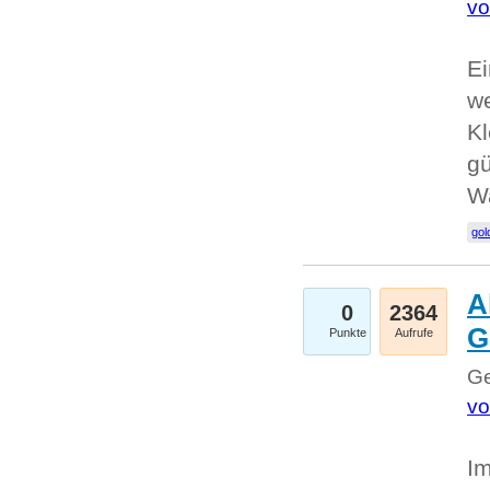
vo
Ei
we
Kl
gü
W
gol
A
0
2364
G
Punkte
Aufrufe
Ge
vo
Im