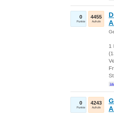
D
0
4455
A
Punkte
Aufrufe
Ge
1 
(
Ve
Fr
St
1du
G
0
4243
A
Punkte
Aufrufe