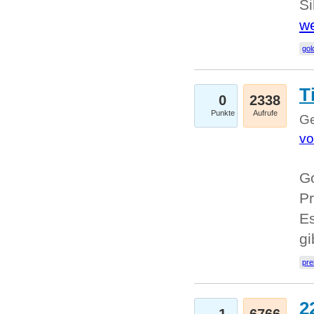
Si
we
go
T
0
2338
Punkte
Aufrufe
Ge
vo
Go
Pr
Es
g
pre
2