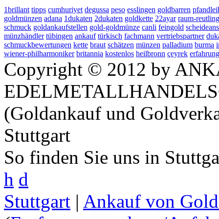
1brillant
tipps
cumhuriyet
degussa
peso
esslingen
goldbarren
pfandlei
goldmünzen
adana
1dukaten
2dukaten
goldkette
22ayar
raum-reutlin
schmuck
goldankaufstellen
gold-goldmünze
canli
feingold
scheideans
münzhändler
tübingen
ankauf
türkisch
fachmann
vertriebspartner
duk
schmuckbewertungen
kette
braut
schätzen
münzen
palladium
burma
wiener-philharmoniker
britannia
kostenlos
heilbronn
çeyrek
erfahrung
Copyright © 2012 by ANK
EDELMETALLHANDELS
(Goldankauf und Goldverka
Stuttgart
So finden Sie uns in Stuttg
h
d
Stuttgart
|
Ankauf von Gold 