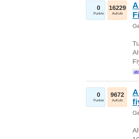
A
0
16229
Fi
Punkte
Aufrufe
Ge
Tu
Al
Fi
alti
A
0
9672
f
Punkte
Aufrufe
Ge
Al