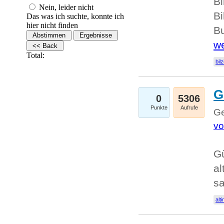
Bi
Nein, leider nicht
Bi
Das was ich suchte, konnte ich
hier nicht finden
Bu
we
Total:
bilz
G
0
5306
Punkte
Aufrufe
Ge
vo
Gü
al
sa
alti