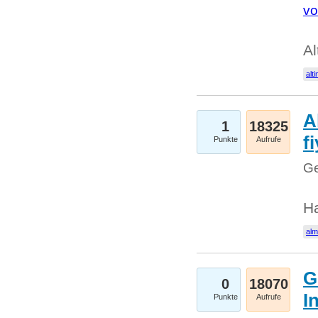
vo
Al
alti
A
1
18325
fi
Punkte
Aufrufe
Ge
H
al
G
0
18070
I
Punkte
Aufrufe