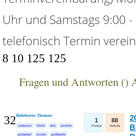
Uhr und Samstags 9:00 - 1
telefonisch Termin verei
8
10
125
125
Fragen und Antworten (
) 
ANKA Edelmetallhandelsgesellschaft mbH
Beliebteste Themen:
2
32
1
88
B
cumhuriyet
bilezik
altin
juweliere
Punkte
Aufrufe
goldankauf
juwelier
goldhändler