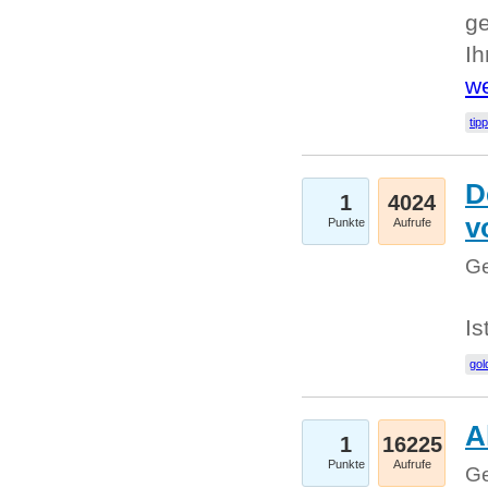
ge
I
we
tip
D
1
4024
v
Punkte
Aufrufe
Ge
Is
gol
A
1
16225
Punkte
Aufrufe
Ge