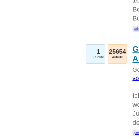
10
Be
Bu
alti
G
1
25654
A
Punkte
Aufrufe
Ge
vo
Ic
w
Ju
d
juw