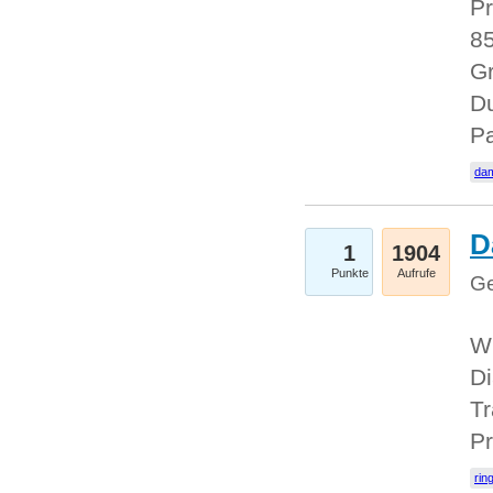
Pr
85
Gr
Du
Pa
dam
D
1
1904
Punkte
Aufrufe
Ge
W
Di
Tr
Pr
rin