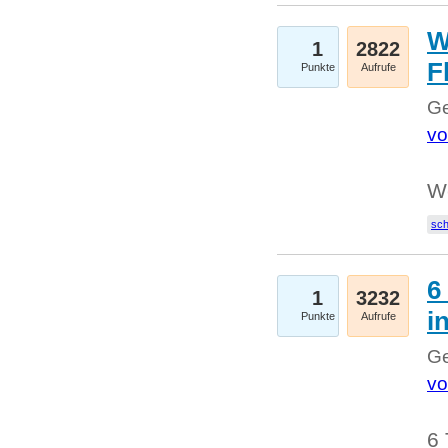
W
1
2822
F
Punkte
Aufrufe
Ge
vo
W
sc
6
1
3232
i
Punkte
Aufrufe
Ge
vo
6 