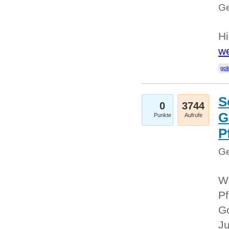
Ge
Hi
we
gol
S
0
3744
G
Punkte
Aufrufe
P
Ge
Wi
Pf
Go
Ju