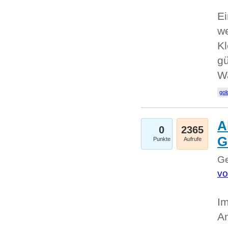
Ei
we
Kl
gü
W
gol
A
0
2365
G
Punkte
Aufrufe
Ge
vo
Im
An