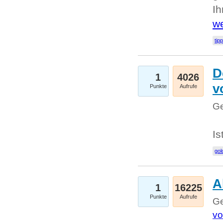
I
we
tip
D
1
4026
v
Punkte
Aufrufe
Ge
Is
gol
A
1
16225
Punkte
Aufrufe
Ge
vo