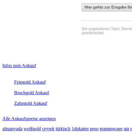
Die angebotenen Tipps, Dienste 
gewährleistet.
Haupt-
Laufendend aktualisierte Ankaufspreise...
Infos zum Ankauf
Sidebar
Aktuelle Preise Heute:
(Primary)
Feingold Ankauf
2026-08-08 - 16:10:16
-
23:50
Bruchgold Ankauf
2026-08-08 - 16:10:16
-
23:50
Zahngold Ankauf
2026-08-08 - 16:10:16
-
23:50
Alle Ankaufspreise anzeigen
almanyada
weißgold
çeyrek
türkisch
1dukaten
peso
grammwage
ata