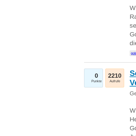
Wi
Ra
se
Go
d
gol
S
0
2210
V
Punkte
Aufrufe
Ge
Wi
He
Go