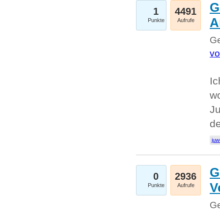
G
1
4491
A
Punkte
Aufrufe
Ge
vo
Ic
w
Ju
d
juw
G
0
2936
V
Punkte
Aufrufe
Ge