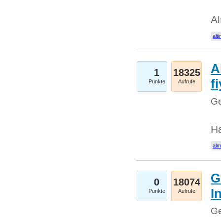
Al
alti
A
1
18325
fi
Punkte
Aufrufe
Ge
H
al
G
0
18074
I
Punkte
Aufrufe
Ge