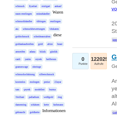
Ge
schmuck
fiyatlari
stuttgart
ankauf
vo
Waren
raum-reutlingen
münzhändler
schmuckhändler
tübingen
reutlingen
20
ata
schmuckbewertungen
1dukaten
St
diese
goldschmuck
scheideanstalten
juw
goldankaufstellen
gold
altini
braut
armreifen
adana
bilzik
günlük
G
0
122025
canli
yarim
ceyrek
heilbronn
Punkte
Aufrufe
Ge
grammwage
ohrringe
schmuckschätzung
silberschmuck
An
kostenlos
esslingen
preise
22ayar
ye
tam
çeyrek
modelleri
burma
al
1brillant
palladium
weißgold
ring
Al
damenring
schätzen
kette
fachmann
Informationen
gebraucht
goldkette
cum