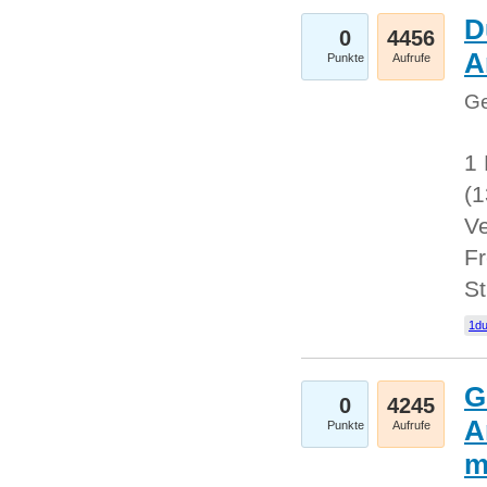
D
0
4456
A
Punkte
Aufrufe
Ge
1 
(
Ve
Fr
St
1du
G
0
4245
A
Punkte
Aufrufe
m