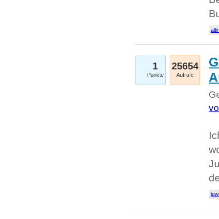
Bu
alti
G
1
25654
A
Punkte
Aufrufe
Ge
vo
Ic
w
Ju
d
juw