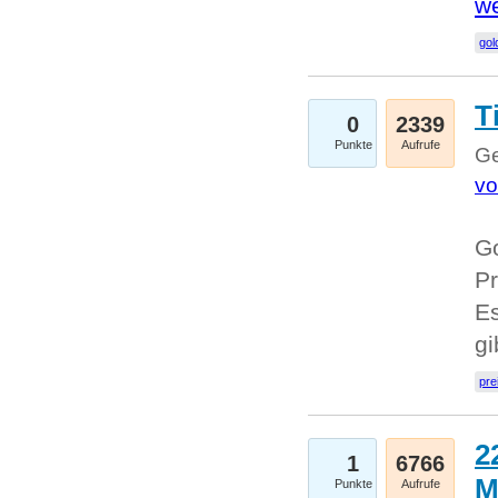
we
go
T
0
2339
Punkte
Aufrufe
Ge
vo
Go
Pr
Es
g
pre
2
1
6766
M
Punkte
Aufrufe