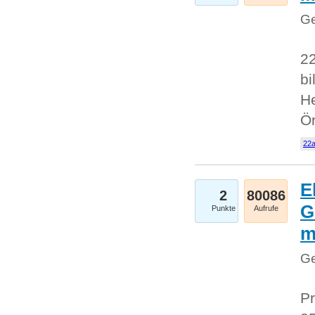
Ge
22
bi
He
Ö
22a
E
2
80086
G
Punkte
Aufrufe
Ge
Pr