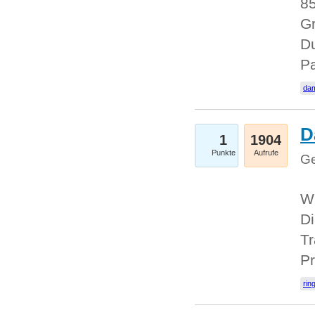
85
Gr
Du
Pa
dam
D
1
1904
Punkte
Aufrufe
Ge
W
Di
Tr
Pr
rin