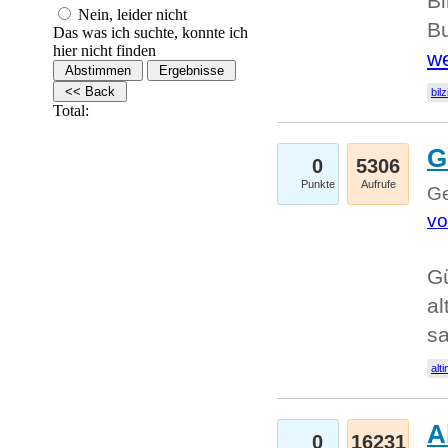
Bi
Nein, leider nicht
Bu
Das was ich suchte, konnte ich
hier nicht finden
we
bilz
Total:
G
0
5306
Punkte
Aufrufe
Ge
vo
Gü
al
sa
alti
A
0
16231