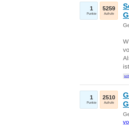
S
1
5259
G
Punkte
Aufrufe
Ge
W
v
Al
is
sc
G
1
2510
G
Punkte
Aufrufe
Ge
vo