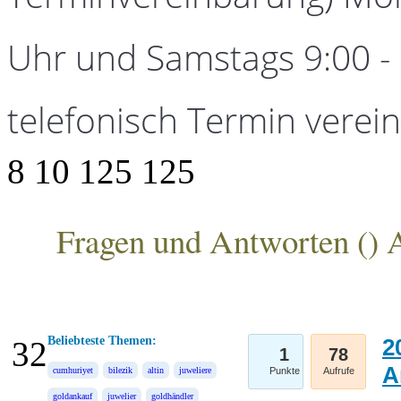
Uhr und Samstags 9:00 - 1
telefonisch Termin verei
8
10
125
125
Fragen und Antworten (
) 
ANKA Edelmetallhandelsgesellschaft mbH
Beliebteste Themen:
2
32
1
78
A
cumhuriyet
bilezik
altin
juweliere
Punkte
Aufrufe
goldankauf
juwelier
goldhändler