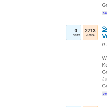
G
gol
S
0
2713
V
Punkte
Aufrufe
Ge
Wi
Ka
Go
Ju
G
gol