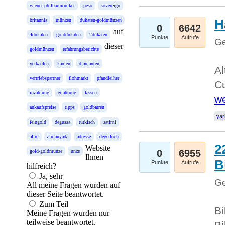
wiener-philharmoniker
peso
sovereign
H
britannia
münzen
dukaten-goldmünzen
0
6642
auf
4dukaten
golddukaten
2dukaten
Punkte
Aufrufe
Ge
dieser
goldmünzen
erfahrungsberichte
verkaufen
kaufen
diamanten
Al
vertriebspartner
flohmarkt
pfandleiher
Cu
inzahlung
erfahrung
lassen
we
ankaufspreise
tipps
goldbarren
yar
feingold
degussa
türkisch
satimi
alim
almanyada
adresse
degerloch
2
Website
0
6955
gold-goldmünze
unze
Ihnen
B
Punkte
Aufrufe
hilfreich?
Ja, sehr
Ge
All meine Fragen wurden auf
dieser Seite beantwortet.
Zum Teil
Bi
Meine Fragen wurden nur
teilweise beantwortet.