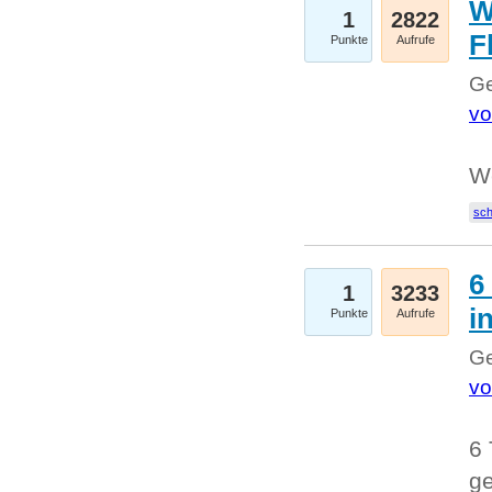
W
1
2822
F
Punkte
Aufrufe
Ge
vo
W
sc
6
1
3233
i
Punkte
Aufrufe
Ge
vo
6 
ge