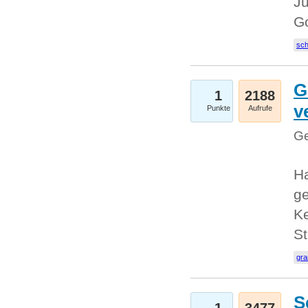
Ju
G
sc
G
1
2188
v
Punkte
Aufrufe
Ge
H
ge
Ke
S
gr
S