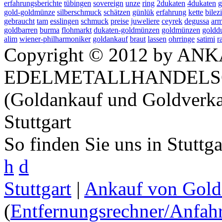
erfahrungsberichte
tübingen
sovereign
unze
ring
2dukaten
4dukaten
g
gold-goldmünze
silberschmuck
schätzen
günlük
erfahrung
kette
bilez
gebraucht
tam
esslingen
schmuck
preise
juweliere
ceyrek
degussa
arm
goldbarren
burma
flohmarkt
dukaten-goldmünzen
goldmünzen
goldd
alim
wiener-philharmoniker
goldankauf
braut
lassen
ohrringe
satimi
r
Copyright © 2012 by ANK
EDELMETALLHANDELS
(Goldankauf und Goldverka
Stuttgart
So finden Sie uns in Stuttg
h
d
Stuttgart
|
Ankauf von Gold 
(
Entfernungsrechner/Anfahr