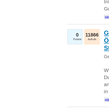
In
G
wie
G
0
11866
Ö
Punkte
Aufrufe
S
Ge
Wi
Du
an
i
gol