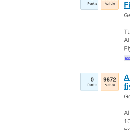
Fi
Punkte
Aufrufe
Ge
Tu
Al
Fi
alti
A
0
9672
f
Punkte
Aufrufe
Ge
Al
10
Be