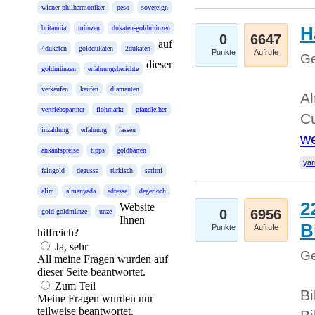
wiener-philharmoniker
peso
sovereign
H
britannia
münzen
dukaten-goldmünzen
0
6647
auf
4dukaten
golddukaten
2dukaten
Punkte
Aufrufe
Ge
dieser
goldmünzen
erfahrungsberichte
verkaufen
kaufen
diamanten
Al
vertriebspartner
flohmarkt
pfandleiher
Cu
inzahlung
erfahrung
lassen
we
ankaufspreise
tipps
goldbarren
yar
feingold
degussa
türkisch
satimi
alim
almanyada
adresse
degerloch
2
Website
0
6956
gold-goldmünze
unze
Ihnen
B
Punkte
Aufrufe
hilfreich?
Ja, sehr
Ge
All meine Fragen wurden auf
dieser Seite beantwortet.
Zum Teil
Bi
Meine Fragen wurden nur
teilweise beantwortet.