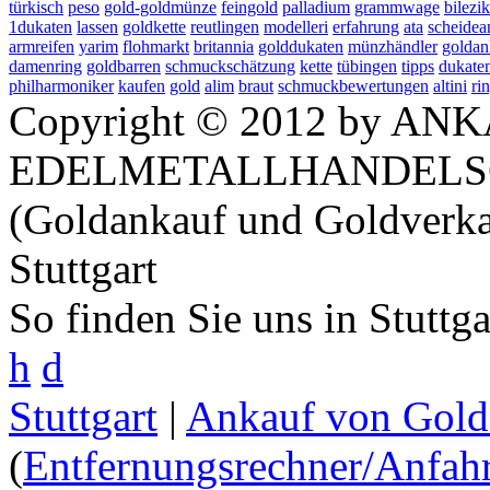
türkisch
peso
gold-goldmünze
feingold
palladium
grammwage
bilezik
1dukaten
lassen
goldkette
reutlingen
modelleri
erfahrung
ata
scheidea
armreifen
yarim
flohmarkt
britannia
golddukaten
münzhändler
goldan
damenring
goldbarren
schmuckschätzung
kette
tübingen
tipps
dukate
philharmoniker
kaufen
gold
alim
braut
schmuckbewertungen
altini
ri
Copyright © 2012 by ANK
EDELMETALLHANDELS
(Goldankauf und Goldverka
Stuttgart
So finden Sie uns in Stuttg
h
d
Stuttgart
|
Ankauf von Gold 
(
Entfernungsrechner/Anfahr