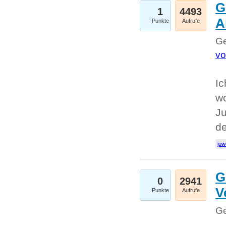
G
1
4493
A
Punkte
Aufrufe
Ge
vo
Ic
w
Ju
d
juw
G
0
2941
V
Punkte
Aufrufe
Ge