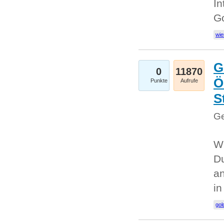
In
G
wie
G
0
11870
Ö
Punkte
Aufrufe
S
Ge
Wi
Du
an
i
gol