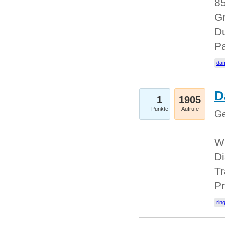
85
Gr
Du
Pa
dam
D
1
1905
Punkte
Aufrufe
Ge
W
Di
Tr
Pr
rin