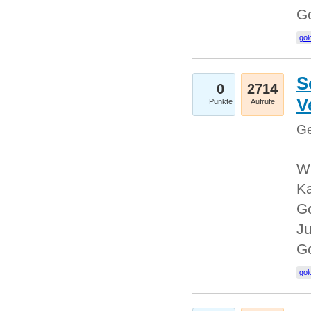
G
gol
S
0
2714
V
Punkte
Aufrufe
Ge
Wi
Ka
Go
Ju
G
gol