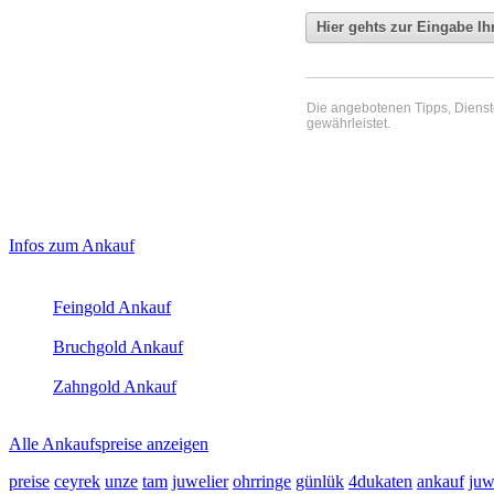
Die angebotenen Tipps, Dienste 
gewährleistet.
Haupt-
Laufendend aktualisierte Ankaufspreise...
Infos zum Ankauf
Sidebar
Aktuelle Preise Heute:
(Primary)
Feingold Ankauf
2026-08-09 - 17:47:22
-
23:50
Bruchgold Ankauf
2026-08-09 - 17:47:22
-
23:50
Zahngold Ankauf
2026-08-09 - 17:47:22
-
23:50
Alle Ankaufspreise anzeigen
preise
ceyrek
unze
tam
juwelier
ohrringe
günlük
4dukaten
ankauf
juw