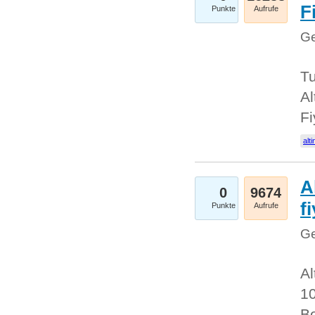
Fi
Punkte
Aufrufe
Ge
Tu
Al
Fi
alti
A
0
9674
f
Punkte
Aufrufe
Ge
Al
10
Be