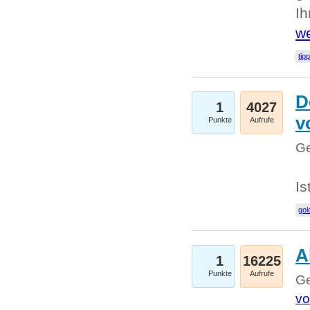
I
we
tip
D
1
4027
v
Punkte
Aufrufe
Ge
Is
gol
A
1
16225
Punkte
Aufrufe
Ge
vo