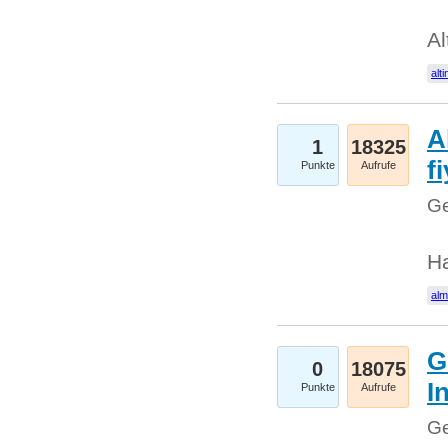
Al
alti
A
1
18325
fi
Punkte
Aufrufe
Ge
H
al
G
0
18075
I
Punkte
Aufrufe
Ge