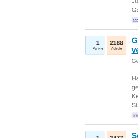
Ju
G
sc
G
1
2188
v
Punkte
Aufrufe
Ge
H
ge
Ke
S
gr
S