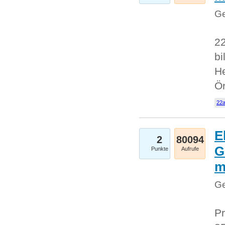
Ge
22
bi
He
Ö
22a
E
2
80094
G
Punkte
Aufrufe
Ge
Pr