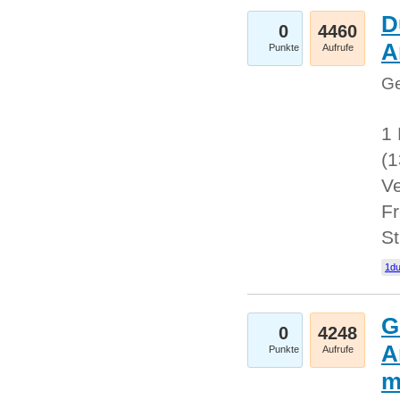
D
0
4460
A
Punkte
Aufrufe
Ge
1 
(
Ve
Fr
St
1du
G
0
4248
A
Punkte
Aufrufe
m