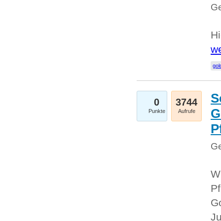
Ge
Hi
we
gol
S
0
3744
G
Punkte
Aufrufe
P
Ge
Wi
Pf
Go
Ju