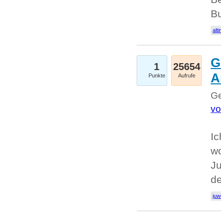
Bu
alti
G
1
25654
A
Punkte
Aufrufe
Ge
vo
Ic
w
Ju
d
juw