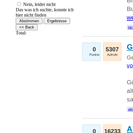
Bi
Nein, leider nicht
Bu
Das was ich suchte, konnte ich
hier nicht finden
we
bilz
Total:
G
0
5307
Punkte
Aufrufe
Ge
vo
Gü
al
sa
alti
A
0
16233