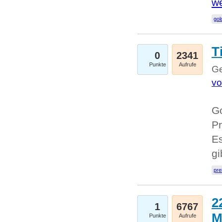
we
go
T
0
2341
Punkte
Aufrufe
Ge
vo
Go
Pr
Es
g
pre
2
1
6767
M
Punkte
Aufrufe