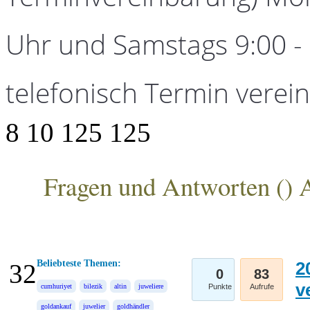
Uhr und Samstags 9:00 - 1
telefonisch Termin verei
8
10
125
125
Fragen und Antworten (
) 
ANKA Edelmetallhandelsgesellschaft mbH
Beliebteste Themen:
2
32
0
83
v
cumhuriyet
bilezik
altin
juweliere
Punkte
Aufrufe
goldankauf
juwelier
goldhändler