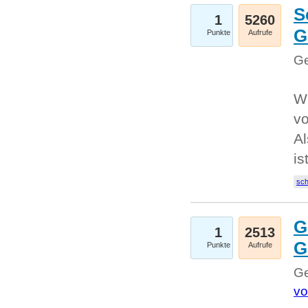
S
1
5260
G
Punkte
Aufrufe
Ge
W
v
Al
is
sc
G
1
2513
G
Punkte
Aufrufe
Ge
vo