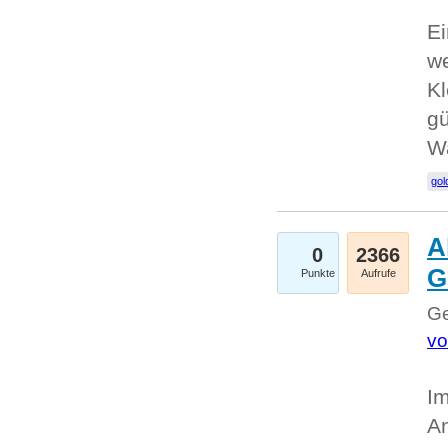
Ei
we
Kl
gü
W
gol
A
0
2366
G
Punkte
Aufrufe
Ge
vo
Im
An