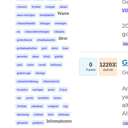
Ge
schmuck
fiyatlari
stuttgart
ankauf
vo
Waren
raum-reutlingen
münzhändler
schmuckhändler
tübingen
reutlingen
20
ata
schmuckbewertungen
1dukaten
g
diese
goldschmuck
scheideanstalten
juw
goldankaufstellen
gold
altini
braut
armreifen
adana
bilzik
günlük
G
0
122033
canli
yarim
ceyrek
heilbronn
Punkte
Aufrufe
Ge
grammwage
ohrringe
schmuckschätzung
silberschmuck
An
kostenlos
esslingen
preise
22ayar
ye
tam
çeyrek
modelleri
burma
al
1brillant
palladium
weißgold
ring
Al
damenring
schätzen
kette
fachmann
Informationen
gebraucht
goldkette
cum