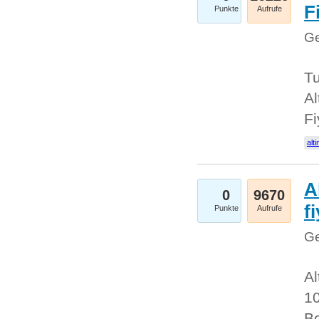
Fi
Punkte
Aufrufe
Ge
Tu
Al
Fi
alti
A
0
9670
f
Punkte
Aufrufe
Ge
Al
10
Be