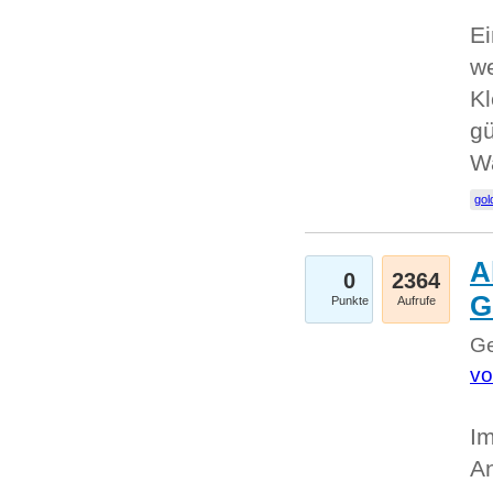
Ei
we
Kl
gü
W
gol
A
0
2364
G
Punkte
Aufrufe
Ge
vo
Im
An