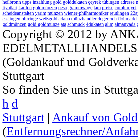
heilbronn
tipps
inzahlung
gold
golddukaten
çeyrek
tübingen
adresse
m
fiyatlari
kaufen
goldmünzen
peso
grammwage
tam
preise
cumhuriyet
scheideanstalten
yarim
münzen
wiener-philharmoniker
reutlingen
22a
esslingen
ohrringe
weißgold
adana
münzhändler
degerloch
flohmarkt
goldmünzen
gold-goldmünze
ata
schmuck
4dukaten
alim
almanyada
Copyright © 2012 by ANK
EDELMETALLHANDELS
(Goldankauf und Goldverka
Stuttgart
So finden Sie uns in Stuttg
h
d
Stuttgart
|
Ankauf von Gold 
(
Entfernungsrechner/Anfahr