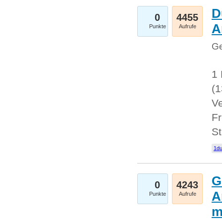
D
0
4455
A
Punkte
Aufrufe
Ge
1 
(
Ve
Fr
St
1du
G
0
4243
A
Punkte
Aufrufe
m