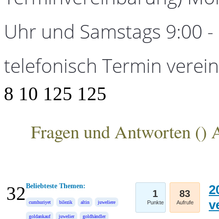
Uhr und Samstags 9:00 - 1
telefonisch Termin verei
8
10
125
125
Fragen und Antworten (
) 
ANKA Edelmetallhandelsgesellschaft mbH
Beliebteste Themen:
2
32
1
83
v
cumhuriyet
bilezik
altin
juweliere
Punkte
Aufrufe
goldankauf
juwelier
goldhändler