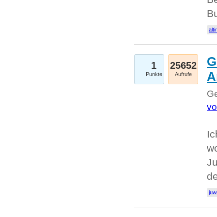
Bu
alti
G
1
25652
A
Punkte
Aufrufe
Ge
vo
Ic
w
Ju
d
juw