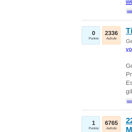
we
go
T
0
2336
Punkte
Aufrufe
Ge
vo
Go
Pr
Es
g
pre
2
1
6765
M
Punkte
Aufrufe