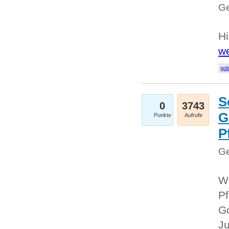
Ge
Hi
we
gol
S
0
3743
G
Punkte
Aufrufe
P
Ge
Wi
Pf
Go
Ju