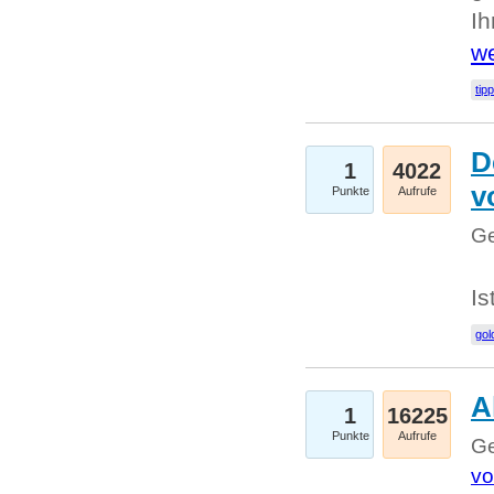
I
we
tip
D
1
4022
v
Punkte
Aufrufe
Ge
Is
gol
A
1
16225
Punkte
Aufrufe
Ge
vo