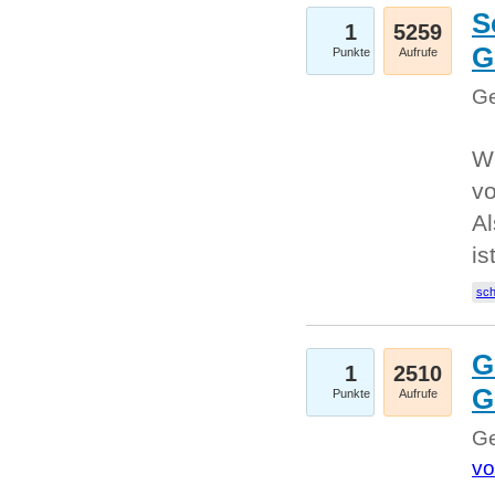
S
1
5259
G
Punkte
Aufrufe
Ge
W
v
Al
is
sc
G
1
2510
G
Punkte
Aufrufe
Ge
vo