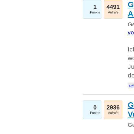
G
1
4491
A
Punkte
Aufrufe
Ge
vo
Ic
w
Ju
d
juw
G
0
2936
V
Punkte
Aufrufe
Ge