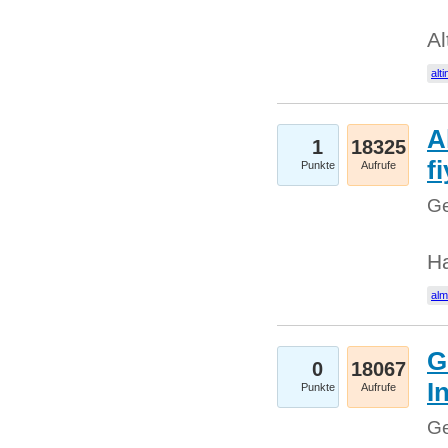
Al
alti
A
1
18325
fi
Punkte
Aufrufe
Ge
H
al
G
0
18067
I
Punkte
Aufrufe
Ge