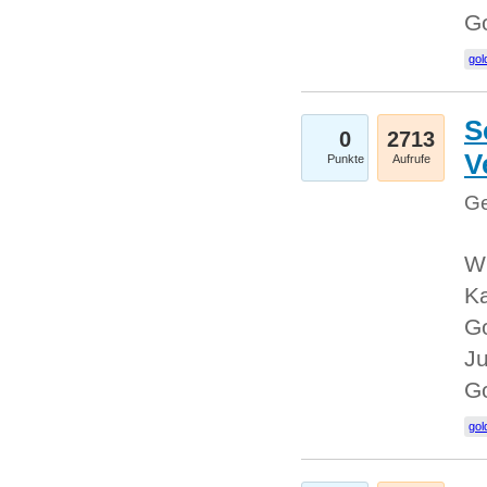
G
gol
S
0
2713
V
Punkte
Aufrufe
Ge
Wi
Ka
Go
Ju
G
gol