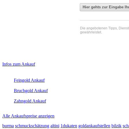
Die angebotenen Tipps, Dienste 
gewährleistet.
Haupt-
Laufendend aktualisierte Ankaufspreise...
Infos zum Ankauf
Sidebar
Aktuelle Preise Heute:
(Primary)
Feingold Ankauf
2026-08-07 - 13:16:37
-
12:50
Bruchgold Ankauf
2026-08-07 - 13:16:37
-
12:50
Zahngold Ankauf
2026-08-07 - 13:16:37
-
12:50
Alle Ankaufspreise anzeigen
burma
schmuckschätzung
altini
1dukaten
goldankaufstellen
bilzik
sch