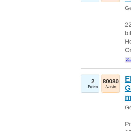
Ge
22
bi
He
Ö
22a
E
2
80080
G
Punkte
Aufrufe
Ge
Pr