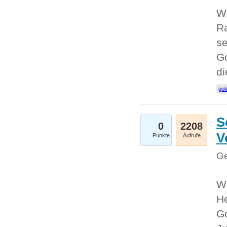
Wi
Ra
se
Go
d
gol
S
0
2208
V
Punkte
Aufrufe
Ge
Wi
He
Go