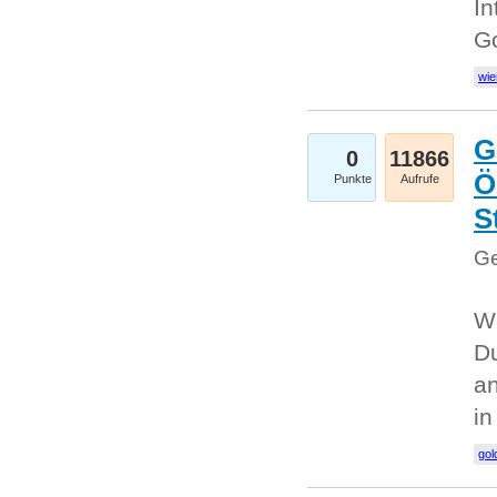
In
G
wie
G
0
11866
Ö
Punkte
Aufrufe
S
Ge
Wi
Du
an
i
gol