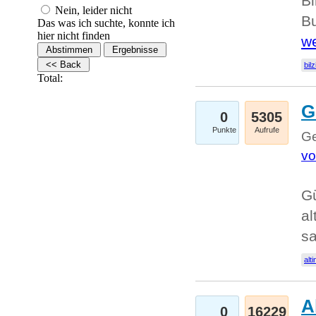
Bi
Nein, leider nicht
Bu
Das was ich suchte, konnte ich
hier nicht finden
we
bilz
Total:
G
0
5305
Punkte
Aufrufe
Ge
vo
Gü
al
sa
alti
A
0
16229