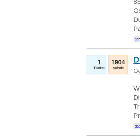
85
Gr
Du
Pa
dam
D
1
1904
Punkte
Aufrufe
Ge
W
Di
Tr
Pr
rin