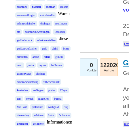
Ge
schmuck
fiyatlari
stuttgart
ankauf
vo
Waren
raum-reutlingen
münzhändler
schmuckhändler
tübingen
reutlingen
20
ata
schmuckbewertungen
1dukaten
D
diese
goldschmuck
scheideanstalten
juw
goldankaufstellen
gold
altini
braut
armreifen
adana
bilzik
günlük
G
0
122020
canli
yarim
ceyrek
heilbronn
Punkte
Aufrufe
Ge
grammwage
ohrringe
schmuckschätzung
silberschmuck
An
kostenlos
esslingen
preise
22ayar
ye
tam
çeyrek
modelleri
burma
al
1brillant
palladium
weißgold
ring
Al
damenring
schätzen
kette
fachmann
Informationen
gebraucht
goldkette
cum