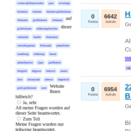
wiener-philharmoniker
peso
sovereign
H
britannia
münzen
dukaten-goldmünzen
0
6642
auf
4dukaten
golddukaten
2dukaten
Punkte
Aufrufe
Ge
dieser
goldmünzen
erfahrungsberichte
verkaufen
kaufen
diamanten
Al
vertriebspartner
flohmarkt
pfandleiher
Cu
inzahlung
erfahrung
lassen
we
ankaufspreise
tipps
goldbarren
yar
feingold
degussa
türkisch
satimi
alim
almanyada
adresse
degerloch
2
Website
0
6954
gold-goldmünze
unze
Ihnen
B
Punkte
Aufrufe
hilfreich?
Ja, sehr
Ge
All meine Fragen wurden auf
dieser Seite beantwortet.
Zum Teil
Bi
Meine Fragen wurden nur
teilweise beantwortet.