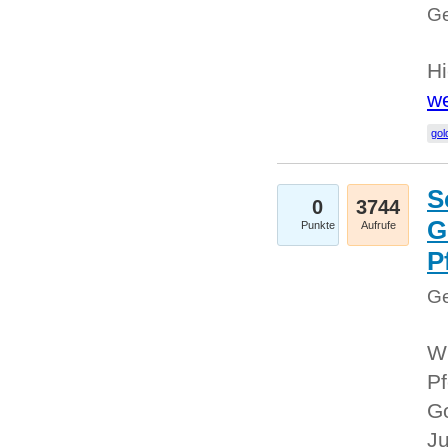
Ge
Hi
we
gol
S
0
3744
G
Punkte
Aufrufe
P
Ge
Wi
Pf
Go
Ju