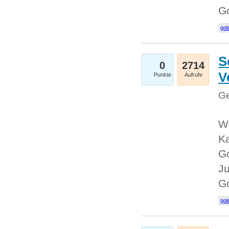
G
gol
S
0
2714
V
Punkte
Aufrufe
Ge
Wi
Ka
Go
Ju
G
gol