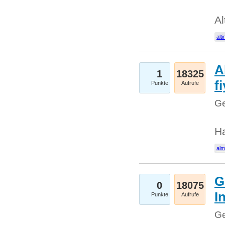
Al
alti
A
1
18325
fi
Punkte
Aufrufe
Ge
H
al
G
0
18075
I
Punkte
Aufrufe
Ge