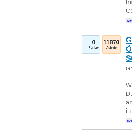
In
G
wie
G
0
11870
Ö
Punkte
Aufrufe
S
Ge
Wi
Du
an
i
gol