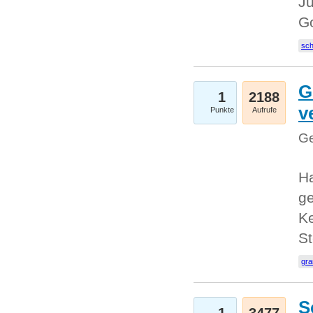
Ju
G
sc
G
1
2188
v
Punkte
Aufrufe
Ge
H
ge
Ke
S
gr
S