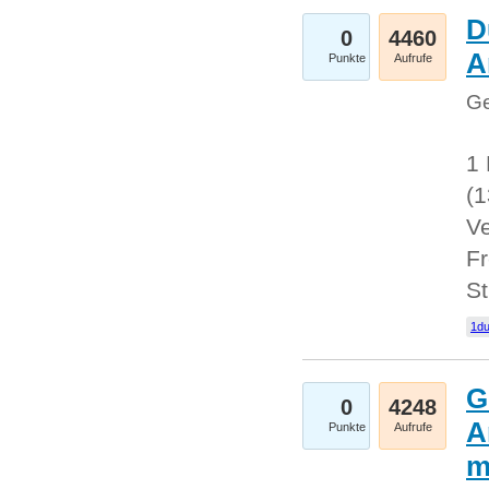
D
0
4460
A
Punkte
Aufrufe
Ge
1 
(
Ve
Fr
St
1du
G
0
4248
A
Punkte
Aufrufe
m