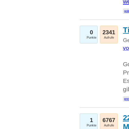
we
go
T
0
2341
Punkte
Aufrufe
Ge
vo
Go
Pr
Es
g
pre
2
1
6767
M
Punkte
Aufrufe