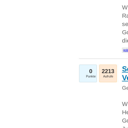
Wi
Ra
se
Go
d
gol
S
0
2213
V
Punkte
Aufrufe
Ge
Wi
He
Go