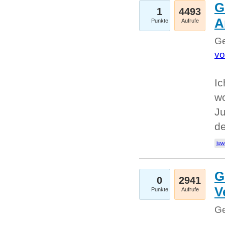
G
1
4493
A
Punkte
Aufrufe
Ge
vo
Ic
w
Ju
d
juw
G
0
2941
V
Punkte
Aufrufe
Ge