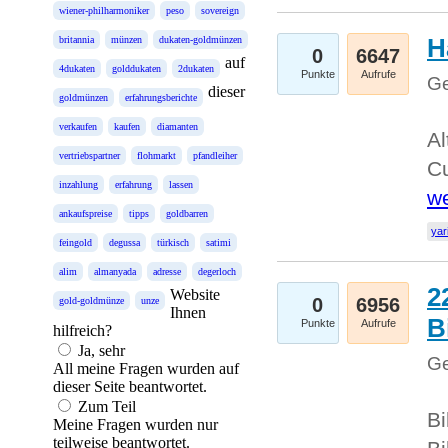
wiener-philharmoniker
peso
sovereign
H
britannia
münzen
dukaten-goldmünzen
0
6647
auf
4dukaten
golddukaten
2dukaten
Punkte
Aufrufe
Ge
dieser
goldmünzen
erfahrungsberichte
verkaufen
kaufen
diamanten
Al
vertriebspartner
flohmarkt
pfandleiher
Cu
inzahlung
erfahrung
lassen
we
ankaufspreise
tipps
goldbarren
yar
feingold
degussa
türkisch
satimi
alim
almanyada
adresse
degerloch
2
Website
0
6956
gold-goldmünze
unze
Ihnen
B
Punkte
Aufrufe
hilfreich?
Ja, sehr
Ge
All meine Fragen wurden auf
dieser Seite beantwortet.
Zum Teil
Bi
Meine Fragen wurden nur
teilweise beantwortet.