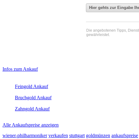
Die angebotenen Tipps, Dienste 
gewährleistet.
Haupt-
Laufendend aktualisierte Ankaufspreise...
Infos zum Ankauf
Sidebar
Aktuelle Preise Heute:
(Primary)
Feingold Ankauf
2026-08-09 - 17:23:41
-
23:50
Bruchgold Ankauf
2026-08-09 - 17:23:41
-
23:50
Zahngold Ankauf
2026-08-09 - 17:23:41
-
23:50
Alle Ankaufspreise anzeigen
wiener-philharmoniker
verkaufen
stuttgart
goldmünzen
ankaufspreise