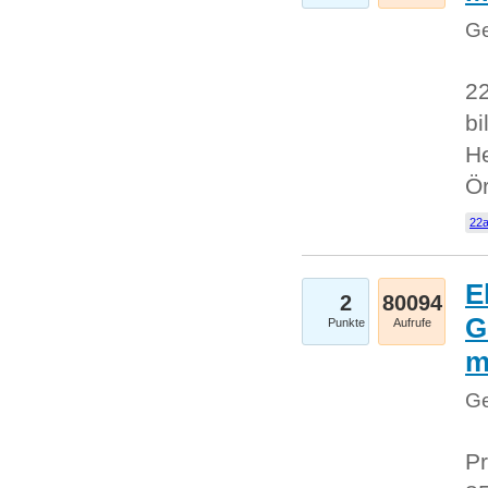
Ge
22
bi
He
Ö
22a
E
2
80094
G
Punkte
Aufrufe
Ge
Pr