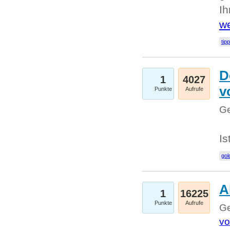
I
we
tip
D
1
4027
v
Punkte
Aufrufe
Ge
Is
gol
A
1
16225
Punkte
Aufrufe
Ge
vo