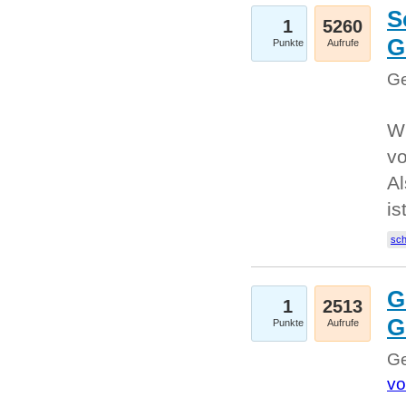
S
1
5260
G
Punkte
Aufrufe
Ge
W
v
Al
is
sc
G
1
2513
G
Punkte
Aufrufe
Ge
vo