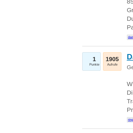
85
Gr
Du
Pa
dam
D
1
1905
Punkte
Aufrufe
Ge
W
Di
Tr
Pr
rin