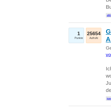
Bu
alti
G
1
25654
A
Punkte
Aufrufe
Ge
vo
Ic
w
Ju
d
juw