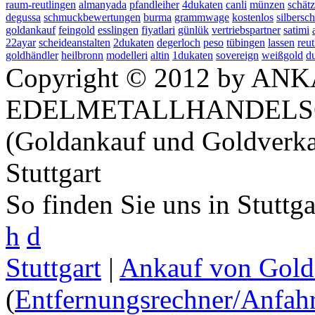
raum-reutlingen
almanyada
pfandleiher
4dukaten
canli
münzen
schät
degussa
schmuckbewertungen
burma
grammwage
kostenlos
silbers
goldankauf
feingold
esslingen
fiyatlari
günlük
vertriebspartner
satimi
22ayar
scheideanstalten
2dukaten
degerloch
peso
tübingen
lassen
reu
goldhändler
heilbronn
modelleri
altin
1dukaten
sovereign
weißgold
d
Copyright © 2012 by ANK
EDELMETALLHANDELS
(Goldankauf und Goldverka
Stuttgart
So finden Sie uns in Stuttg
h
d
Stuttgart
|
Ankauf von Gold 
(
Entfernungsrechner/Anfahr