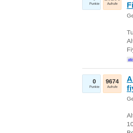
Fi
Punkte
Aufrufe
Ge
Tu
Al
Fi
alti
A
0
9674
f
Punkte
Aufrufe
Ge
Al
10
Be