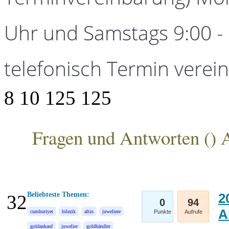
Uhr und Samstags 9:00 - 1
telefonisch Termin verei
8
10
125
125
Fragen und Antworten (
) 
ANKA Edelmetallhandelsgesellschaft mbH
Beliebteste Themen:
2
32
0
94
A
cumhuriyet
bilezik
altin
juweliere
Punkte
Aufrufe
goldankauf
juwelier
goldhändler