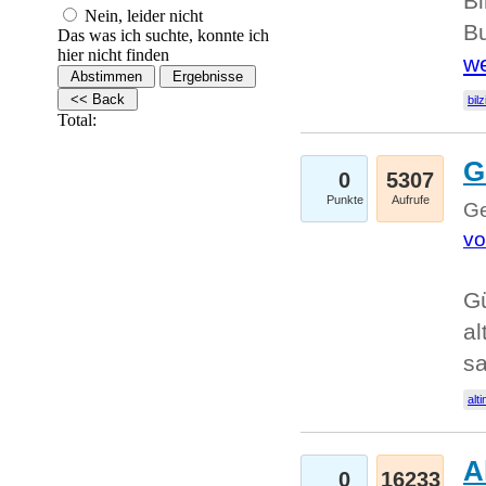
Bi
Nein, leider nicht
Bu
Das was ich suchte, konnte ich
hier nicht finden
we
bilz
Total:
G
0
5307
Punkte
Aufrufe
Ge
vo
Gü
al
sa
alti
A
0
16233