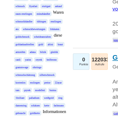
Ge
schmuck
fiyatlari
stuttgart
ankauf
vo
Waren
raum-reutlingen
münzhändler
schmuckhändler
tübingen
reutlingen
20
ata
schmuckbewertungen
1dukaten
g
diese
goldschmuck
scheideanstalten
juw
goldankaufstellen
gold
altini
braut
armreifen
adana
bilzik
günlük
G
0
122033
canli
yarim
ceyrek
heilbronn
Punkte
Aufrufe
Ge
grammwage
ohrringe
schmuckschätzung
silberschmuck
An
kostenlos
esslingen
preise
22ayar
ye
tam
çeyrek
modelleri
burma
al
1brillant
palladium
weißgold
ring
Al
damenring
schätzen
kette
fachmann
Informationen
gebraucht
goldkette
cum