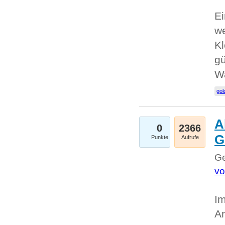
Ei
we
Kl
gü
W
gol
A
0
2366
G
Punkte
Aufrufe
Ge
vo
Im
An