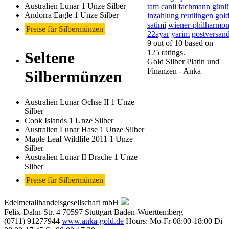
Australien Lunar 1 Unze Silber
tam
canli
fachmann
günl
Andorra Eagle 1 Unze Silber
inzahlung
reutlingen
gol
satimi
wiener-philharmon
Preise für Silbermünzen
22ayar
yarim
postversan
9
out of
10
based on
125
ratings.
Seltene
Gold Silber Platin und
Finanzen - Anka
Silbermünzen
Australien Lunar Ochse II 1 Unze
Silber
Cook Islands 1 Unze Silber
Australien Lunar Hase 1 Unze Silber
Maple Leaf Wildlife 2011 1 Unze
Silber
Australien Lunar II Drache 1 Unze
Silber
Preise für Silbermünzen
Edelmetallhandelsgesellschaft mbH
Felix-Dahn-Str. 4
70597
Stuttgart
Baden-Wuerttemberg
(0711) 91277944
www.anka-gold.de
Hours:
Mo-Fr 08:00-18:00
Di