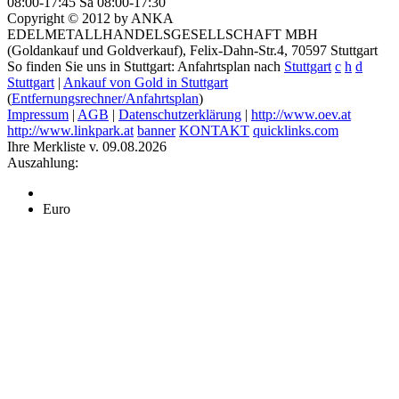
08:00-17:45
Sa 08:00-17:30
Copyright © 2012 by ANKA
EDELMETALLHANDELSGESELLSCHAFT MBH
(Goldankauf und Goldverkauf), Felix-Dahn-Str.4, 70597 Stuttgart
So finden Sie uns in Stuttgart: Anfahrtsplan nach
Stuttgart
c
h
d
Stuttgart
|
Ankauf von Gold in Stuttgart
(
Entfernungsrechner/Anfahrtsplan
)
Impressum
|
AGB
|
Datenschutzerklärung
|
http://www.oev.at
http://www.linkpark.at
banner
KONTAKT
quicklinks.com
Ihre Merkliste v. 09.08.2026
Auszahlung:
Euro