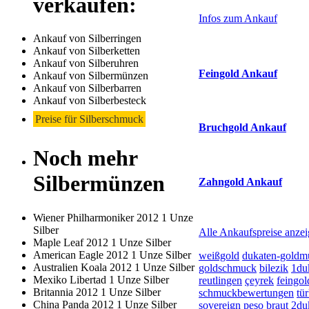
verkaufen:
Sidebar
Infos zum Ankauf
(Primary)
Ankauf von Silberringen
Aktuelle Preise Heu
Ankauf von Silberketten
Ankauf von Silberuhren
Feingold Ankauf
Ankauf von Silbermünzen
Ankauf von Silberbarren
2026-08-09 - 15:27:51
-
Ankauf von Silberbesteck
Preise für Silberschmuck
Bruchgold Ankauf
Noch mehr
2026-08-09 - 15:27:51
-
Silbermünzen
Zahngold Ankauf
2026-08-09 - 15:27:51
-
Wiener Philharmoniker 2012 1 Unze
Silber
Alle Ankaufspreise anze
Maple Leaf 2012 1 Unze Silber
American Eagle 2012 1 Unze Silber
weißgold
dukaten-goldm
Australien Koala 2012 1 Unze Silber
goldschmuck
bilezik
1du
Mexiko Libertad 1 Unze Silber
reutlingen
çeyrek
feingol
Britannia 2012 1 Unze Silber
schmuckbewertungen
tü
China Panda 2012 1 Unze Silber
sovereign
peso
braut
2du