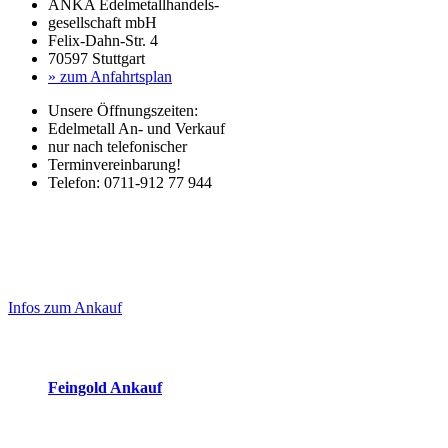
ANKA Edelmetallhandels-
gesellschaft mbH
Felix-Dahn-Str. 4
70597 Stuttgart
» zum Anfahrtsplan
Unsere Öffnungszeiten:
Edelmetall An- und Verkauf
nur nach telefonischer
Terminvereinbarung!
Telefon: 0711-912 77 944
Laufendend aktualisierte Ankaufspreise...
Haupt-
Sidebar
Infos zum Ankauf
(Primary)
Aktuelle Preise Heute:
Feingold Ankauf
2026-08-07 - 18:54:52
-
18:50