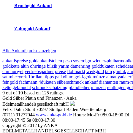
Bruchgold Ankauf
2026-08-07 - 18:54:52
-
18:50
Zahngold Ankauf
2026-08-07 - 18:54:52
-
18:50
Alle Ankaufspreise anzeigen
ankaufspreise
goldankaufstellen
peso
sovereign
wiener-philharmonik
goldkette
altin
ohrringe
bilzik
yarim
damenring
golddukaten
scheidean
cumhuriyet
vertriebspartner
preise
flohmarkt
weißgold
tam
günlük
al
satimi
ceyrek
1brillant
tipps
palladium
gold-goldmünze
almanyada
er
feingold
fachmann
4dukaten
silberschmuck
ankauf
diamanten
raum-r
kette
gebraucht
schmuckschätzung
pfandleiher
münzen
reutlingen
gol
9
out of
10
based on
125
ratings.
Gold Silber Platin und Finanzen - Anka
Edelmetallhandelsgesellschaft mbH
Felix-Dahn-Str. 4
70597
Stuttgart
Baden-Wuerttemberg
(0711) 91277944
www.anka-gold.de
Hours:
Mo-Fr 08:00-18:00
Di
08:00-17:45
Sa 08:00-17:30
Copyright © 2012 by ANKA
EDELMETALLHANDELSGESELLSCHAFT MBH