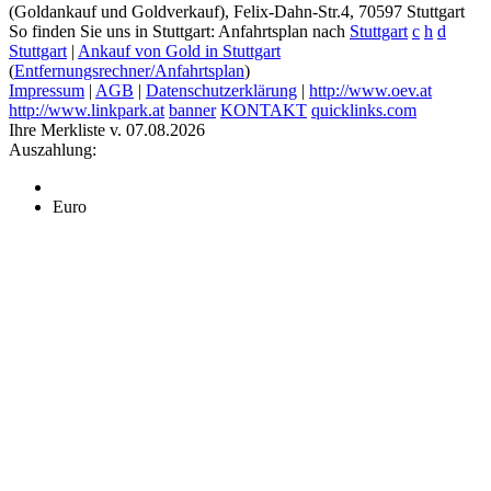
(Goldankauf und Goldverkauf), Felix-Dahn-Str.4, 70597 Stuttgart
So finden Sie uns in Stuttgart: Anfahrtsplan nach
Stuttgart
c
h
d
Stuttgart
|
Ankauf von Gold in Stuttgart
(
Entfernungsrechner/Anfahrtsplan
)
Impressum
|
AGB
|
Datenschutzerklärung
|
http://www.oev.at
http://www.linkpark.at
banner
KONTAKT
quicklinks.com
Ihre Merkliste v. 07.08.2026
Auszahlung:
Euro