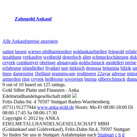
2026-08-07 - 23:39:43
-
22:50
Zahngold Ankauf
2026-08-07 - 23:39:43
-
22:50
Alle Ankaufspreise anzeigen
satimi
lassen
wiener-philharmoniker
goldankaufstellen
feingold
erfah
inzahlung
verkaufen
weißgold
degerloch
alim
schmuckschätzung
duk
ceyrek
cumhuriyet
ohrringe
almanyada
goldschmuck
modelleri
preise
erfahrung
pfandleiher
fiyatlari
tam
türkisch
degussa
britannia
bilzik
un
tipps
damenring
1brillant
grammwage
reutlingen
22ayar
adresse
münz
armreifen
ring
çeyrek
heilbronn
sovereign
burma
silberschmuck
diam
9
out of
10
based on
125
ratings.
Gold Silber Platin und Finanzen - Anka
Edelmetallhandelsgesellschaft mbH
Felix-Dahn-Str. 4
70597
Stuttgart
Baden-Wuerttemberg
(0711) 91277944
www.anka-gold.de
Hours:
Mo-Fr 08:00-18:00
Di
08:00-17:45
Sa 08:00-17:30
Copyright © 2012 by ANKA
EDELMETALLHANDELSGESELLSCHAFT MBH
(Goldankauf und Goldverkauf), Felix-Dahn-Str.4, 70597 Stuttgart
So finden Sie uns in Stuttgart: Anfahrtsplan nach
Stuttgart
c
h
d