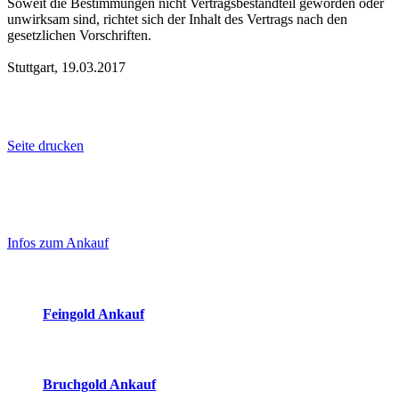
Soweit die Bestimmungen nicht Vertragsbestandteil geworden oder
unwirksam sind, richtet sich der Inhalt des Vertrags nach den
gesetzlichen Vorschriften.
Stuttgart, 19.03.2017
Seite drucken
Laufendend aktualisierte Ankaufspreise...
Haupt-
Sidebar
Infos zum Ankauf
(Primary)
Aktuelle Preise Heute:
Feingold Ankauf
2026-08-07 - 23:39:43
-
22:50
Bruchgold Ankauf