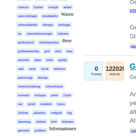
Ge
schmuck
fiyatlari
stuttgart
ankauf
vo
Waren
raum-reutlingen
münzhändler
schmuckhändler
tübingen
reutlingen
Go
ata
schmuckbewertungen
1dukaten
St
diese
goldschmuck
scheideanstalten
juw
goldankaufstellen
gold
altini
braut
armreifen
adana
bilzik
günlük
G
0
122020
canli
yarim
ceyrek
heilbronn
Punkte
Aufrufe
Ge
grammwage
ohrringe
schmuckschätzung
silberschmuck
An
kostenlos
esslingen
preise
22ayar
ye
tam
çeyrek
modelleri
burma
al
1brillant
palladium
weißgold
ring
Al
damenring
schätzen
kette
fachmann
Informationen
gebraucht
goldkette
cum