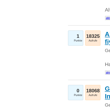
Al
alti
A
1
18325
fi
Punkte
Aufrufe
Ge
H
al
G
0
18068
I
Punkte
Aufrufe
Ge