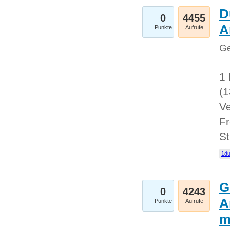
D
0
4455
A
Punkte
Aufrufe
Ge
1 
(
Ve
Fr
St
1du
G
0
4243
A
Punkte
Aufrufe
m