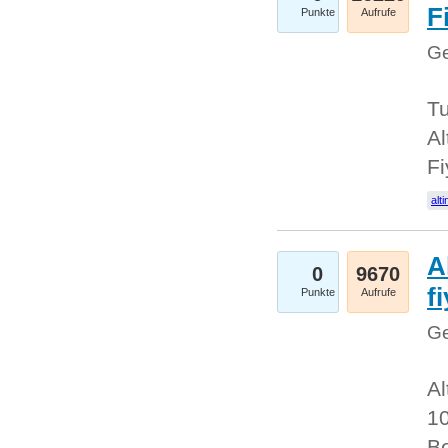
Fi
Punkte
Aufrufe
Ge
Tu
Al
Fi
alti
A
0
9670
f
Punkte
Aufrufe
Ge
Al
10
Be