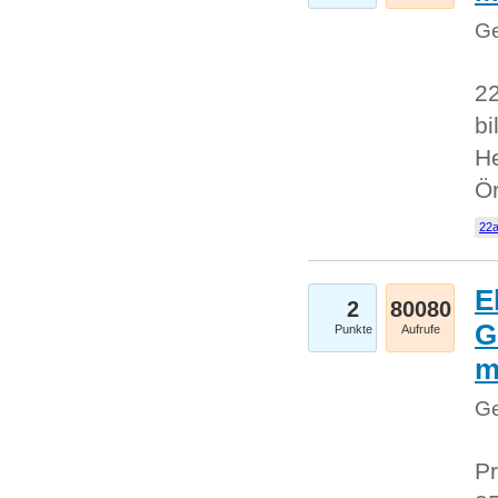
Ge
22
bi
He
Ö
22a
E
2
80080
G
Punkte
Aufrufe
Ge
Pr