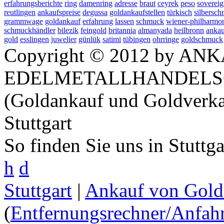
erfahrungsberichte
ring
damenring
adresse
braut
ceyrek
peso
soverei
reutlingen
ankaufspreise
degussa
goldankaufstellen
türkisch
silbersc
grammwage
goldankauf
erfahrung
lassen
schmuck
wiener-philharmo
schmuckhändler
bilezik
feingold
britannia
almanyada
heilbronn
ankau
gold
esslingen
juwelier
günlük
satimi
tübingen
ohrringe
goldschmuck
Copyright © 2012 by ANK
EDELMETALLHANDELS
(Goldankauf und Goldverka
Stuttgart
So finden Sie uns in Stuttg
h
d
Stuttgart
|
Ankauf von Gold 
(
Entfernungsrechner/Anfahr