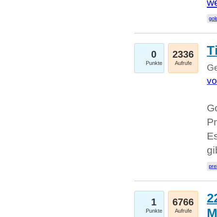
we
go
T
0
2336
Punkte
Aufrufe
Ge
vo
Go
Pr
Es
g
pre
2
1
6766
M
Punkte
Aufrufe