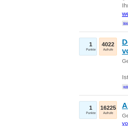
I
we
tip
D
1
4022
v
Punkte
Aufrufe
Ge
Is
gol
A
1
16225
Punkte
Aufrufe
Ge
vo