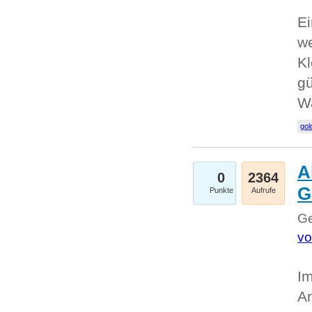
Ei
we
Kl
gü
W
gol
A
0
2364
G
Punkte
Aufrufe
Ge
vo
Im
An