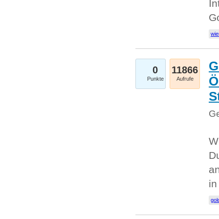
In
G
wie
G
0
11866
Ö
Punkte
Aufrufe
S
Ge
Wi
Du
an
i
gol