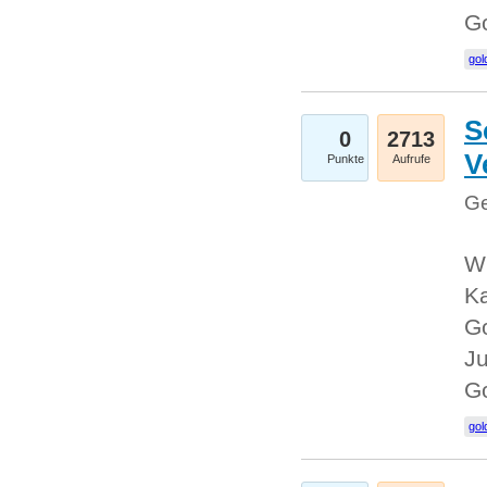
G
gol
S
0
2713
V
Punkte
Aufrufe
Ge
Wi
Ka
Go
Ju
G
gol