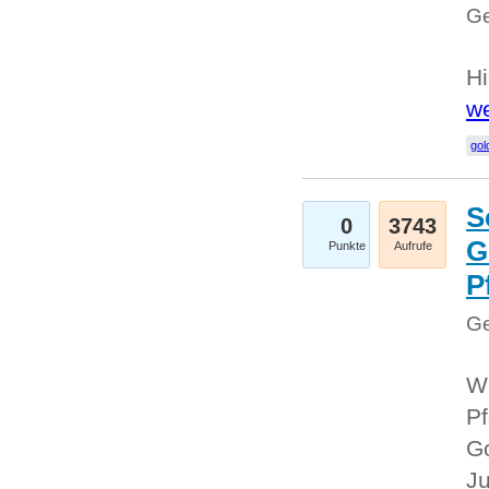
Ge
Hi
we
gol
S
0
3743
G
Punkte
Aufrufe
P
Ge
Wi
Pf
Go
Ju