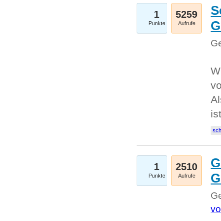
S
1
5259
G
Punkte
Aufrufe
Ge
W
v
Al
is
sc
G
1
2510
G
Punkte
Aufrufe
Ge
vo