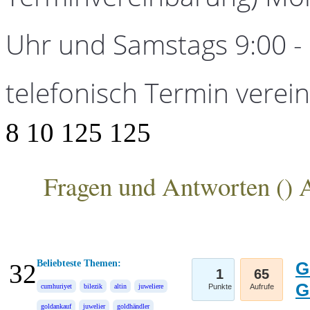
Uhr und Samstags 9:00 - 1
telefonisch Termin verei
8
10
125
125
Fragen und Antworten (
) 
ANKA Edelmetallhandelsgesellschaft mbH
Beliebteste Themen:
G
32
1
65
G
cumhuriyet
bilezik
altin
juweliere
Punkte
Aufrufe
goldankauf
juwelier
goldhändler