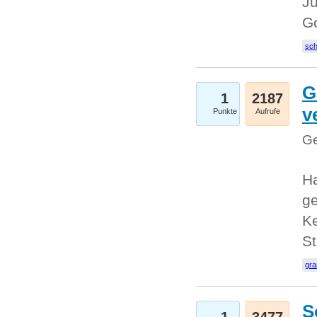
Ju
G
sc
G
1
2187
v
Punkte
Aufrufe
Ge
H
ge
Ke
S
gr
S