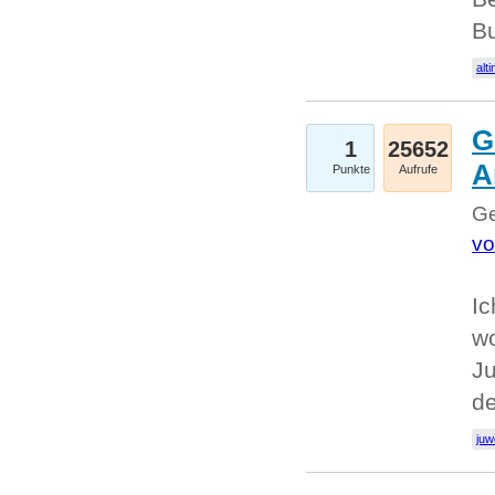
Bu
alti
G
1
25652
A
Punkte
Aufrufe
Ge
vo
Ic
w
Ju
d
juw