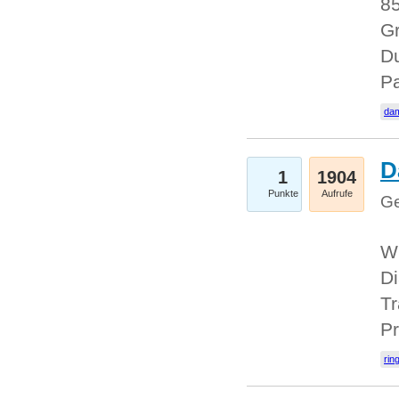
85
Gr
Du
Pa
dam
D
1
1904
Punkte
Aufrufe
Ge
W
Di
Tr
Pr
rin