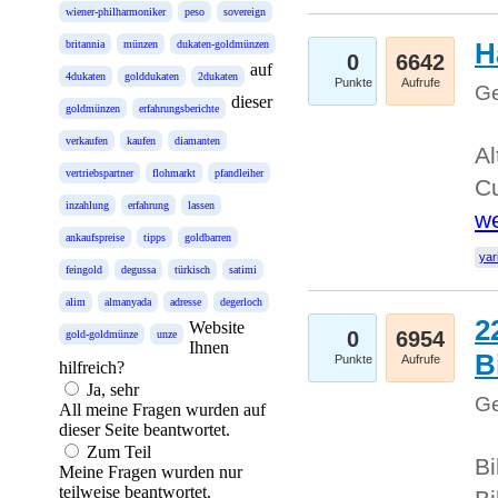
wiener-philharmoniker
peso
sovereign
H
britannia
münzen
dukaten-goldmünzen
0
6642
auf
4dukaten
golddukaten
2dukaten
Punkte
Aufrufe
Ge
dieser
goldmünzen
erfahrungsberichte
verkaufen
kaufen
diamanten
Al
vertriebspartner
flohmarkt
pfandleiher
Cu
inzahlung
erfahrung
lassen
we
ankaufspreise
tipps
goldbarren
yar
feingold
degussa
türkisch
satimi
alim
almanyada
adresse
degerloch
2
Website
0
6954
gold-goldmünze
unze
Ihnen
B
Punkte
Aufrufe
hilfreich?
Ja, sehr
Ge
All meine Fragen wurden auf
dieser Seite beantwortet.
Zum Teil
Bi
Meine Fragen wurden nur
teilweise beantwortet.