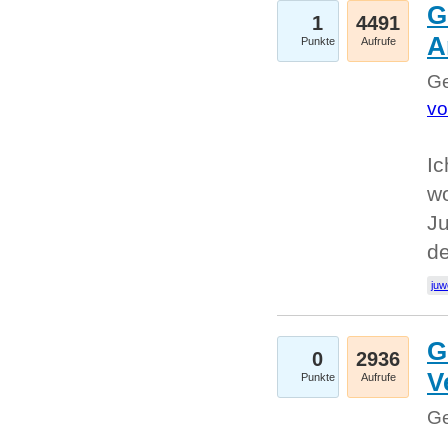
G
1
4491
A
Punkte
Aufrufe
Ge
vo
Ic
w
Ju
d
juw
G
0
2936
V
Punkte
Aufrufe
Ge