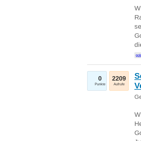
Wi
Ra
se
Go
d
gol
S
0
2209
V
Punkte
Aufrufe
Ge
Wi
He
Go