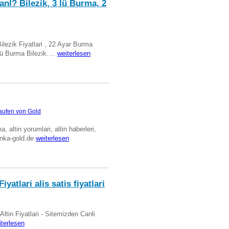
anl? Bilezik, 3 lü Burma, 2
Bilezik Fiyatlari , 22 Ayar Burma
üclü Burma Bilezik.…
weiterlesen
aufen von Gold
ma, altin yorumlari, altin haberleri,
anka-gold.de
weiterlesen
iyatlari alis satis fiyatlari
 Altin Fiyatlari - Sitemizden Canli
iterlesen