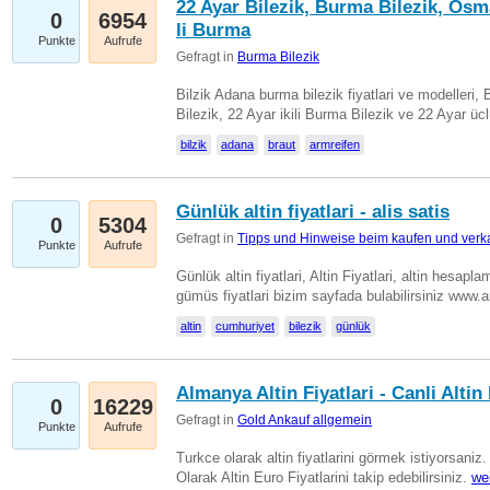
22 Ayar Bilezik, Burma Bilezik, Osm
0
6954
li Burma
Punkte
Aufrufe
Gefragt in
Burma Bilezik
Bilzik Adana burma bilezik fiyatlari ve modelleri, 
Bilezik, 22 Ayar ikili Burma Bilezik ve 22 Ayar 
bilzik
adana
braut
armreifen
Günlük altin fiyatlari - alis satis
0
5304
Gefragt in
Tipps und Hinweise beim kaufen und verk
Punkte
Aufrufe
Günlük altin fiyatlari, Altin Fiyatlari, altin hesapla
gümüs fiyatlari bizim sayfada bulabilirsiniz www.
altin
cumhuriyet
bilezik
günlük
Almanya Altin Fiyatlari - Canli Altin F
0
16229
Gefragt in
Gold Ankauf allgemein
Punkte
Aufrufe
Turkce olarak altin fiyatlarini görmek istiyorsaniz.
Olarak Altin Euro Fiyatlarini takip edebilirsiniz.
we