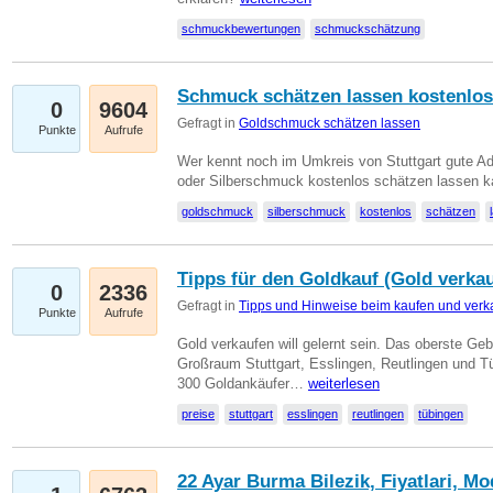
schmuckbewertungen
schmuckschätzung
Schmuck schätzen lassen kostenlos
0
9604
Gefragt in
Goldschmuck schätzen lassen
Punkte
Aufrufe
Wer kennt noch im Umkreis von Stuttgart gute 
oder Silberschmuck kostenlos schätzen lassen 
goldschmuck
silberschmuck
kostenlos
schätzen
Tipps für den Goldkauf (Gold verka
0
2336
Gefragt in
Tipps und Hinweise beim kaufen und verk
Punkte
Aufrufe
Gold verkaufen will gelernt sein. Das oberste Gebo
Großraum Stuttgart, Esslingen, Reutlingen und T
300 Goldankäufer…
weiterlesen
preise
stuttgart
esslingen
reutlingen
tübingen
22 Ayar Burma Bilezik, Fiyatlari, Mo