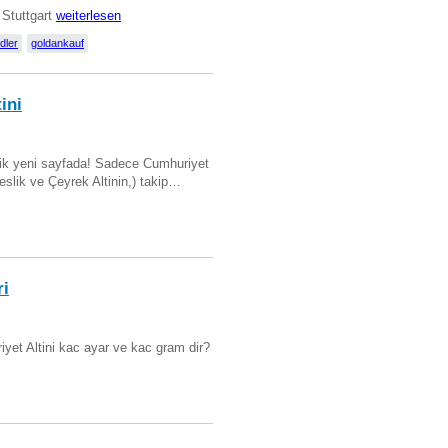
 Stuttgart
weiterlesen
dler
goldankauf
ini
artik yeni sayfada! Sadece Cumhuriyet
Beslik ve Çeyrek Altinin,) takip…
ri
yet Altini kac ayar ve kac gram dir?