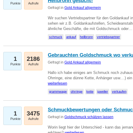
Heilbronn gesucht!
Punkte
Aufrufe
Gefragt in
Gold Ankauf allgemein
Wir suchen Vertriebspartner für den Goldankauf i
sehen wir z.B. Goldankaufstellen, Scheideanstalt
ähnliche Geschäfte, die mit Goldschmuck oder
schmuck
ankauf
heilbronn
vertriebspartner
Gebrauchten Goldschmuck wo verk
1
2186
Gefragt in
Gold Ankauf allgemein
Punkte
Aufrufe
Hallo ich habe einiges am Schmuck noch zuhause
Ohrringe, eine dünne Kette, Anhänger usw....) ei
weiterlesen
grammwage
ohrringe
kette
juwelier
verkaufen
Schmuckbewertungen oder Schmuc
1
3475
Gefragt in
Goldschmuck schätzen lassen
Punkte
Aufrufe
Worin liegt hier der Unterschied - kann das jeman
erklären?
weiterlesen