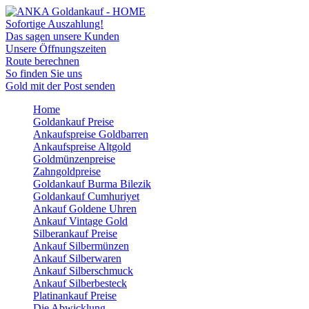
Sofortige Auszahlung!
Das sagen unsere Kunden
Unsere Öffnungszeiten
Route berechnen
So finden Sie uns
Gold mit der Post senden
Home
Goldankauf Preise
Ankaufspreise Goldbarren
Ankaufspreise Altgold
Goldmünzenpreise
Zahngoldpreise
Goldankauf Burma Bilezik
Goldankauf Cumhuriyet
Ankauf Goldene Uhren
Ankauf Vintage Gold
Silberankauf Preise
Ankauf Silbermünzen
Ankauf Silberwaren
Ankauf Silberschmuck
Ankauf Silberbesteck
Platinankauf Preise
Die Abwicklung