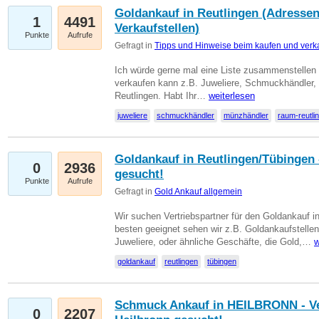
Goldankauf in Reutlingen (Adressen
1
4491
Verkaufstellen)
Punkte
Aufrufe
Gefragt in
Tipps und Hinweise beim kaufen und verk
Ich würde gerne mal eine Liste zusammenstelle
verkaufen kann z.B. Juweliere, Schmuckhändler
Reutlingen. Habt Ihr…
weiterlesen
juweliere
schmuckhändler
münzhändler
raum-reutli
Goldankauf in Reutlingen/Tübingen 
0
2936
gesucht!
Punkte
Aufrufe
Gefragt in
Gold Ankauf allgemein
Wir suchen Vertriebspartner für den Goldankauf 
besten geeignet sehen wir z.B. Goldankaufstellen
Juweliere, oder ähnliche Geschäfte, die Gold,…
w
goldankauf
reutlingen
tübingen
Schmuck Ankauf in HEILBRONN - Ver
0
2207