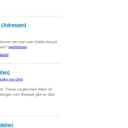
 (Adressen)
Adressen wo man sein Goldschmuck
kann?
weiterlesen
lassen
ufen)
aufen von Gold
t: Preise vergleichen! Allein im
übingen zum Beispiel gibt es über
delleri