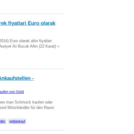
ek fiyatlari Euro olarak
14) Euro olarak altin fiyatlari
uriyet Iki Bucuk Altin (22 Karat) =
nkaufstellen -
aufen von Gold
n wo man Schmuck kaufen oder
, und Münzhändler für den Raum
dler
goldankauf