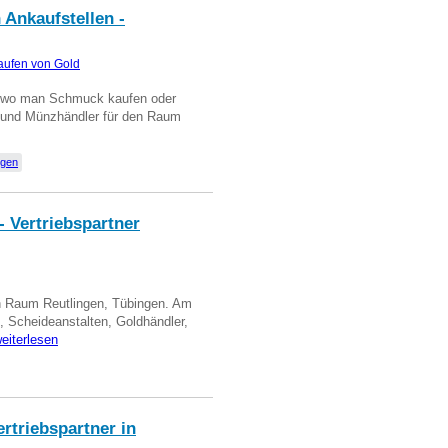
 Ankaufstellen -
aufen von Gold
n wo man Schmuck kaufen oder
, und Münzhändler für den Raum
ngen
- Vertriebspartner
in Raum Reutlingen, Tübingen. Am
, Scheideanstalten, Goldhändler,
eiterlesen
triebspartner in