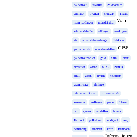
goldankauf
juwelier
goldhändler
schmuck
fiyatlari
stuttgart
ankauf
Waren
raum-reutlingen
münzhändler
schmuckhändler
tübingen
reutlingen
ata
schmuckbewertungen
1dukaten
diese
goldschmuck
scheideanstalten
goldankaufstellen
gold
altini
braut
armreifen
adana
bilzik
günlük
canli
yarim
ceyrek
heilbronn
grammwage
ohrringe
schmuckschätzung
silberschmuck
kostenlos
esslingen
preise
22ayar
tam
çeyrek
modelleri
burma
1brillant
palladium
weißgold
ring
damenring
schätzen
kette
fachmann
Informationen