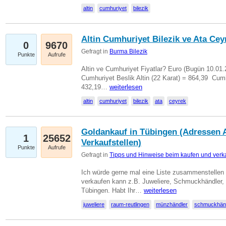
altin
cumhuriyet
bilezik
Altin Cumhuriyet Bilezik ve Ata Ceyr
0
9670
Gefragt in
Burma Bilezik
Punkte
Aufrufe
Altin ve Cumhuriyet Fiyatlar? Euro (Bugün 10.01.20
Cumhuriyet Beslik Altin (22 Karat) = 864,39  Cumh
432,19…
weiterlesen
altin
cumhuriyet
bilezik
ata
ceyrek
Goldankauf in Tübingen (Adressen A
1
25652
Verkaufstellen)
Punkte
Aufrufe
Gefragt in
Tipps und Hinweise beim kaufen und verk
Ich würde gerne mal eine Liste zusammenstelle
verkaufen kann z.B. Juweliere, Schmuckhändler
Tübingen. Habt Ihr…
weiterlesen
juweliere
raum-reutlingen
münzhändler
schmuckhän