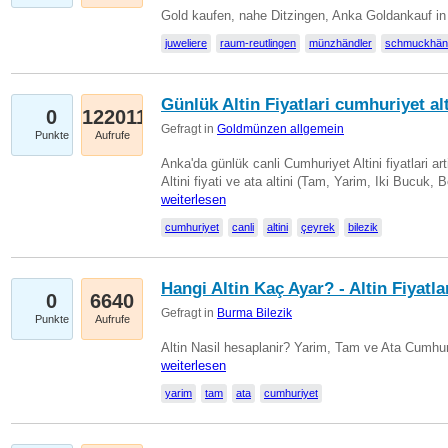
Gold kaufen, nahe Ditzingen, Anka Goldankauf in
juweliere
raum-reutlingen
münzhändler
schmuckhän
Günlük Altin Fiyatlari cumhuriyet alt
0
122011
Gefragt in
Goldmünzen allgemein
Punkte
Aufrufe
Anka'da günlük canli Cumhuriyet Altini fiyatlari 
Altini fiyati ve ata altini (Tam, Yarim, Iki Bucuk, 
weiterlesen
cumhuriyet
canli
altini
çeyrek
bilezik
Hangi Altin Kaç Ayar? - Altin Fiyatla
0
6640
Gefragt in
Burma Bilezik
Punkte
Aufrufe
Altin Nasil hesaplanir? Yarim, Tam ve Ata Cumhuri
weiterlesen
yarim
tam
ata
cumhuriyet