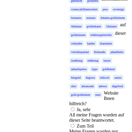
gebraucht
goldkette
wiener-philharmoniker
peso
sovereign
britannia
münzen
dukaten-goldmünzen
auf
4dukaten
golddukaten
2dukaten
dieser
goldmünzen
erfahrungsberichte
verkaufen
kaufen
diamanten
vertriebspartner
flohmarkt
pfandleiher
inzahlung
erfahrung
lassen
ankaufspreise
tipps
goldbarren
feingold
degussa
türkisch
satimi
alim
almanyada
adresse
degerloch
Website
gold-goldmünze
unze
Ihnen
hilfreich?
Ja, sehr
All meine Fragen wurden auf
dieser Seite beantwortet.
Zum Teil
Meine Fragen wurden nur