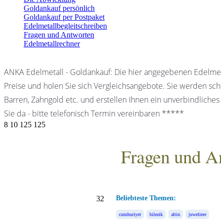
Goldankauf persönlich
Goldankauf per Postpaket
Edelmetallbegleitschreiben
Fragen und Antworten
Edelmetallrechner
ANKA Edelmetall - Goldankauf: Die hier angegebenen Edelmet
Preise und holen Sie sich Vergleichsangebote. Sie werden schn
Barren, Zahngold etc. und erstellen Ihnen ein unverbindliches
Sie da - bitte telefonisch Termin vereinbaren *****
8
10
125
125
Fragen und A
ANKA Edelmetallhandels
32
Beliebteste Themen:
cumhuriyet
bilezik
altin
juweliere