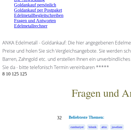
Goldankauf persönlich
Goldankauf per Postpaket
Edelmetallbegleitschreiben
Fragen und Antworten
Edelmetallrechner
ANKA Edelmetall - Goldankauf: Die hier angegebenen Edelmet
Preise und holen Sie sich Vergleichsangebote. Sie werden schn
Barren, Zahngold etc. und erstellen Ihnen ein unverbindliches
Sie da - bitte telefonisch Termin vereinbaren *****
8
10
125
125
Fragen und A
ANKA Edelmetallhandels
32
Beliebteste Themen:
cumhuriyet
bilezik
altin
juweliere