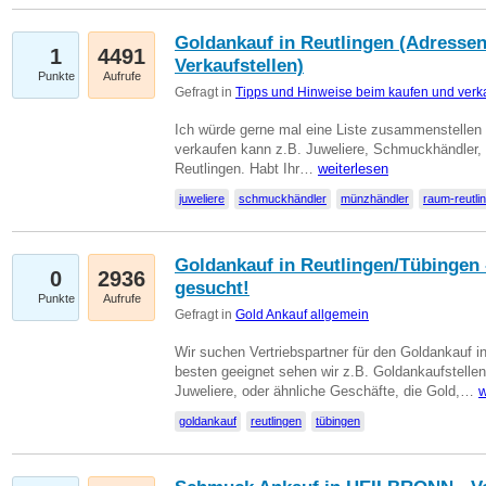
Goldankauf in Reutlingen (Adressen
1
4491
Verkaufstellen)
Punkte
Aufrufe
Gefragt in
Tipps und Hinweise beim kaufen und verk
Ich würde gerne mal eine Liste zusammenstelle
verkaufen kann z.B. Juweliere, Schmuckhändler
Reutlingen. Habt Ihr…
weiterlesen
juweliere
schmuckhändler
münzhändler
raum-reutli
Goldankauf in Reutlingen/Tübingen 
0
2936
gesucht!
Punkte
Aufrufe
Gefragt in
Gold Ankauf allgemein
Wir suchen Vertriebspartner für den Goldankauf 
besten geeignet sehen wir z.B. Goldankaufstellen
Juweliere, oder ähnliche Geschäfte, die Gold,…
w
goldankauf
reutlingen
tübingen