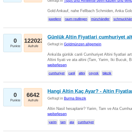
Gefragt in
Tipps und Hinweise beim kaufen und verk
Gold Ankauf, nahe Fellbach Schmiden, Anka Gold
juweliere
raum-reutlingen
münzhändler
schmuckhän
Günlük Altin Fiyatlari cumhuriyet alt
0
122023
Gefragt in
Goldmünzen allgemein
Punkte
Aufrufe
Anka'da günlük canli Cumhuriyet Altini fiyatlari 
Altini fiyati ve ata altini (Tam, Yarim, Iki Bucuk, 
weiterlesen
cumhuriyet
canli
altini
çeyrek
bilezik
Hangi Altin Kaç Ayar? - Altin Fiyatla
0
6642
Gefragt in
Burma Bilezik
Punkte
Aufrufe
Altin Nasil hesaplanir? Yarim, Tam ve Ata Cumhuri
weiterlesen
yarim
tam
ata
cumhuriyet