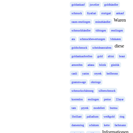
goldankauf
juwelier
goldhändler
schmuck
fiyatlari
stuttgart
ankauf
Waren
raum-reutlingen
münzhändler
schmuckhändler
tübingen
reutlingen
ata
schmuckbewertungen
1dukaten
diese
goldschmuck
scheideanstalten
goldankaufstellen
gold
altini
braut
armreifen
adana
bilzik
günlük
canli
yarim
ceyrek
heilbronn
grammwage
ohrringe
schmuckschätzung
silberschmuck
kostenlos
esslingen
preise
22ayar
tam
çeyrek
modelleri
burma
1brillant
palladium
weißgold
ring
damenring
schätzen
kette
fachmann
Informationen