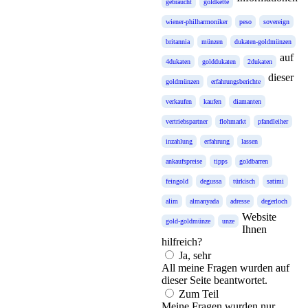
gebraucht
goldkette
wiener-philharmoniker
peso
sovereign
britannia
münzen
dukaten-goldmünzen
auf
4dukaten
golddukaten
2dukaten
dieser
goldmünzen
erfahrungsberichte
verkaufen
kaufen
diamanten
vertriebspartner
flohmarkt
pfandleiher
inzahlung
erfahrung
lassen
ankaufspreise
tipps
goldbarren
feingold
degussa
türkisch
satimi
alim
almanyada
adresse
degerloch
Website
gold-goldmünze
unze
Ihnen
hilfreich?
Ja, sehr
All meine Fragen wurden auf
dieser Seite beantwortet.
Zum Teil
Meine Fragen wurden nur