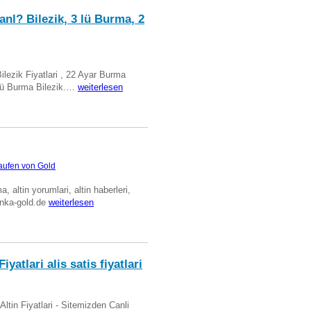
anl? Bilezik, 3 lü Burma, 2
Bilezik Fiyatlari , 22 Ayar Burma
üclü Burma Bilezik.…
weiterlesen
aufen von Gold
ma, altin yorumlari, altin haberleri,
anka-gold.de
weiterlesen
iyatlari alis satis fiyatlari
 Altin Fiyatlari - Sitemizden Canli