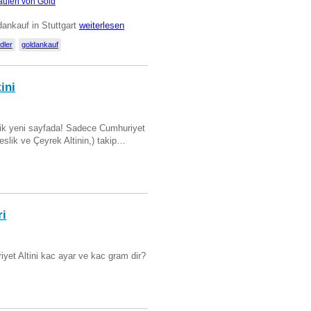
aufen von Gold
ankauf in Stuttgart
weiterlesen
dler
goldankauf
ini
artik yeni sayfada! Sadece Cumhuriyet
Beslik ve Çeyrek Altinin,) takip…
ri
yet Altini kac ayar ve kac gram dir?