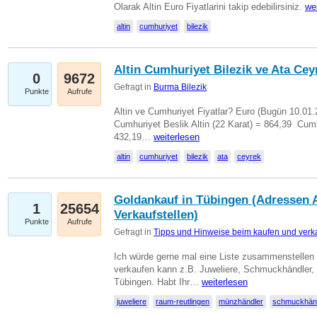
Olarak Altin Euro Fiyatlarini takip edebilirsiniz.
we
altin
cumhuriyet
bilezik
Altin Cumhuriyet Bilezik ve Ata Ceyr
0
9672
Gefragt in
Burma Bilezik
Punkte
Aufrufe
Altin ve Cumhuriyet Fiyatlar? Euro (Bugün 10.01.20
Cumhuriyet Beslik Altin (22 Karat) = 864,39  Cumh
432,19…
weiterlesen
altin
cumhuriyet
bilezik
ata
ceyrek
Goldankauf in Tübingen (Adressen A
1
25654
Verkaufstellen)
Punkte
Aufrufe
Gefragt in
Tipps und Hinweise beim kaufen und verk
Ich würde gerne mal eine Liste zusammenstelle
verkaufen kann z.B. Juweliere, Schmuckhändler
Tübingen. Habt Ihr…
weiterlesen
juweliere
raum-reutlingen
münzhändler
schmuckhän