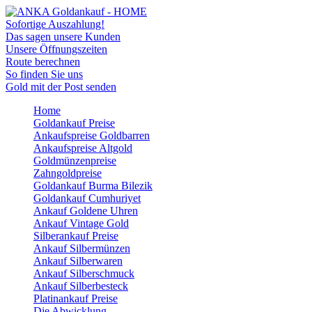
Sofortige Auszahlung!
Das sagen unsere Kunden
Unsere Öffnungszeiten
Route berechnen
So finden Sie uns
Gold mit der Post senden
Home
Goldankauf Preise
Ankaufspreise Goldbarren
Ankaufspreise Altgold
Goldmünzenpreise
Zahngoldpreise
Goldankauf Burma Bilezik
Goldankauf Cumhuriyet
Ankauf Goldene Uhren
Ankauf Vintage Gold
Silberankauf Preise
Ankauf Silbermünzen
Ankauf Silberwaren
Ankauf Silberschmuck
Ankauf Silberbesteck
Platinankauf Preise
Die Abwicklung