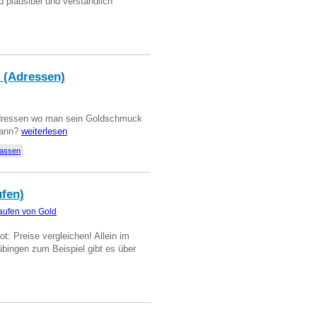
d plausibel und verständlich
 (Adressen)
Adressen wo man sein Goldschmuck
kann?
weiterlesen
lassen
ufen)
aufen von Gold
t: Preise vergleichen! Allein im
übingen zum Beispiel gibt es über