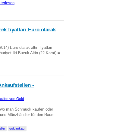
iterlesen
ek fiyatlari Euro olarak
14) Euro olarak altin fiyatlari
uriyet Iki Bucuk Altin (22 Karat) =
nkaufstellen -
aufen von Gold
n wo man Schmuck kaufen oder
, und Münzhändler für den Raum
dler
goldankauf