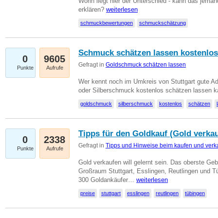
Worin liegt hier der Unterschied - kann das jeman
erklären?
weiterlesen
schmuckbewertungen
schmuckschätzung
Schmuck schätzen lassen kostenlos
0
9605
Gefragt in
Goldschmuck schätzen lassen
Punkte
Aufrufe
Wer kennt noch im Umkreis von Stuttgart gute 
oder Silberschmuck kostenlos schätzen lassen 
goldschmuck
silberschmuck
kostenlos
schätzen
Tipps für den Goldkauf (Gold verka
0
2338
Gefragt in
Tipps und Hinweise beim kaufen und verk
Punkte
Aufrufe
Gold verkaufen will gelernt sein. Das oberste Gebo
Großraum Stuttgart, Esslingen, Reutlingen und T
300 Goldankäufer…
weiterlesen
preise
stuttgart
esslingen
reutlingen
tübingen