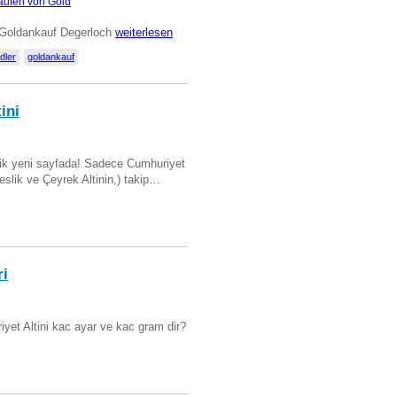
aufen von Gold
 Goldankauf Degerloch
weiterlesen
dler
goldankauf
ini
artik yeni sayfada! Sadece Cumhuriyet
Beslik ve Çeyrek Altinin,) takip…
ri
yet Altini kac ayar ve kac gram dir?