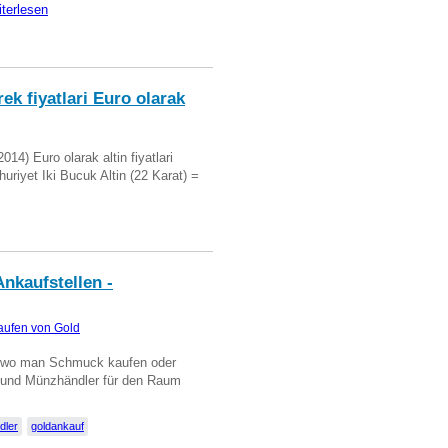
iterlesen
ek fiyatlari Euro olarak
14) Euro olarak altin fiyatlari
uriyet Iki Bucuk Altin (22 Karat) =
nkaufstellen -
aufen von Gold
n wo man Schmuck kaufen oder
, und Münzhändler für den Raum
dler
goldankauf