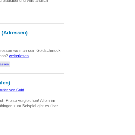
d plausibel und verständlich
 (Adressen)
Adressen wo man sein Goldschmuck
kann?
weiterlesen
lassen
ufen)
aufen von Gold
t: Preise vergleichen! Allein im
übingen zum Beispiel gibt es über