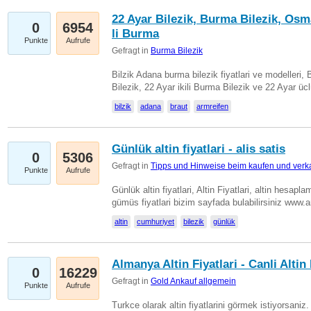
22 Ayar Bilezik, Burma Bilezik, Osm
0
6954
li Burma
Punkte
Aufrufe
Gefragt in
Burma Bilezik
Bilzik Adana burma bilezik fiyatlari ve modelleri, 
Bilezik, 22 Ayar ikili Burma Bilezik ve 22 Ayar 
bilzik
adana
braut
armreifen
Günlük altin fiyatlari - alis satis
0
5306
Gefragt in
Tipps und Hinweise beim kaufen und verk
Punkte
Aufrufe
Günlük altin fiyatlari, Altin Fiyatlari, altin hesapla
gümüs fiyatlari bizim sayfada bulabilirsiniz www.
altin
cumhuriyet
bilezik
günlük
Almanya Altin Fiyatlari - Canli Altin F
0
16229
Gefragt in
Gold Ankauf allgemein
Punkte
Aufrufe
Turkce olarak altin fiyatlarini görmek istiyorsaniz.