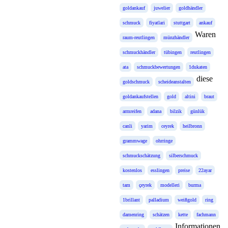
goldankauf
juwelier
goldhändler
schmuck
fiyatlari
stuttgart
ankauf
Waren
raum-reutlingen
münzhändler
schmuckhändler
tübingen
reutlingen
ata
schmuckbewertungen
1dukaten
diese
goldschmuck
scheideanstalten
goldankaufstellen
gold
altini
braut
armreifen
adana
bilzik
günlük
canli
yarim
ceyrek
heilbronn
grammwage
ohrringe
schmuckschätzung
silberschmuck
kostenlos
esslingen
preise
22ayar
tam
çeyrek
modelleri
burma
1brillant
palladium
weißgold
ring
damenring
schätzen
kette
fachmann
Informationen