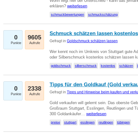
Worin liegt hier der Unterschied - kann das jeman
erklären?
weiterlesen
schmuckbewertungen
schmuckschätzung
Schmuck schätzen lassen kostenlos
0
9605
Gefragt in
Goldschmuck schätzen lassen
Punkte
Aufrufe
Wer kennt noch im Umkreis von Stuttgart gute 
oder Silberschmuck kostenlos schätzen lassen 
goldschmuck
silberschmuck
kostenlos
schätzen
Tipps für den Goldkauf (Gold verka
0
2338
Gefragt in
Tipps und Hinweise beim kaufen und verk
Punkte
Aufrufe
Gold verkaufen will gelernt sein. Das oberste Gebo
Großraum Stuttgart, Esslingen, Reutlingen und T
300 Goldankäufer…
weiterlesen
preise
stuttgart
esslingen
reutlingen
tübingen