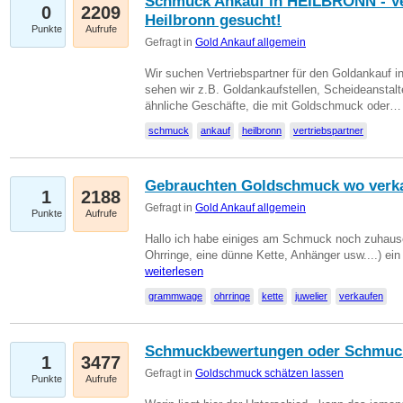
Schmuck Ankauf in HEILBRONN - Ver
0
2209
Heilbronn gesucht!
Punkte
Aufrufe
Gefragt in
Gold Ankauf allgemein
Wir suchen Vertriebspartner für den Goldankauf i
sehen wir z.B. Goldankaufstellen, Scheideanstalt
ähnliche Geschäfte, die mit Goldschmuck oder
schmuck
ankauf
heilbronn
vertriebspartner
Gebrauchten Goldschmuck wo verk
1
2188
Gefragt in
Gold Ankauf allgemein
Punkte
Aufrufe
Hallo ich habe einiges am Schmuck noch zuhause
Ohrringe, eine dünne Kette, Anhänger usw....) ei
weiterlesen
grammwage
ohrringe
kette
juwelier
verkaufen
Schmuckbewertungen oder Schmuc
1
3477
Gefragt in
Goldschmuck schätzen lassen
Punkte
Aufrufe