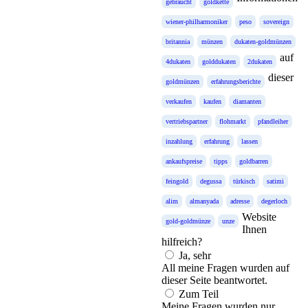
gebraucht
goldkette
wiener-philharmoniker
peso
sovereign
britannia
münzen
dukaten-goldmünzen
auf
4dukaten
golddukaten
2dukaten
dieser
goldmünzen
erfahrungsberichte
verkaufen
kaufen
diamanten
vertriebspartner
flohmarkt
pfandleiher
inzahlung
erfahrung
lassen
ankaufspreise
tipps
goldbarren
feingold
degussa
türkisch
satimi
alim
almanyada
adresse
degerloch
Website
gold-goldmünze
unze
Ihnen
hilfreich?
Ja, sehr
All meine Fragen wurden auf
dieser Seite beantwortet.
Zum Teil
Meine Fragen wurden nur