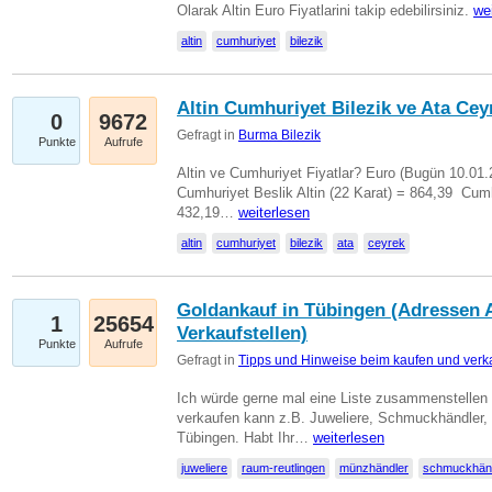
Olarak Altin Euro Fiyatlarini takip edebilirsiniz.
we
altin
cumhuriyet
bilezik
Altin Cumhuriyet Bilezik ve Ata Ceyr
0
9672
Gefragt in
Burma Bilezik
Punkte
Aufrufe
Altin ve Cumhuriyet Fiyatlar? Euro (Bugün 10.01.20
Cumhuriyet Beslik Altin (22 Karat) = 864,39  Cumh
432,19…
weiterlesen
altin
cumhuriyet
bilezik
ata
ceyrek
Goldankauf in Tübingen (Adressen A
1
25654
Verkaufstellen)
Punkte
Aufrufe
Gefragt in
Tipps und Hinweise beim kaufen und verk
Ich würde gerne mal eine Liste zusammenstelle
verkaufen kann z.B. Juweliere, Schmuckhändler
Tübingen. Habt Ihr…
weiterlesen
juweliere
raum-reutlingen
münzhändler
schmuckhän