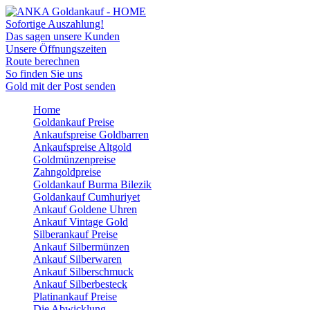
Sofortige Auszahlung!
Das sagen unsere Kunden
Unsere Öffnungszeiten
Route berechnen
So finden Sie uns
Gold mit der Post senden
Home
Goldankauf Preise
Ankaufspreise Goldbarren
Ankaufspreise Altgold
Goldmünzenpreise
Zahngoldpreise
Goldankauf Burma Bilezik
Goldankauf Cumhuriyet
Ankauf Goldene Uhren
Ankauf Vintage Gold
Silberankauf Preise
Ankauf Silbermünzen
Ankauf Silberwaren
Ankauf Silberschmuck
Ankauf Silberbesteck
Platinankauf Preise
Die Abwicklung