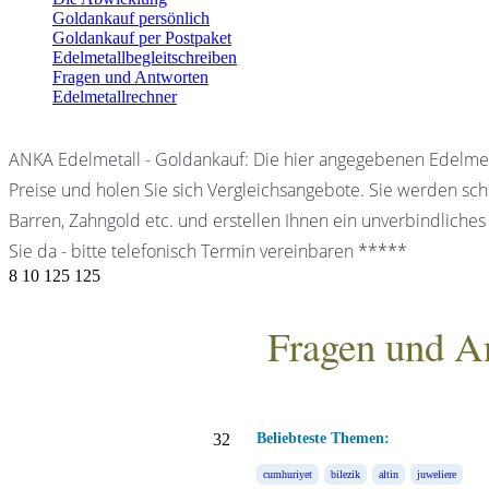
Goldankauf persönlich
Goldankauf per Postpaket
Edelmetallbegleitschreiben
Fragen und Antworten
Edelmetallrechner
ANKA Edelmetall - Goldankauf: Die hier angegebenen Edelmet
Preise und holen Sie sich Vergleichsangebote. Sie werden schn
Barren, Zahngold etc. und erstellen Ihnen ein unverbindliches
Sie da - bitte telefonisch Termin vereinbaren *****
8
10
125
125
Fragen und A
ANKA Edelmetallhandels
32
Beliebteste Themen:
cumhuriyet
bilezik
altin
juweliere