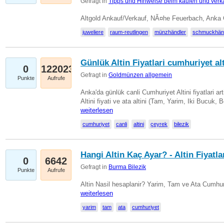
Gefragt in
Tipps und Hinweise beim kaufen und verk
Altgold Ankauf/Verkauf, NĂ¤he Feuerbach, Anka
juweliere
raum-reutlingen
münzhändler
schmuckhän
Günlük Altin Fiyatlari cumhuriyet alt
0
122023
Gefragt in
Goldmünzen allgemein
Punkte
Aufrufe
Anka'da günlük canli Cumhuriyet Altini fiyatlari 
Altini fiyati ve ata altini (Tam, Yarim, Iki Bucuk, 
weiterlesen
cumhuriyet
canli
altini
çeyrek
bilezik
Hangi Altin Kaç Ayar? - Altin Fiyatla
0
6642
Gefragt in
Burma Bilezik
Punkte
Aufrufe
Altin Nasil hesaplanir? Yarim, Tam ve Ata Cumhuri
weiterlesen
yarim
tam
ata
cumhuriyet