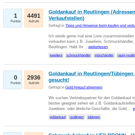
Goldankauf in Reutlingen (Adressen
1
4491
Verkaufstellen)
Punkte
Aufrufe
Gefragt in
Tipps und Hinweise beim kaufen und verk
Ich würde gerne mal eine Liste zusammenstelle
verkaufen kann z.B. Juweliere, Schmuckhändler
Reutlingen. Habt Ihr…
weiterlesen
juweliere
schmuckhändler
münzhändler
raum-reutli
Goldankauf in Reutlingen/Tübingen 
0
2936
gesucht!
Punkte
Aufrufe
Gefragt in
Gold Ankauf allgemein
Wir suchen Vertriebspartner für den Goldankauf 
besten geeignet sehen wir z.B. Goldankaufstellen
Juweliere, oder ähnliche Geschäfte, die Gold,…
w
goldankauf
reutlingen
tübingen