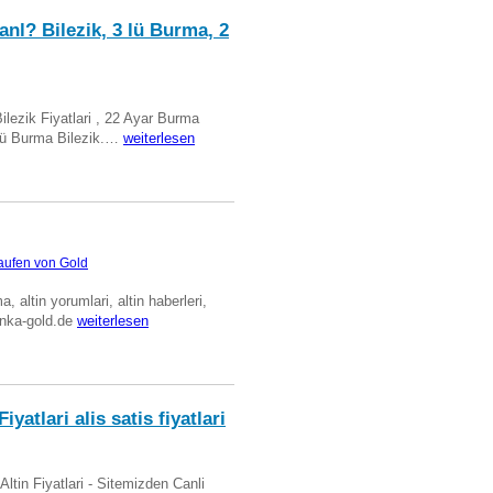
anl? Bilezik, 3 lü Burma, 2
Bilezik Fiyatlari , 22 Ayar Burma
üclü Burma Bilezik.…
weiterlesen
aufen von Gold
ma, altin yorumlari, altin haberleri,
anka-gold.de
weiterlesen
iyatlari alis satis fiyatlari
 Altin Fiyatlari - Sitemizden Canli