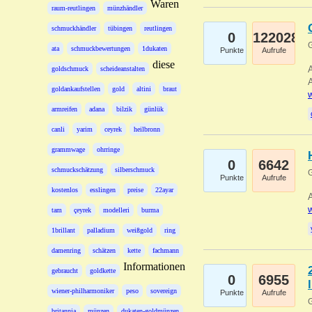
Waren
raum-reutlingen
münzhändler
schmuckhändler
tübingen
reutlingen
0
122028
G
ata
schmuckbewertungen
1dukaten
Punkte
Aufrufe
diese
A
goldschmuck
scheideanstalten
A
goldankaufstellen
gold
altini
braut
w
armreifen
adana
bilzik
günlük
canli
yarim
ceyrek
heilbronn
grammwage
ohrringe
0
6642
schmuckschätzung
silberschmuck
G
Punkte
Aufrufe
kostenlos
esslingen
preise
22ayar
A
w
tam
çeyrek
modelleri
burma
1brillant
palladium
weißgold
ring
damenring
schätzen
kette
fachmann
Informationen
gebraucht
goldkette
0
6955
wiener-philharmoniker
peso
sovereign
Punkte
Aufrufe
G
britannia
münzen
dukaten-goldmünzen