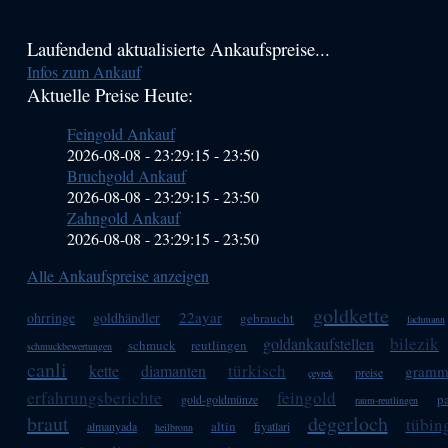
Haupt-
Laufendend aktualisierte Ankaufspreise...
Infos zum Ankauf
Sidebar
Aktuelle Preise Heute:
(Primary)
Feingold Ankauf
2026-08-08 - 23:29:15
-
23:50
Bruchgold Ankauf
2026-08-08 - 23:29:15
-
23:50
Zahngold Ankauf
2026-08-08 - 23:29:15
-
23:50
Alle Ankaufspreise anzeigen
goldkette
22ayar
ohrringe
goldhändler
gebraucht
fachmann
bilezik
goldankaufstellen
schmuck
reutlingen
schmuckbewertungen
canli
türkisch
kette
diamanten
gramm
preise
çeyrek
erfahrungsberichte
feingold
p
gold-goldmünze
raum-reutlingen
braut
degerloch
tübin
altin
almanyada
fiyatlari
heilbronn