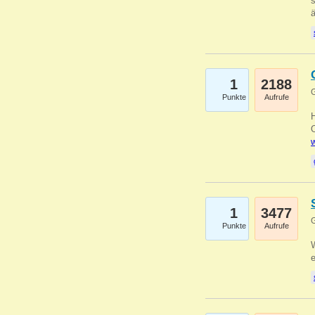
s
1
2188
G
Punkte
Aufrufe
O
w
1
3477
G
Punkte
Aufrufe
W