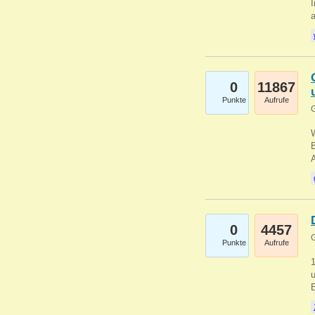
I
a
0
11867
Punkte
Aufrufe
G
B
0
4457
G
Punkte
Aufrufe
u