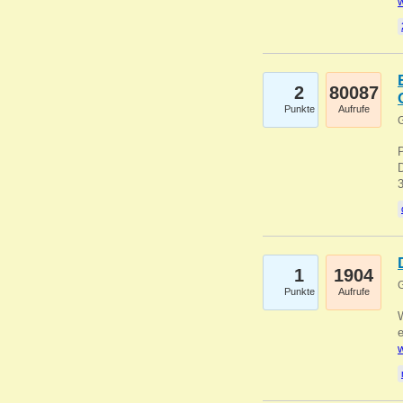
w
2
80087
Punkte
Aufrufe
G
1
1904
G
Punkte
Aufrufe
e
w