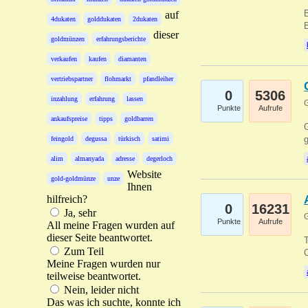
B
auf
4dukaten
golddukaten
2dukaten
B
dieser
goldmünzen
erfahrungsberichte
verkaufen
kaufen
diamanten
vertriebspartner
flohmarkt
pfandleiher
0
5306
inzahlung
erfahrung
lassen
G
Punkte
Aufrufe
ankaufspreise
tipps
goldbarren
G
g
feingold
degussa
türkisch
satimi
alim
almanyada
adresse
degerloch
Website
gold-goldmünze
unze
Ihnen
hilfreich?
0
16231
Ja, sehr
G
Punkte
Aufrufe
All meine Fragen wurden auf
dieser Seite beantwortet.
T
Zum Teil
O
Meine Fragen wurden nur
teilweise beantwortet.
Nein, leider nicht
Das was ich suchte, konnte ich