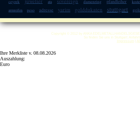
juwelier
sovereign
pfandleiher
ceyrek
damenring
ata
koste
stuttgart
yarim
golddukaten
adresse
gol
peso
armreifen
Copyright © 2012 by ANKA EDELMETALLHANDELSGESELLSC
So finden Sie uns in Stuttgart: Anfah
Impressum
|
A
Ihre Merkliste v. 08.08.2026
Auszahlung:
Euro