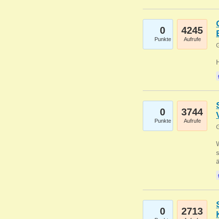
0
4245
Punkte
Aufrufe
G
0
3744
Punkte
Aufrufe
G
W
s
0
2713