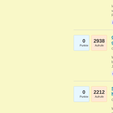
0
2938
Punkte
Aufrufe
G
b
0
2212
Punkte
Aufrufe
G
W