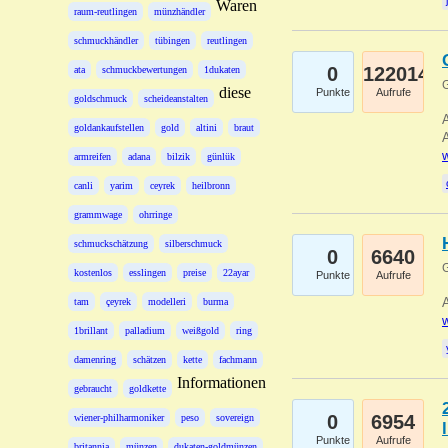
Waren
raum-reutlingen
münzhändler
schmuckhändler
tübingen
reutlingen
0
122014
ata
schmuckbewertungen
1dukaten
G
diese
Punkte
Aufrufe
goldschmuck
scheideanstalten
A
goldankaufstellen
gold
altini
braut
A
w
armreifen
adana
bilzik
günlük
canli
yarim
ceyrek
heilbronn
grammwage
ohrringe
schmuckschätzung
silberschmuck
0
6640
G
kostenlos
esslingen
preise
22ayar
Punkte
Aufrufe
A
tam
çeyrek
modelleri
burma
w
1brillant
palladium
weißgold
ring
damenring
schätzen
kette
fachmann
Informationen
gebraucht
goldkette
0
6954
wiener-philharmoniker
peso
sovereign
Punkte
Aufrufe
britannia
münzen
dukaten-goldmünzen