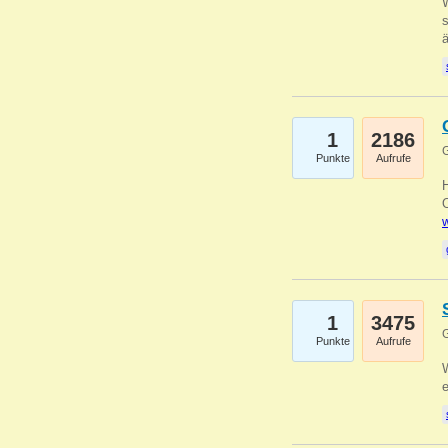
W
s
1
2186
G
Punkte
Aufrufe
O
w
1
3475
G
Punkte
Aufrufe
W