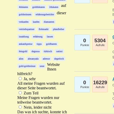
G
auf
4dukaten
golddukaten
2dukaten
B
dieser
B
goldmünzen
erfahrungsberichte
verkaufen
kaufen
diamanten
vertriebspartner
flohmarkt
pfandleiher
inzahlung
erfahrung
lassen
0
5304
G
ankaufspreise
tipps
goldbarren
Punkte
Aufrufe
feingold
degussa
türkisch
satimi
G
g
alim
almanyada
adresse
degerloch
Website
gold-goldmünze
unze
Ihnen
hilfreich?
Ja, sehr
0
16229
All meine Fragen wurden auf
G
Punkte
Aufrufe
dieser Seite beantwortet.
Zum Teil
T
Meine Fragen wurden nur
O
teilweise beantwortet.
Nein, leider nicht
Das was ich suchte, konnte ich