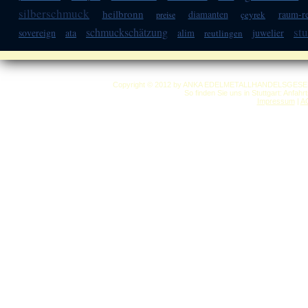
silberschmuck
heilbronn
diamanten
raum-re
çeyrek
preise
stu
schmuckschätzung
sovereign
ata
alim
juwelier
reutlingen
Copyright © 2012 by ANKA EDELMETALLHANDELSGESELLSC
So finden Sie uns in Stuttgart: Anfah
Impressum
|
A