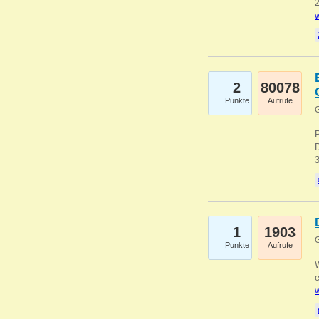
2
w
2
80078
Punkte
Aufrufe
G
1
1903
G
Punkte
Aufrufe
e
w