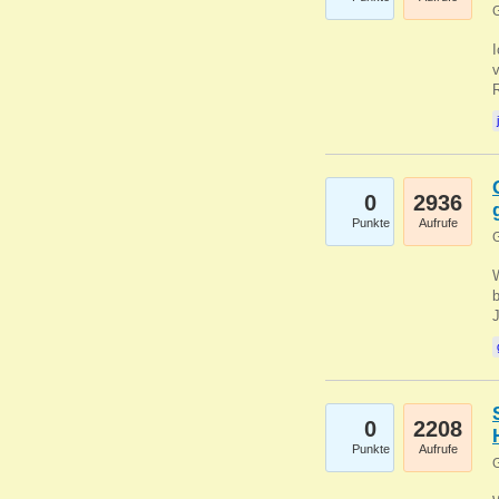
G
0
2936
Punkte
Aufrufe
G
b
0
2208
Punkte
Aufrufe
G