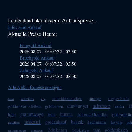
Haupt-
Laufendend aktualisierte Ankaufspreise...
Infos zum Ankauf
Sidebar
Aktuelle Preise Heute:
(Primary)
Feingold Ankauf
2026-08-07 - 04:07:32
-
03:50
Bruchgold Ankauf
2026-08-07 - 04:07:32
-
03:50
Zahngold Ankauf
2026-08-07 - 04:07:32
-
03:50
Alle Ankaufspreise anzeigen
degerloch
scheideanstalten
kostenlos
tübingen
braut
ring
adresse
cumhuriyet
1
goldankaufstellen
goldbarren
kaufen
burma
grammwage
schmuckhändler
tipps
kette
gold-goldmün
ankauf
goldankauf
bilezik
fachmann
lassen
mün
palladium
2dukaten
tam
golddukaten
1dukaten
philharmoniker
almanyada