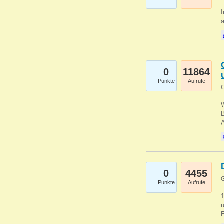
I
a
0
11864
Punkte
Aufrufe
G
B
0
4455
G
Punkte
Aufrufe
u