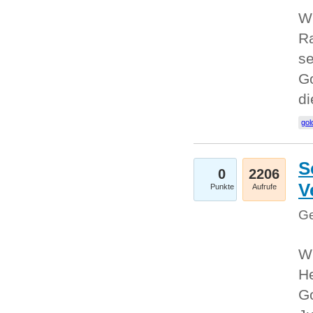
Wi
Ra
se
Go
d
gol
S
0
2206
V
Punkte
Aufrufe
Ge
Wi
He
Go