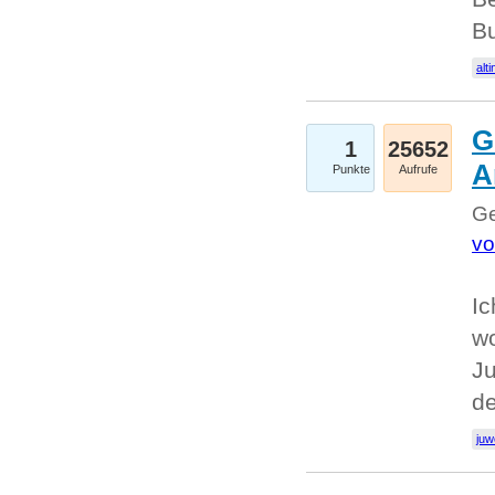
Bu
alti
G
1
25652
A
Punkte
Aufrufe
Ge
vo
Ic
w
Ju
d
juw