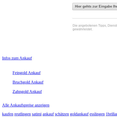
Die angebotenen Tipps, Dienste 
gewährleistet.
Haupt-
Laufendend aktualisierte Ankaufspreise...
Infos zum Ankauf
Sidebar
Aktuelle Preise Heute:
(Primary)
Feingold Ankauf
2026-08-06 - 12:34:58
-
11:50
Bruchgold Ankauf
2026-08-06 - 12:34:58
-
11:50
Zahngold Ankauf
2026-08-06 - 12:34:58
-
11:50
Alle Ankaufspreise anzeigen
kaufen
reutlingen
satimi
ankauf
schätzen
goldankauf
esslingen
1brilla