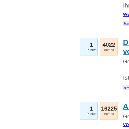
I
we
tip
D
1
4022
v
Punkte
Aufrufe
Ge
Is
gol
A
1
16225
Punkte
Aufrufe
Ge
vo