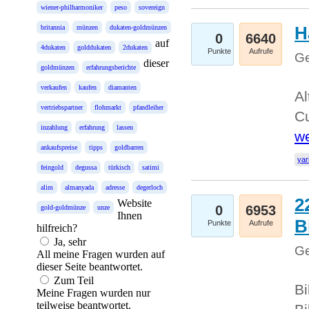
wiener-philharmoniker
peso
sovereign
H
britannia
münzen
dukaten-goldmünzen
0
6640
auf
4dukaten
golddukaten
2dukaten
Punkte
Aufrufe
Ge
dieser
goldmünzen
erfahrungsberichte
verkaufen
kaufen
diamanten
Al
vertriebspartner
flohmarkt
pfandleiher
Cu
inzahlung
erfahrung
lassen
we
ankaufspreise
tipps
goldbarren
yar
feingold
degussa
türkisch
satimi
alim
almanyada
adresse
degerloch
2
Website
0
6953
gold-goldmünze
unze
Ihnen
B
Punkte
Aufrufe
hilfreich?
Ja, sehr
Ge
All meine Fragen wurden auf
dieser Seite beantwortet.
Zum Teil
Bi
Meine Fragen wurden nur
teilweise beantwortet.