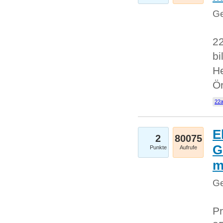
Ge
22
bi
He
Ö
22a
E
2
80075
G
Punkte
Aufrufe
Ge
Pr