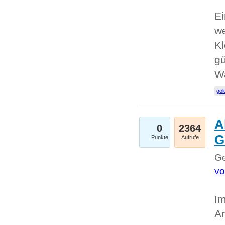
Ei
we
Kl
gü
W
gol
A
0
2364
G
Punkte
Aufrufe
Ge
vo
Im
An