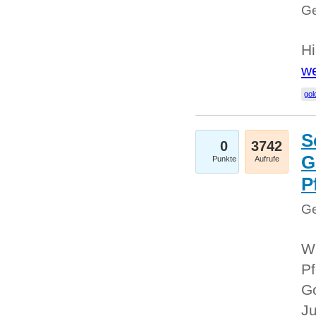
Ge
Hi
we
gol
S
0
3742
G
Punkte
Aufrufe
P
Ge
Wi
Pf
Go
Ju