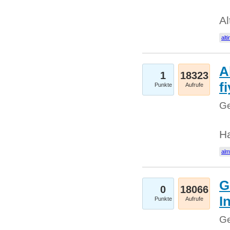
Al
alti
A
1
18323
fi
Punkte
Aufrufe
Ge
H
al
G
0
18066
I
Punkte
Aufrufe
Ge