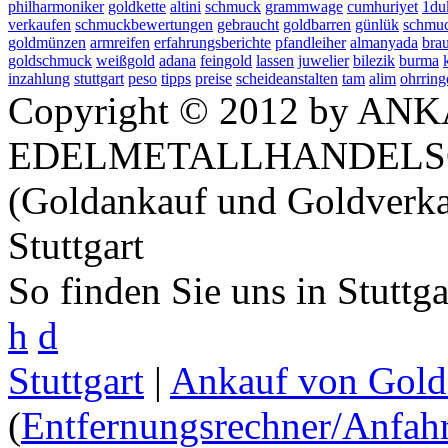
philharmoniker
goldkette
altini
schmuck
grammwage
cumhuriyet
1du
verkaufen
schmuckbewertungen
gebraucht
goldbarren
günlük
schmuc
goldmünzen
armreifen
erfahrungsberichte
pfandleiher
almanyada
brau
goldschmuck
weißgold
adana
feingold
lassen
juwelier
bilezik
burma
inzahlung
stuttgart
peso
tipps
preise
scheideanstalten
tam
alim
ohrring
Copyright © 2012 by ANK
EDELMETALLHANDELS
(Goldankauf und Goldverka
Stuttgart
So finden Sie uns in Stuttg
h
d
Stuttgart
|
Ankauf von Gold 
(
Entfernungsrechner/Anfahr