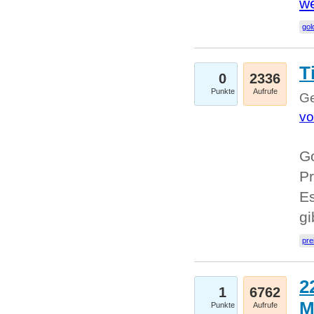
we
go
T
0
2336
Punkte
Aufrufe
Ge
vo
Go
Pr
Es
g
pre
2
1
6762
M
Punkte
Aufrufe