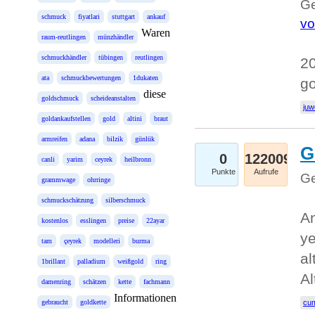
Ge
schmuck
fiyatlari
stuttgart
ankauf
vo
Waren
raum-reutlingen
münzhändler
schmuckhändler
tübingen
reutlingen
20
ata
schmuckbewertungen
1dukaten
g
diese
goldschmuck
scheideanstalten
juw
goldankaufstellen
gold
altini
braut
armreifen
adana
bilzik
günlük
G
0
122009
canli
yarim
ceyrek
heilbronn
Punkte
Aufrufe
Ge
grammwage
ohrringe
schmuckschätzung
silberschmuck
An
kostenlos
esslingen
preise
22ayar
ye
tam
çeyrek
modelleri
burma
al
1brillant
palladium
weißgold
ring
Al
damenring
schätzen
kette
fachmann
Informationen
gebraucht
goldkette
cum