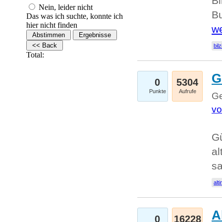
Bi
Nein, leider nicht
Bu
Das was ich suchte, konnte ich
hier nicht finden
we
bilz
Total:
G
0
5304
Punkte
Aufrufe
Ge
vo
Gü
al
sa
alti
A
0
16228