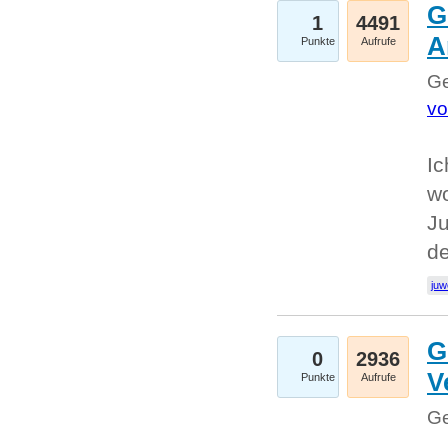
G
1
4491
A
Punkte
Aufrufe
Ge
vo
Ic
w
Ju
d
juw
G
0
2936
V
Punkte
Aufrufe
Ge