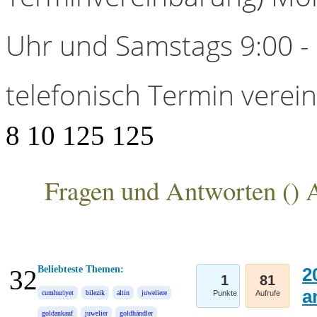
Uhr und Samstags 9:00 - 1
telefonisch Termin verei
8
10
125
125
Fragen und Antworten (
) 
ANKA Edelmetallhandelsgesellschaft mbH
Beliebteste Themen:
2
32
1
81
a
cumhuriyet
bilezik
altin
juweliere
Punkte
Aufrufe
goldankauf
juwelier
goldhändler