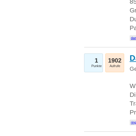
85
Gr
Du
Pa
dam
D
1
1902
Punkte
Aufrufe
Ge
W
Di
Tr
Pr
rin