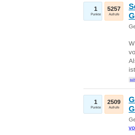
S
1
5257
G
Punkte
Aufrufe
Ge
W
v
Al
is
sc
G
1
2509
G
Punkte
Aufrufe
Ge
vo