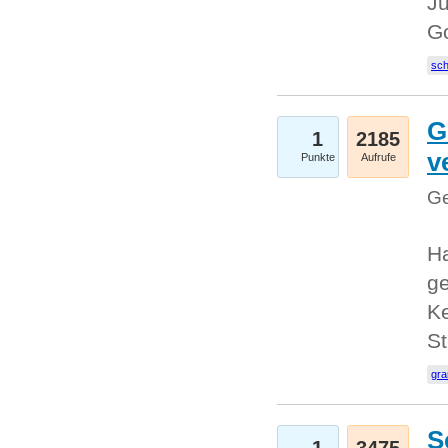
Ju
G
sc
G
1
2185
v
Punkte
Aufrufe
Ge
H
ge
Ke
S
gr
S