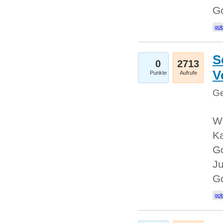
G
gol
S
0
2713
V
Punkte
Aufrufe
Ge
Wi
Ka
Go
Ju
G
gol