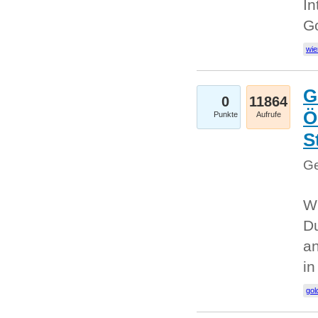
In
G
wie
G
0
11864
Ö
Punkte
Aufrufe
S
Ge
Wi
Du
an
i
gol