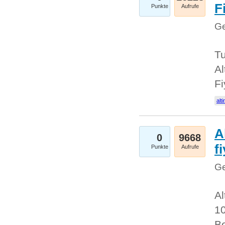
Fi
Punkte
Aufrufe
Ge
Tu
Al
Fi
alti
A
0
9668
f
Punkte
Aufrufe
Ge
Al
10
Be