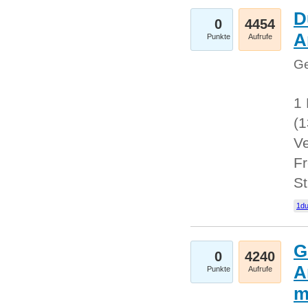
D
0
4454
A
Punkte
Aufrufe
Ge
1 
(
Ve
Fr
St
1du
G
0
4240
A
Punkte
Aufrufe
m