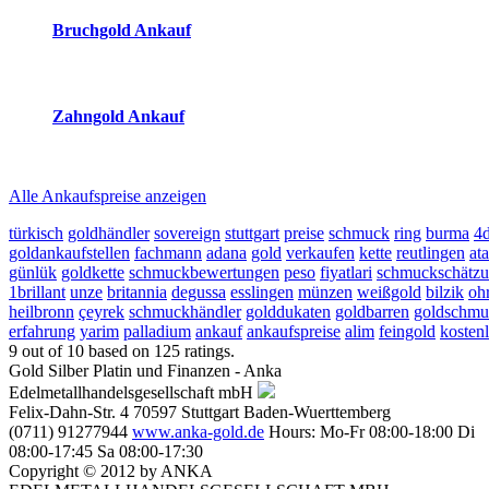
Bruchgold Ankauf
2026-08-06 - 17:17:04
-
16:50
Zahngold Ankauf
2026-08-06 - 17:17:04
-
16:50
Alle Ankaufspreise anzeigen
türkisch
goldhändler
sovereign
stuttgart
preise
schmuck
ring
burma
4
goldankaufstellen
fachmann
adana
gold
verkaufen
kette
reutlingen
ata
günlük
goldkette
schmuckbewertungen
peso
fiyatlari
schmuckschätz
1brillant
unze
britannia
degussa
esslingen
münzen
weißgold
bilzik
oh
heilbronn
çeyrek
schmuckhändler
golddukaten
goldbarren
goldschmu
erfahrung
yarim
palladium
ankauf
ankaufspreise
alim
feingold
kosten
9
out of
10
based on
125
ratings.
Gold Silber Platin und Finanzen - Anka
Edelmetallhandelsgesellschaft mbH
Felix-Dahn-Str. 4
70597
Stuttgart
Baden-Wuerttemberg
(0711) 91277944
www.anka-gold.de
Hours:
Mo-Fr 08:00-18:00
Di
08:00-17:45
Sa 08:00-17:30
Copyright © 2012 by ANKA