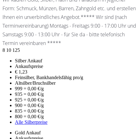
Form: Schmuck, Münzen, Barren, Zahngold etc. und erstellen
Ihnen ein unverbindliches Angebot.***** Wir sind (nach
Terminvereinbarung) Montags - Freitags 9:00 - 17:00 Uhr und
Samstags 9:00 - 13:00 Uhr - für Sie da - bitte telefonisch
Termin vereinbaren *****
8
10
125
Silber Ankauf
Ankaufspreise
€
1,23
Feinsilber, Bankhandelsfähig pro/g
Altsilber/Bruchsilber
999 = 0,00 €/g
935 = 0,00 €/g
925 = 0,00 €/g
900 = 0,00 €/g
835 = 0,00 €/g
800 = 0,00 €/g
Alle Silberpreise
Gold Ankauf
Ankaufspreise