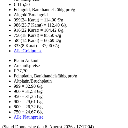
€
115,50
Feingold, Bankhandelsfähig pro/g
Altgold/Bruchgold
999
(24 Karat) = 114,00 €/g
986
(23,7 Karat) = 112,40 €/g
916
(22 Karat) = 104,42 €/g
750
(18 Karat) = 85,50 €/g
585
(14 Karat) = 66,69 €/g
333
(8 Karat) = 37,96 €/g
Alle Goldpreise
Platin Ankauf
Ankaufspreise
€
37,70
Feinplatin, Bankhandelsfähig pro/g
Altplatin/Bruchplatin
999 = 32,90 €/g
960 = 31,58 €/g
950 = 31,25 €/g
900 = 29,61 €/g
800 = 26,32 €/g
750 = 24,67 €/g
Alle Platinpreise
(Stand Donnerstag den 6. August 2026 - 17:17:04)