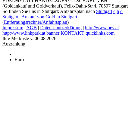
EDELMETALLHANDELSGESELLSCHAFT MBH
(Goldankauf und Goldverkauf), Felix-Dahn-Str.4, 70597 Stuttgart
So finden Sie uns in Stuttgart: Anfahrtsplan nach
Stuttgart
c
h
d
Stuttgart
|
Ankauf von Gold in Stuttgart
(
Entfernungsrechner/Anfahrtsplan
)
Impressum
|
AGB
|
Datenschutzerklärung
|
http://www.oev.at
http://www.linkpark.at
banner
KONTAKT
quicklinks.com
Ihre Merkliste v. 06.08.2026
Auszahlung:
Euro