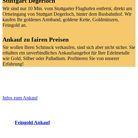
Stuttgart Degerloch
Wir sind nur 10 Min. vom Stuttgarter Flughafen entfernt, direkt am
Ortseingang von Stuttgart Degerloch, hinter dem Busbahnhof. Wir
kaufen Ihr goldenes Armband, goldene Kette, Goldmünzen,
Feingold an.
Ankauf zu fairen Preisen
Sie wollen Ihren Schmuck verkaufen, sind sich aber nicht sicher. Sie
erhalten ein unverbindliches Ankaufsangebot für Ihre Edelmetalle
wie Gold, Silber oder Palladium. Profitieren Sie von unserer
Erfahrung!
Laufendend aktualisierte Ankaufspreise...
Haupt-
Sidebar
Infos zum Ankauf
(Primary)
Aktuelle Preise Heute:
Feingold Ankauf
2026-08-06 - 17:17:04
-
16:50