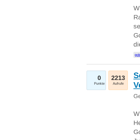
Wi
Ra
se
Go
d
gol
S
0
2213
V
Punkte
Aufrufe
Ge
Wi
He
Go