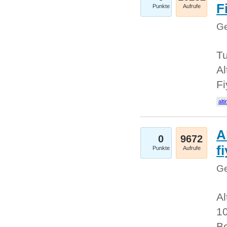
Fi
Punkte
Aufrufe
Ge
Tu
Al
Fi
alti
A
0
9672
f
Punkte
Aufrufe
Ge
Al
10
Be