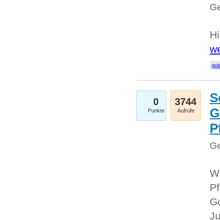
Ge
Hi
we
gol
S
0
3744
G
Punkte
Aufrufe
P
Ge
Wi
Pf
Go
Ju