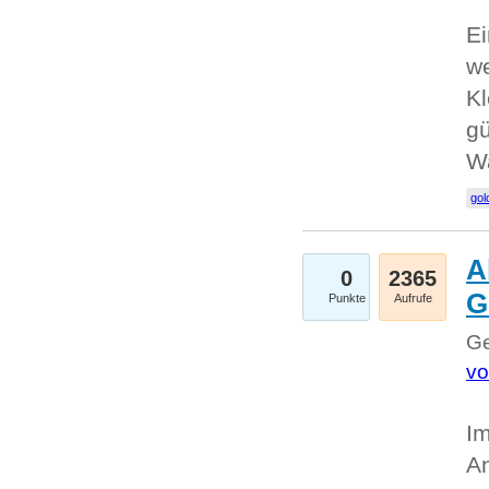
Ei
we
Kl
gü
W
gol
A
0
2365
G
Punkte
Aufrufe
Ge
vo
Im
An