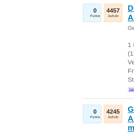
D
0
4457
A
Punkte
Aufrufe
Ge
1 
(
Ve
Fr
St
1du
G
0
4245
A
Punkte
Aufrufe
m