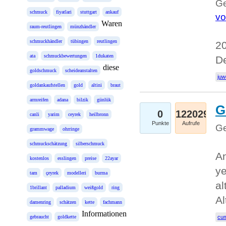
Ge
schmuck
fiyatlari
stuttgart
ankauf
vo
Waren
raum-reutlingen
münzhändler
schmuckhändler
tübingen
reutlingen
20
ata
schmuckbewertungen
1dukaten
D
diese
goldschmuck
scheideanstalten
juw
goldankaufstellen
gold
altini
braut
armreifen
adana
bilzik
günlük
G
0
122029
canli
yarim
ceyrek
heilbronn
Punkte
Aufrufe
Ge
grammwage
ohrringe
schmuckschätzung
silberschmuck
An
kostenlos
esslingen
preise
22ayar
ye
tam
çeyrek
modelleri
burma
al
1brillant
palladium
weißgold
ring
Al
damenring
schätzen
kette
fachmann
Informationen
gebraucht
goldkette
cum