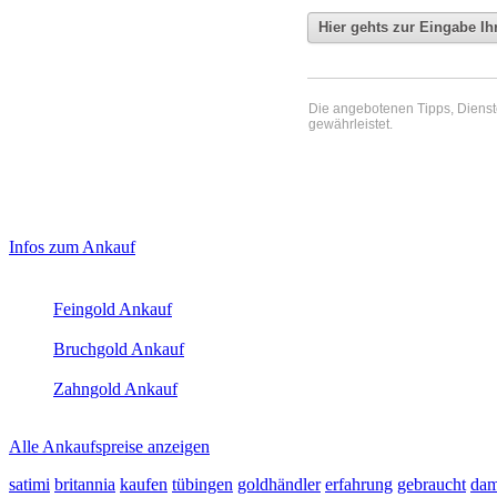
Die angebotenen Tipps, Dienste 
gewährleistet.
Haupt-
Laufendend aktualisierte Ankaufspreise...
Infos zum Ankauf
Sidebar
Aktuelle Preise Heute:
(Primary)
Feingold Ankauf
2026-08-09 - 02:13:03
-
23:50
Bruchgold Ankauf
2026-08-09 - 02:13:03
-
23:50
Zahngold Ankauf
2026-08-09 - 02:13:03
-
23:50
Alle Ankaufspreise anzeigen
satimi
britannia
kaufen
tübingen
goldhändler
erfahrung
gebraucht
dam