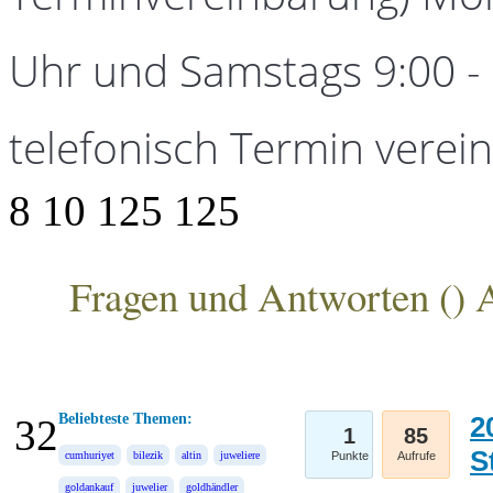
Uhr und Samstags 9:00 - 1
telefonisch Termin verei
8
10
125
125
Fragen und Antworten (
) 
ANKA Edelmetallhandelsgesellschaft mbH
Beliebteste Themen:
2
32
1
85
S
cumhuriyet
bilezik
altin
juweliere
Punkte
Aufrufe
goldankauf
juwelier
goldhändler