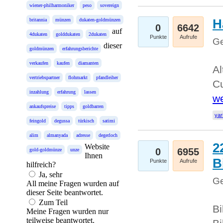
wiener-philharmoniker
peso
sovereign
H
britannia
münzen
dukaten-goldmünzen
0
6642
auf
4dukaten
golddukaten
2dukaten
Punkte
Aufrufe
Ge
dieser
goldmünzen
erfahrungsberichte
verkaufen
kaufen
diamanten
Al
vertriebspartner
flohmarkt
pfandleiher
Cu
inzahlung
erfahrung
lassen
we
ankaufspreise
tipps
goldbarren
yar
feingold
degussa
türkisch
satimi
alim
almanyada
adresse
degerloch
2
Website
0
6955
gold-goldmünze
unze
Ihnen
B
Punkte
Aufrufe
hilfreich?
Ja, sehr
Ge
All meine Fragen wurden auf
dieser Seite beantwortet.
Zum Teil
Bi
Meine Fragen wurden nur
teilweise beantwortet.