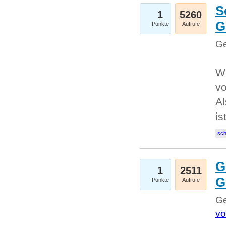
S
1
5260
G
Punkte
Aufrufe
Ge
W
v
Al
is
sc
G
1
2511
G
Punkte
Aufrufe
Ge
vo