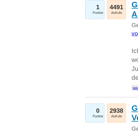
G
1
4491
A
Punkte
Aufrufe
Ge
vo
Ic
w
Ju
d
juw
G
0
2938
V
Punkte
Aufrufe
Ge