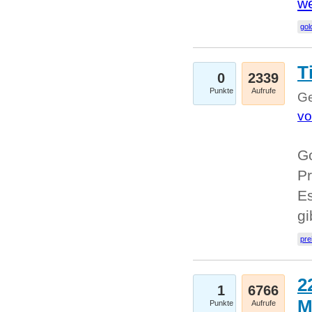
we
go
T
0
2339
Punkte
Aufrufe
Ge
vo
Go
Pr
Es
g
pre
2
1
6766
M
Punkte
Aufrufe