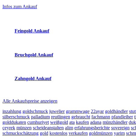
Sidebar
Infos zum Ankauf
(Primary)
Aktuelle Preise Heute:
Feingold Ankauf
2026-08-07 - 14:21:45
-
13:50
Bruchgold Ankauf
2026-08-07 - 14:21:45
-
13:50
Zahngold Ankauf
2026-08-07 - 14:21:45
-
13:50
Alle Ankaufspreise anzeigen
inzahlung
goldschmuck
juwelier
grammwage
22ayar
goldhändler
stut
silberschmuck
palladium
reutlingen
gebraucht
fachmann
pfandleiher
t
golddukaten
cumhuriyet
weißgold
ata
kaufen
adana
münzhändler
duk
çeyrek
münzen
scheideanstalten
alim
erfahrungsberichte
sovereign
sc
schmuckschätzung
gold
kostenlos
verkaufen
goldmünzen
yarim
schm