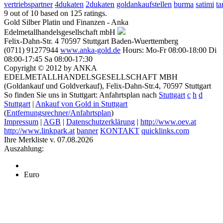
vertriebspartner
4dukaten
2dukaten
goldankaufstellen
burma
satimi
t
9
out of
10
based on
125
ratings.
Gold Silber Platin und Finanzen - Anka
Edelmetallhandelsgesellschaft mbH
Felix-Dahn-Str. 4
70597
Stuttgart
Baden-Wuerttemberg
(0711) 91277944
www.anka-gold.de
Hours:
Mo-Fr 08:00-18:00
Di
08:00-17:45
Sa 08:00-17:30
Copyright © 2012 by ANKA
EDELMETALLHANDELSGESELLSCHAFT MBH
(Goldankauf und Goldverkauf), Felix-Dahn-Str.4, 70597 Stuttgart
So finden Sie uns in Stuttgart: Anfahrtsplan nach
Stuttgart
c
h
d
Stuttgart
|
Ankauf von Gold in Stuttgart
(
Entfernungsrechner/Anfahrtsplan
)
Impressum
|
AGB
|
Datenschutzerklärung
|
http://www.oev.at
http://www.linkpark.at
banner
KONTAKT
quicklinks.com
Ihre Merkliste v. 07.08.2026
Auszahlung:
Euro