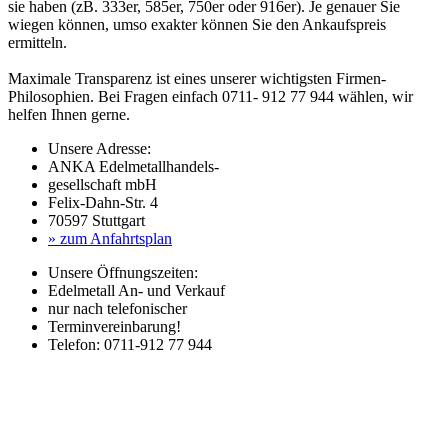
sie haben (zB. 333er, 585er, 750er oder 916er). Je genauer Sie
wiegen können, umso exakter können Sie den Ankaufspreis
ermitteln.
Maximale Transparenz ist eines unserer wichtigsten Firmen-
Philosophien. Bei Fragen einfach 0711- 912 77 944 wählen, wir
helfen Ihnen gerne.
Unsere Adresse:
ANKA Edelmetallhandels-
gesellschaft mbH
Felix-Dahn-Str. 4
70597 Stuttgart
» zum Anfahrtsplan
Unsere Öffnungszeiten:
Edelmetall An- und Verkauf
nur nach telefonischer
Terminvereinbarung!
Telefon: 0711-912 77 944
Laufendend aktualisierte Ankaufspreise...
Haupt-