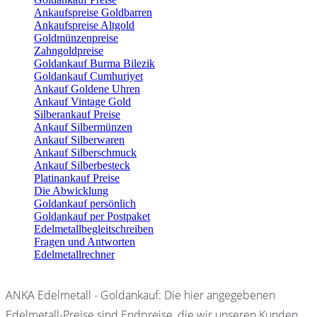
Ankaufspreise Goldbarren
Ankaufspreise Altgold
Goldmünzenpreise
Zahngoldpreise
Goldankauf Burma Bilezik
Goldankauf Cumhuriyet
Ankauf Goldene Uhren
Ankauf Vintage Gold
Silberankauf Preise
Ankauf Silbermünzen
Ankauf Silberwaren
Ankauf Silberschmuck
Ankauf Silberbesteck
Platinankauf Preise
Die Abwicklung
Goldankauf persönlich
Goldankauf per Postpaket
Edelmetallbegleitschreiben
Fragen und Antworten
Edelmetallrechner
ANKA Edelmetall - Goldankauf: Die hier angegebenen
Edelmetall-Preise sind Endpreise, die wir unseren Kunden