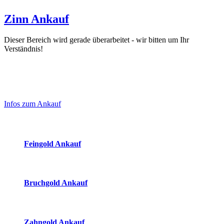
Zinn Ankauf
Dieser Bereich wird gerade überarbeitet - wir bitten um Ihr
Verständnis!
Laufendend aktualisierte Ankaufspreise...
Haupt-
Sidebar
Infos zum Ankauf
(Primary)
Aktuelle Preise Heute:
Feingold Ankauf
2026-08-08 - 19:35:08
-
23:50
Bruchgold Ankauf
2026-08-08 - 19:35:08
-
23:50
Zahngold Ankauf