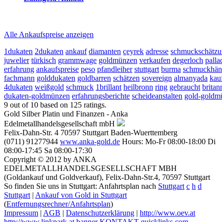
2026-08-08 - 19:35:08
-
23:50
Alle Ankaufspreise anzeigen
1dukaten
2dukaten
ankauf
diamanten
çeyrek
adresse
schmuckschätz
juwelier
türkisch
grammwage
goldmünzen
verkaufen
degerloch
pall
erfahrung
ankaufspreise
peso
pfandleiher
stuttgart
burma
schmuckhän
fachmann
golddukaten
goldbarren
schätzen
sovereign
almanyada
kau
4dukaten
weißgold
schmuck
1brillant
heilbronn
ring
gebraucht
britan
dukaten-goldmünzen
erfahrungsberichte
scheideanstalten
gold-goldm
9
out of
10
based on
125
ratings.
Gold Silber Platin und Finanzen - Anka
Edelmetallhandelsgesellschaft mbH
Felix-Dahn-Str. 4
70597
Stuttgart
Baden-Wuerttemberg
(0711) 91277944
www.anka-gold.de
Hours:
Mo-Fr 08:00-18:00
Di
08:00-17:45
Sa 08:00-17:30
Copyright © 2012 by ANKA
EDELMETALLHANDELSGESELLSCHAFT MBH
(Goldankauf und Goldverkauf), Felix-Dahn-Str.4, 70597 Stuttgart
So finden Sie uns in Stuttgart: Anfahrtsplan nach
Stuttgart
c
h
d
Stuttgart
|
Ankauf von Gold in Stuttgart
(
Entfernungsrechner/Anfahrtsplan
)
Impressum
|
AGB
|
Datenschutzerklärung
|
http://www.oev.at
http://www.linkpark.at
banner
KONTAKT
quicklinks.com