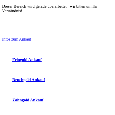
Dieser Bereich wird gerade überarbeitet - wir bitten um Ihr
Verständnis!
Laufendend aktualisierte Ankaufspreise...
Haupt-
Sidebar
Infos zum Ankauf
(Primary)
Aktuelle Preise Heute:
Feingold Ankauf
2026-08-08 - 05:20:53
-
23:50
Bruchgold Ankauf
2026-08-08 - 05:20:53
-
23:50
Zahngold Ankauf
2026-08-08 - 05:20:53
-
23:50