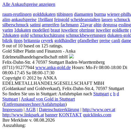
Alle Ankaufspreise anzeigen
raum-reutlingen
golddukaten
tübingen
diamanten
burma
wiener-phil
alim
ankaufspreise
1brillant
feingold
scheideanstalten
lassen
schmuck
silberschmuck
satimi
armreifen
fachmann
22ayar
altin
degussa
esslin
yarim
1dukaten
modelleri
braut
juweliere
ohrringe
juwelier
goldkette
2dukaten
gold
schmuckschätzung
schmuckbewertungen
dukaten-go
bilzik
tipps
britannia
ceyrek
goldhändler
pfandleiher
preise
canli
dame
9
out of
10
based on
125
ratings.
Gold Silber Platin und Finanzen - Anka
Edelmetallhandelsgesellschaft mbH
Felix-Dahn-Str. 4
70597
Stuttgart
Baden-Wuerttemberg
(0711) 91277944
www.anka-gold.de
Hours:
Mo-Fr 08:00-18:00
Di
08:00-17:45
Sa 08:00-17:30
Copyright © 2012 by ANKA
EDELMETALLHANDELSGESELLSCHAFT MBH
(Goldankauf und Goldverkauf), Felix-Dahn-Str.4, 70597 Stuttgart
So finden Sie uns in Stuttgart: Anfahrtsplan nach
Stuttgart
c
h
d
Stuttgart
|
Ankauf von Gold in Stuttgart
(
Entfernungsrechner/Anfahrtsplan
)
Impressum
|
AGB
|
Datenschutzerklärung
|
http://www.oev.at
http://www.linkpark.at
banner
KONTAKT
quicklinks.com
Ihre Merkliste v. 08.08.2026
Auszahlung: