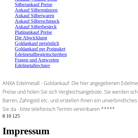
Silberankauf Preise
Ankauf Silbermünzen
Ankauf Silberwaren
Ankauf Silberschmuck
Ankauf Silberbesteck
Platinankauf Preise
Die Abwicklung
Goldankauf persönlich
Goldankauf per Postpaket
Edelmetallbegleitschreiben
Fragen und Antworten
Edelmetallrechner
ANKA Edelmetall - Goldankauf: Die hier angegebenen Edelmet
Preise und holen Sie sich Vergleichsangebote. Sie werden schn
Barren, Zahngold etc. und erstellen Ihnen ein unverbindliches
Sie da - bitte telefonisch Termin vereinbaren *****
8
10
125
Impressum