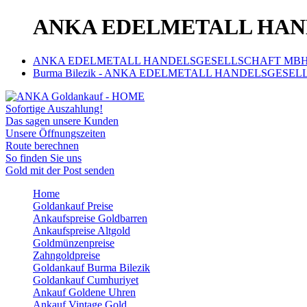
ANKA EDELMETALL HANDE
ANKA EDELMETALL HANDELSGESELLSCHAFT MBH | Ank
Burma Bilezik - ANKA EDELMETALL HANDELSGESELLSC
Sofortige Auszahlung!
Das sagen unsere Kunden
Unsere Öffnungszeiten
Route berechnen
So finden Sie uns
Gold mit der Post senden
Home
Goldankauf Preise
Ankaufspreise Goldbarren
Ankaufspreise Altgold
Goldmünzenpreise
Zahngoldpreise
Goldankauf Burma Bilezik
Goldankauf Cumhuriyet
Ankauf Goldene Uhren
Ankauf Vintage Gold