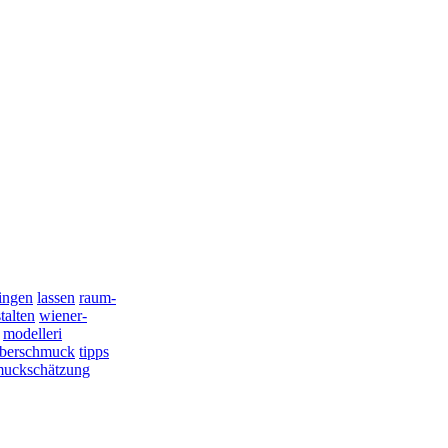
lingen
lassen
raum-
talten
wiener-
modelleri
lberschmuck
tipps
muckschätzung