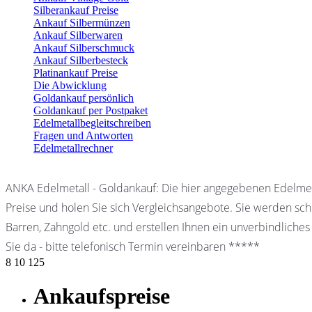
Silberankauf Preise
Ankauf Silbermünzen
Ankauf Silberwaren
Ankauf Silberschmuck
Ankauf Silberbesteck
Platinankauf Preise
Die Abwicklung
Goldankauf persönlich
Goldankauf per Postpaket
Edelmetallbegleitschreiben
Fragen und Antworten
Edelmetallrechner
ANKA Edelmetall - Goldankauf: Die hier angegebenen Edelmet
Preise und holen Sie sich Vergleichsangebote. Sie werden schn
Barren, Zahngold etc. und erstellen Ihnen ein unverbindliches
Sie da - bitte telefonisch Termin vereinbaren *****
8
10
125
Ankaufspreise