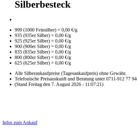
Silberbesteck
999 (1000 Feinsilber) = 0,00 €/g
935 (935er Silber) = 0,00 €/g
925 (925er Silber) = 0,00 €/g
900 (900er Silber) = 0,00 €/g
835 (835er Silber) = 0,00 €/g
800 (800er Silber) = 0,00 €/g
625 (625er Silber) = 0,00 €/g
Alle Silberankaufpreise (Tagesankaufpreis) ohne Gewähr.
Telefonische Preisauskunft und Beratung unter 0711-912 77 9
(Stand Freitag den 7. August 2026 - 11:07:21)
Laufendend aktualisierte Ankaufspreise...
Haupt-
Sidebar
Infos zum Ankauf
(Primary)
Aktuelle Preise Heute: