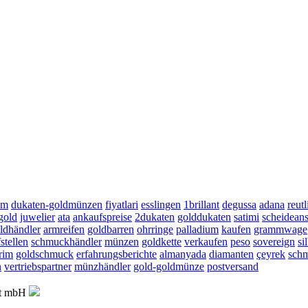
am
dukaten-goldmünzen
fiyatlari
esslingen
1brillant
degussa
adana
reut
gold
juwelier
ata
ankaufspreise
2dukaten
golddukaten
satimi
scheideans
ldhändler
armreifen
goldbarren
ohrringe
palladium
kaufen
grammwage
stellen
schmuckhändler
münzen
goldkette
verkaufen
peso
sovereign
si
rim
goldschmuck
erfahrungsberichte
almanyada
diamanten
çeyrek
sch
n
vertriebspartner
münzhändler
gold-goldmünze
postversand
ft mbH