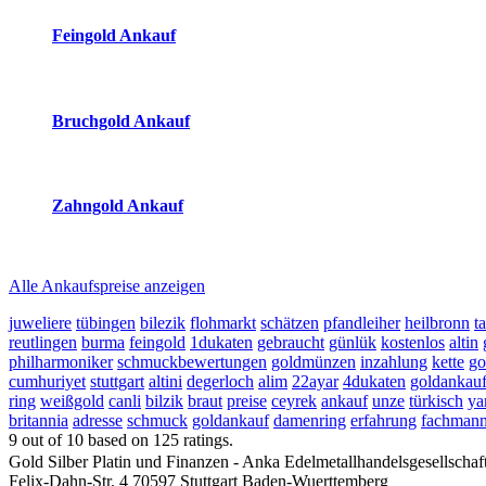
Feingold Ankauf
2026-08-07 - 11:07:21
-
10:50
Bruchgold Ankauf
2026-08-07 - 11:07:21
-
10:50
Zahngold Ankauf
2026-08-07 - 11:07:21
-
10:50
Alle Ankaufspreise anzeigen
juweliere
tübingen
bilezik
flohmarkt
schätzen
pfandleiher
heilbronn
t
reutlingen
burma
feingold
1dukaten
gebraucht
günlük
kostenlos
altin
philharmoniker
schmuckbewertungen
goldmünzen
inzahlung
kette
go
cumhuriyet
stuttgart
altini
degerloch
alim
22ayar
4dukaten
goldankauf
ring
weißgold
canli
bilzik
braut
preise
ceyrek
ankauf
unze
türkisch
ya
britannia
adresse
schmuck
goldankauf
damenring
erfahrung
fachman
9
out of
10
based on
125
ratings.
Gold Silber Platin und Finanzen - Anka Edelmetallhandelsgesellscha
Felix-Dahn-Str. 4
70597
Stuttgart
Baden-Wuerttemberg