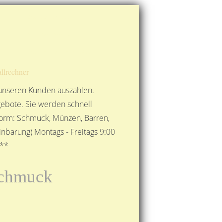
Route berechnen
So finden Sie uns
Gold mit der Post senden
llrechner
 unseren Kunden auszahlen.
ebote. Sie werden schnell
 Form: Schmuck, Münzen, Barren,
nbarung) Montags - Freitags 9:00
***
rschmuck