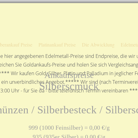
Sofortige Auszahlung!
Das sagen unsere Kunden
Unsere Öffnungszeiten
lberankauf Preise
Platinankauf Preise
Die Abwicklung
Edelmeta
e hier angegebenen Edelmetall-Preise sind Endpreise, die wir
ichen Sie Goldankaufs-Preise und holen Sie sich Vergleichsang
**** Wir kaufen Gold, Silber, Platin und Palladium in jeglicher
Ankaufspreise
n ein unverbindliches Angebot.***** Wir sind (nach Terminverei
Silberscmuck
3:00 Uhr - für Sie da - bitte telefonisch Termin vereinbaren **
ünzen / Silberbesteck / Silbe
999 (1000 Feinsilber) = 0,00 €/g
935 (935er Silber) = 0,00 €/g