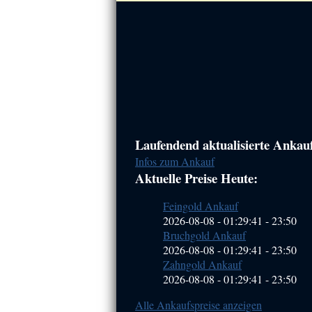
Haupt-
Laufendend aktualisierte Ankaufs
Infos zum Ankauf
Sidebar
Aktuelle Preise Heute:
(Primary)
Feingold Ankauf
2026-08-08 - 01:29:41
-
23:50
Bruchgold Ankauf
2026-08-08 - 01:29:41
-
23:50
Zahngold Ankauf
2026-08-08 - 01:29:41
-
23:50
Alle Ankaufspreise anzeigen