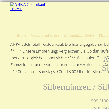
Home
Goldankauf Preise
Silberankauf Preise
Platin
ANKA Edelmetall - Goldankauf: Die hier angegebenen Ede
***** Unsere Empfehlung: Vergleichen Sie Goldankaufs-P
merken, vergleichen lohnt sich. ***** Wir kaufen Gold, S
A
Zahngold etc. und erstellen Ihnen ein unverbindliches A
S
- 17:00 Uhr und Samstags 9:00 - 13:00 Uhr - für Sie da - 
Silbermünzen / Sil
999 (1000
935 (93