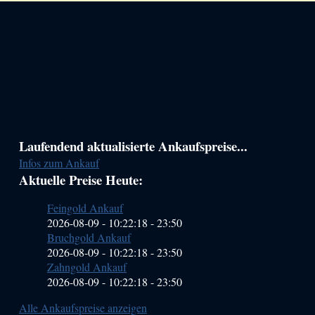
Haupt-
Laufendend aktualisierte Ankaufspreise...
Infos zum Ankauf
Sidebar
Aktuelle Preise Heute:
(Primary)
Feingold Ankauf
2026-08-09 - 10:22:18
-
23:50
Bruchgold Ankauf
2026-08-09 - 10:22:18
-
23:50
Zahngold Ankauf
2026-08-09 - 10:22:18
-
23:50
Alle Ankaufspreise anzeigen