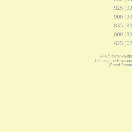
925 (92
900 (90
835 (83
800 (80
625 (62
Alle Silberankaufp
Telefonische Preisaus
(Stand Sonnta