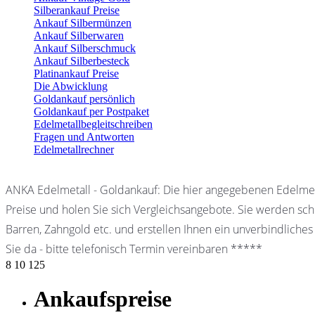
Silberankauf Preise
Ankauf Silbermünzen
Ankauf Silberwaren
Ankauf Silberschmuck
Ankauf Silberbesteck
Platinankauf Preise
Die Abwicklung
Goldankauf persönlich
Goldankauf per Postpaket
Edelmetallbegleitschreiben
Fragen und Antworten
Edelmetallrechner
ANKA Edelmetall - Goldankauf: Die hier angegebenen Edelmet
Preise und holen Sie sich Vergleichsangebote. Sie werden schn
Barren, Zahngold etc. und erstellen Ihnen ein unverbindliches
Sie da - bitte telefonisch Termin vereinbaren *****
8
10
125
Ankaufspreise