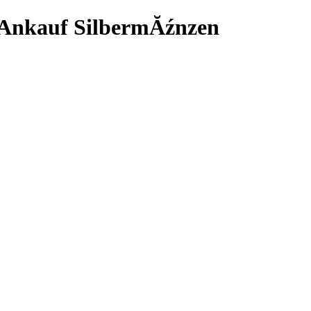
auf SilbermĂźnzen