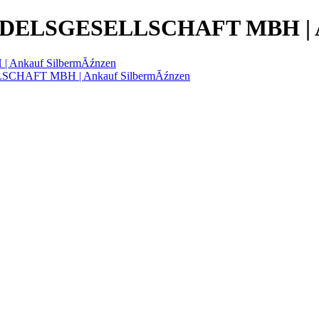
LSGESELLSCHAFT MBH | Ank
kauf SilbermĂźnzen
CHAFT MBH | Ankauf SilbermĂźnzen