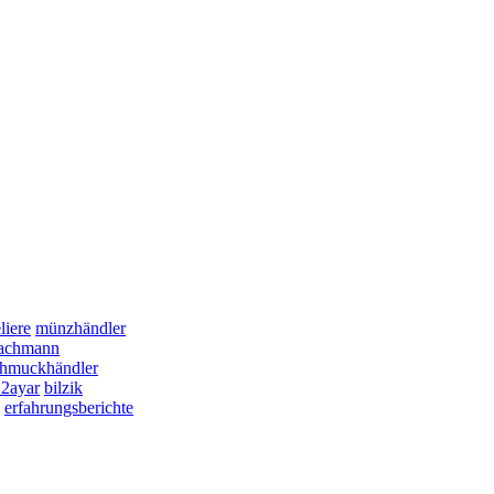
liere
münzhändler
achmann
chmuckhändler
22ayar
bilzik
erfahrungsberichte