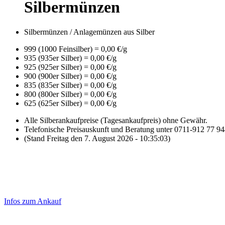
Silbermünzen
Silbermünzen / Anlagemünzen aus Silber
999 (1000 Feinsilber) = 0,00 €/g
935 (935er Silber) = 0,00 €/g
925 (925er Silber) = 0,00 €/g
900 (900er Silber) = 0,00 €/g
835 (835er Silber) = 0,00 €/g
800 (800er Silber) = 0,00 €/g
625 (625er Silber) = 0,00 €/g
Alle Silberankaufpreise (Tagesankaufpreis) ohne Gewähr.
Telefonische Preisauskunft und Beratung unter 0711-912 77 9
(Stand Freitag den 7. August 2026 - 10:35:03)
Laufendend aktualisierte Ankaufspreise...
Haupt-
Sidebar
Infos zum Ankauf
(Primary)
Aktuelle Preise Heute: