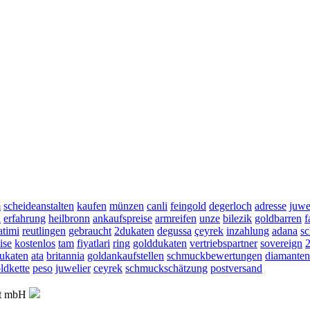
m
scheideanstalten
kaufen
münzen
canli
feingold
degerloch
adresse
juwe
n
erfahrung
heilbronn
ankaufspreise
armreifen
unze
bilezik
goldbarren
f
atimi
reutlingen
gebraucht
2dukaten
degussa
çeyrek
inzahlung
adana
s
ise
kostenlos
tam
fiyatlari
ring
golddukaten
vertriebspartner
sovereign
ukaten
ata
britannia
goldankaufstellen
schmuckbewertungen
diamanten
ldkette
peso
juwelier
ceyrek
schmuckschätzung
postversand
ft mbH