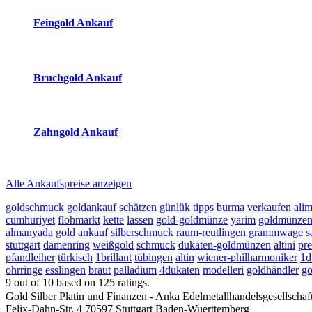
Feingold Ankauf
2026-08-07 - 10:35:03
-
09:50
Bruchgold Ankauf
2026-08-07 - 10:35:03
-
09:50
Zahngold Ankauf
2026-08-07 - 10:35:03
-
09:50
Alle Ankaufspreise anzeigen
goldschmuck
goldankauf
schätzen
günlük
tipps
burma
verkaufen
ali
cumhuriyet
flohmarkt
kette
lassen
gold-goldmünze
yarim
goldmünze
almanyada
gold
ankauf
silberschmuck
raum-reutlingen
grammwage
s
stuttgart
damenring
weißgold
schmuck
dukaten-goldmünzen
altini
pre
pfandleiher
türkisch
1brillant
tübingen
altin
wiener-philharmoniker
1d
ohrringe
esslingen
braut
palladium
4dukaten
modelleri
goldhändler
go
9
out of
10
based on
125
ratings.
Gold Silber Platin und Finanzen - Anka Edelmetallhandelsgesellscha
Felix-Dahn-Str. 4
70597
Stuttgart
Baden-Wuerttemberg