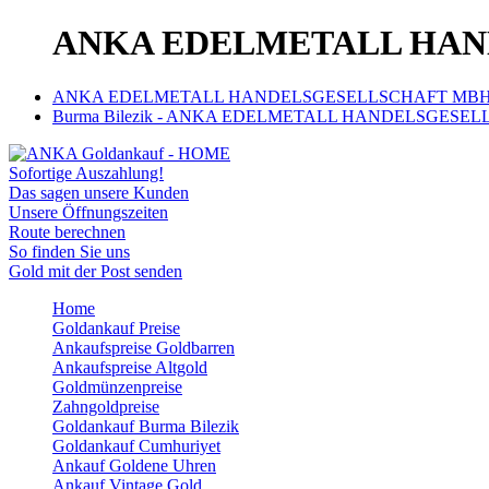
ANKA EDELMETALL HANDE
ANKA EDELMETALL HANDELSGESELLSCHAFT MBH | An
Burma Bilezik - ANKA EDELMETALL HANDELSGESELLS
Sofortige Auszahlung!
Das sagen unsere Kunden
Unsere Öffnungszeiten
Route berechnen
So finden Sie uns
Gold mit der Post senden
Home
Goldankauf Preise
Ankaufspreise Goldbarren
Ankaufspreise Altgold
Goldmünzenpreise
Zahngoldpreise
Goldankauf Burma Bilezik
Goldankauf Cumhuriyet
Ankauf Goldene Uhren
Ankauf Vintage Gold