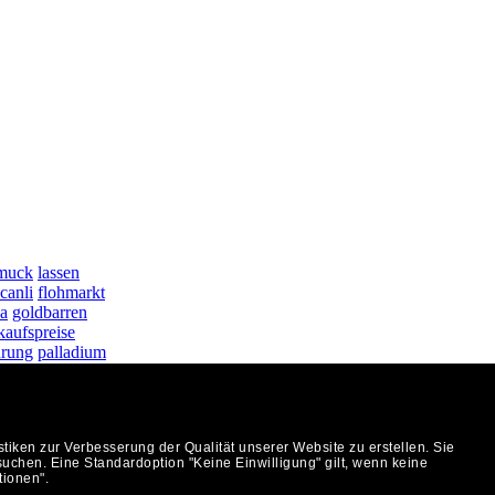
muck
lassen
canli
flohmarkt
a
goldbarren
kaufspreise
hrung
palladium
 Stuttgart
ken zur Verbesserung der Qualität unserer Website zu erstellen. Sie
uchen. Eine Standardoption "Keine Einwilligung" gilt, wenn keine
tionen".