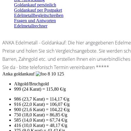
Goldankauf persönlich
Goldankauf per Postpaket
Edelmetallbegleitschreiben
Fragen und Antworten
Edelmetallrechner
ANKA Edelmetall - Goldankauf: Die hier angegebenen Edelmet
Preise und holen Sie sich Vergleichsangebote. Sie werden schn
Barren, Zahngold etc. und erstellen Ihnen ein unverbindliches
Sie da - bitte telefonisch Termin vereinbaren *****
Anka goldankauf
8
10
125
Altgold/Bruchgold
999 (24 Karat) = 115,80 €/g
986 (23,7 Karat) = 114,17 €/g
916 (22,0 Karat) = 106,07 €/g
900 (21,6 Karat) = 104,22 €/g
750 (18,0 Karat) = 86,85 €/g
585 (14,0 Karat) = 67,74 €/g
416 (10,0 Karat) = 48,17 €/g
375 (9,0 Karat) = 43,42 €/g