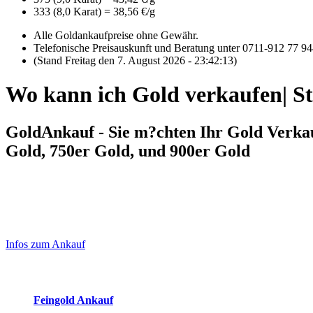
333 (8,0 Karat) = 38,56 €/g
Alle Goldankaufpreise ohne Gewähr.
Telefonische Preisauskunft und Beratung unter 0711-912 77 9
(Stand Freitag den 7. August 2026 - 23:42:13)
Wo kann ich Gold verkaufen| S
GoldAnkauf - Sie m?chten Ihr Gold Verkau
Gold, 750er Gold, und 900er Gold
Laufendend aktualisierte Ankaufspreise...
Haupt-
Sidebar
Infos zum Ankauf
(Primary)
Aktuelle Preise Heute:
Feingold Ankauf