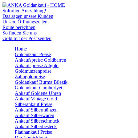
Sofortige Auszahlung!
Das sagen unsere Kunden
Unsere Öffnungszeiten
Route berechnen
So finden Sie uns
Gold mit der Post senden
Home
Goldankauf Preise
Ankaufspreise Goldbarren
Ankaufspreise Altgold
Goldmünzenpreise
Zahngoldpreise
Goldankauf Burma Bilezik
Goldankauf Cumhuriyet
Ankauf Goldene Uhren
Ankauf Vintage Gold
Silberankauf Preise
Ankauf Silbermünzen
Ankauf Silberwaren
Ankauf Silberschmuck
Ankauf Silberbesteck
Platinankauf Preise
Die Abwicklung