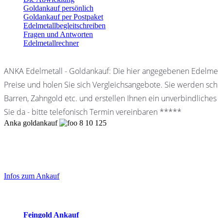
Goldankauf persönlich
Goldankauf per Postpaket
Edelmetallbegleitschreiben
Fragen und Antworten
Edelmetallrechner
ANKA Edelmetall - Goldankauf: Die hier angegebenen Edelmet
Preise und holen Sie sich Vergleichsangebote. Sie werden schn
Barren, Zahngold etc. und erstellen Ihnen ein unverbindliches
Sie da - bitte telefonisch Termin vereinbaren *****
Anka goldankauf
8
10
125
Laufendend aktualisierte Ankaufspreise...
Haupt-
Sidebar
Infos zum Ankauf
(Primary)
Aktuelle Preise Heute:
Feingold Ankauf