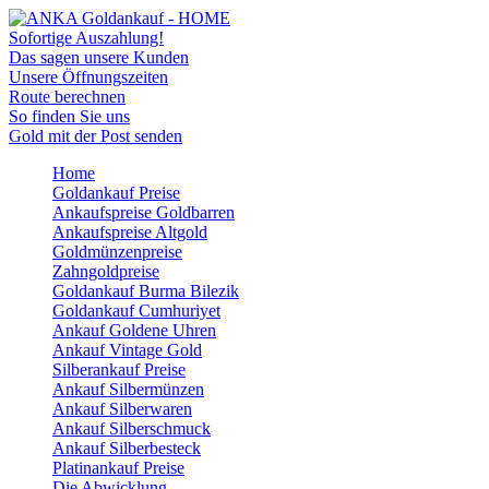
Sofortige Auszahlung!
Das sagen unsere Kunden
Unsere Öffnungszeiten
Route berechnen
So finden Sie uns
Gold mit der Post senden
Home
Goldankauf Preise
Ankaufspreise Goldbarren
Ankaufspreise Altgold
Goldmünzenpreise
Zahngoldpreise
Goldankauf Burma Bilezik
Goldankauf Cumhuriyet
Ankauf Goldene Uhren
Ankauf Vintage Gold
Silberankauf Preise
Ankauf Silbermünzen
Ankauf Silberwaren
Ankauf Silberschmuck
Ankauf Silberbesteck
Platinankauf Preise
Die Abwicklung