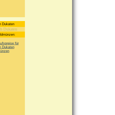
h Dukaten
oldmünzen:
fspreise für
h Dukaten
ünzen