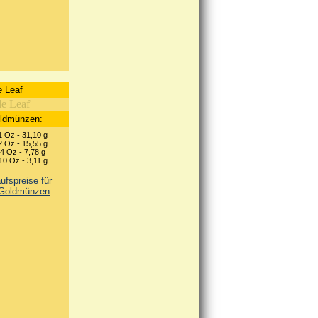
 Leaf
oldmünzen:
1 Oz - 31,10 g
2 Oz - 15,55 g
4 Oz - 7,78 g
10 Oz - 3,11 g
fspreise für
 Goldmünzen