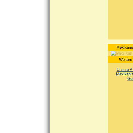
Mexikani
Weitere
Unsere An
Mexikani
Go