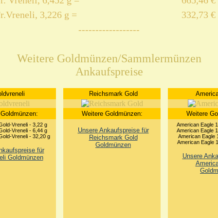
r. Vreneli, 6,452 g =
665,46 €
r.Vreneli, 3,226 g =
332,73 €
------------------
Weitere Goldmünzen/Sammlermünzen
Ankaufspreise
ldvreneli
Reichsmark Gold
America
 Goldmünzen:
Weitere Goldmünzen:
Weitere G
old-Vreneli - 3,22 g
American Eagle 1
Unsere Ankaufspreise für
old-Vreneli - 6,44 g
American Eagle 1
old-Vreneli - 32,20 g
American Eagle 1
Reichsmark Gold
American Eagle 1
Goldmünzen
kaufspreise für
Unsere Ankau
eli Goldmünzen
America
Goldm