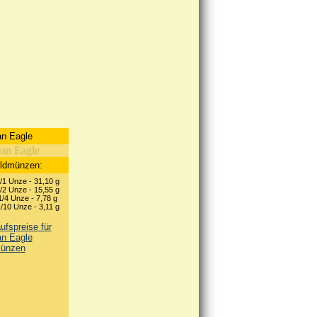
n Eagle
oldmünzen:
/1 Unze - 31,10 g
/2 Unze - 15,55 g
/4 Unze - 7,78 g
/10 Unze - 3,11 g
fspreise für
n Eagle
ünzen