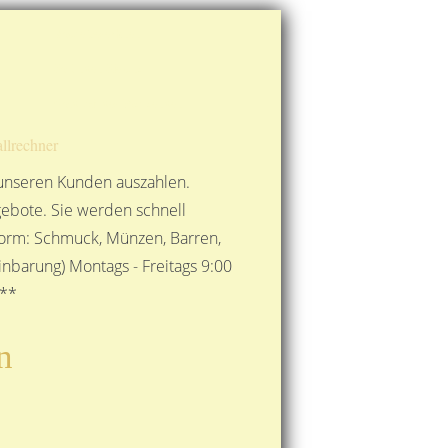
Route berechnen
So finden Sie uns
Gold mit der Post senden
llrechner
 unseren Kunden auszahlen.
ebote. Sie werden schnell
 Form: Schmuck, Münzen, Barren,
nbarung) Montags - Freitags 9:00
***
n