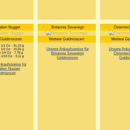
alien Nugget
Britannia Sovereign
Österreic
 Goldmünzen:
Weitere Goldmünzen:
Weitere G
1/1 Oz - 31,10 g
Unsere Ankaufspreise für
Unsere Ankau
1/2 Oz - 15,55 g
 1/4 Oz - 7,78 g
Britannia Sovereign
Österreic
1/10 Oz - 3,11 g
Goldmünzen
Goldm
kaufspreise für
alien Nugget
ldmünzen