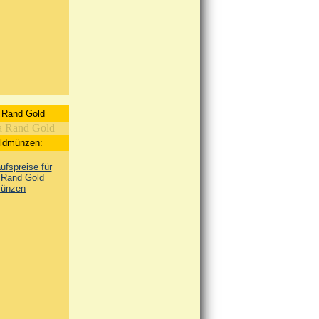
 Rand Gold
oldmünzen:
fspreise für
 Rand Gold
ünzen