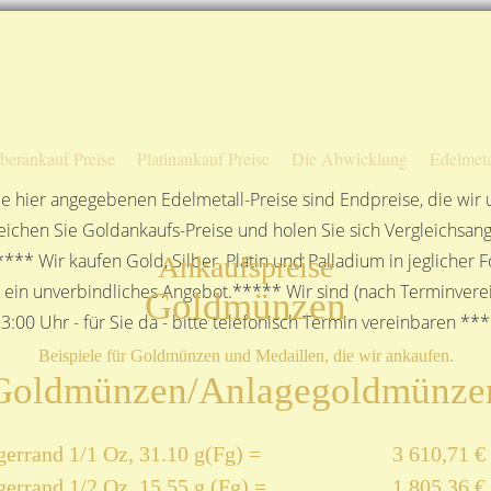
Sofortige Auszahlung!
Das sagen unsere Kunden
Unsere Öffnungszeiten
lberankauf Preise
Platinankauf Preise
Die Abwicklung
Edelmeta
e hier angegebenen Edelmetall-Preise sind Endpreise, die wir
ichen Sie Goldankaufs-Preise und holen Sie sich Vergleichsang
**** Wir kaufen Gold, Silber, Platin und Palladium in jeglicher
Ankaufspreise
n ein unverbindliches Angebot.***** Wir sind (nach Terminverei
Goldmünzen
3:00 Uhr - für Sie da - bitte telefonisch Termin vereinbaren **
Beispiele für Goldmünzen und Medaillen, die wir ankaufen.
Goldmünzen/Anlagegoldmünze
errand 1/1 Oz, 31.10 g(Fg) =
3 610,71 €
errand 1/2 Oz, 15,55 g (Fg) =
1 805,36 €