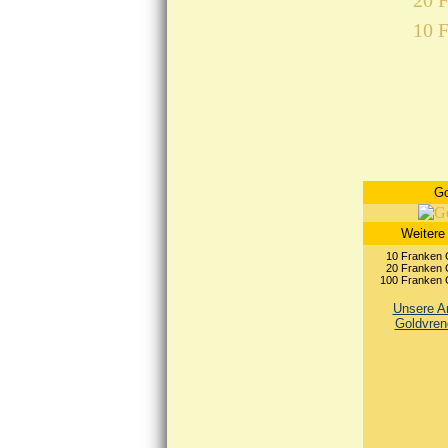
20 F
10 F
Go
Weitere
10 Franken G
20 Franken G
100 Franken G
Unsere An
Goldvren