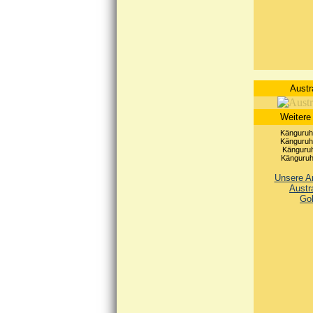
Austr
Weitere
Känguruh 
Känguruh 
Känguruh
Känguruh 
Unsere An
Austr
Go