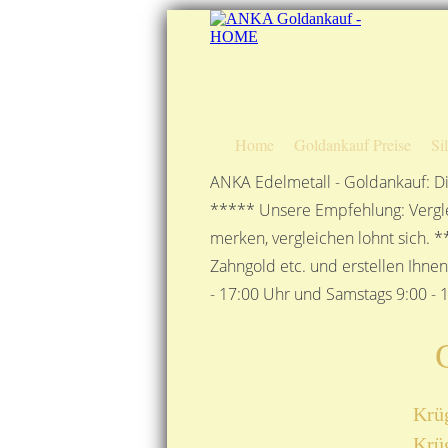
Home
Goldankauf Preise
Si
ANKA Edelmetall - Goldankauf: Di
***** Unsere Empfehlung: Vergle
merken, vergleichen lohnt sich. *
Zahngold etc. und erstellen Ihne
- 17:00 Uhr und Samstags 9:00 - 1
Krüg
Krüg