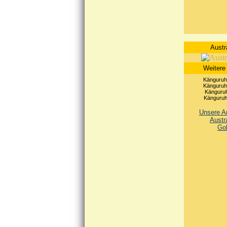
Austr
Weitere
Känguruh 
Känguruh 
Känguruh
Känguruh 
Unsere An
Austr
Go