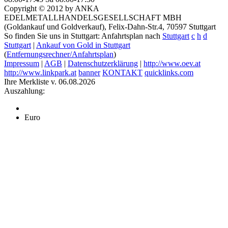
Copyright © 2012 by ANKA
EDELMETALLHANDELSGESELLSCHAFT MBH
(Goldankauf und Goldverkauf), Felix-Dahn-Str.4, 70597 Stuttgart
So finden Sie uns in Stuttgart: Anfahrtsplan nach
Stuttgart
c
h
d
Stuttgart
|
Ankauf von Gold in Stuttgart
(
Entfernungsrechner/Anfahrtsplan
)
Impressum
|
AGB
|
Datenschutzerklärung
|
http://www.oev.at
http://www.linkpark.at
banner
KONTAKT
quicklinks.com
Ihre Merkliste v. 06.08.2026
Auszahlung:
Euro