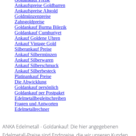
Ankaufspreise Goldbarren
Ankaufspreise Altgold
Goldmünzenpreise
Zahngoldpreise
Goldankauf Burma Bilezik
Goldankauf Cumhuriyet
Ankauf Goldene Uhren
Ankauf Vintage Gold
Silberankauf Preise
Ankauf Silbermünzen
Ankauf Silberwaren
Ankauf Silberschmuck
Ankauf Silberbesteck
Platinankauf Preise
Die Abwicklung
Goldankauf persönlich
Goldankauf per Postpaket
Edelmetallbegleitschreiben
Fragen und Antworten
Edelmetallrechner
ANKA Edelmetall - Goldankauf: Die hier angegebenen
Edelmetall-Preise sind Endpreise, die wir unseren Kunden