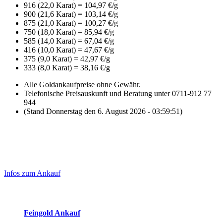
916 (22,0 Karat) = 104,97 €/g
900 (21,6 Karat) = 103,14 €/g
875 (21,0 Karat) = 100,27 €/g
750 (18,0 Karat) = 85,94 €/g
585 (14,0 Karat) = 67,04 €/g
416 (10,0 Karat) = 47,67 €/g
375 (9,0 Karat) = 42,97 €/g
333 (8,0 Karat) = 38,16 €/g
Alle Goldankaufpreise ohne Gewähr.
Telefonische Preisauskunft und Beratung unter 0711-912 77
944
(Stand Donnerstag den 6. August 2026 - 03:59:51)
Laufendend aktualisierte Ankaufspreise...
Haupt-
Sidebar
Infos zum Ankauf
(Primary)
Aktuelle Preise Heute:
Feingold Ankauf