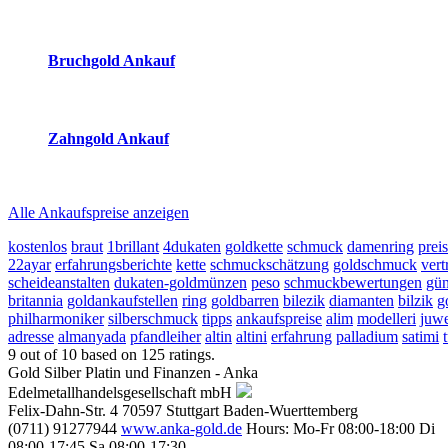
2026-08-06 - 03:59:51
-
03:50
Bruchgold Ankauf
2026-08-06 - 03:59:51
-
03:50
Zahngold Ankauf
2026-08-06 - 03:59:51
-
03:50
Alle Ankaufspreise anzeigen
kostenlos
braut
1brillant
4dukaten
goldkette
schmuck
damenring
prei
22ayar
erfahrungsberichte
kette
schmuckschätzung
goldschmuck
vert
scheideanstalten
dukaten-goldmünzen
peso
schmuckbewertungen
gün
britannia
goldankaufstellen
ring
goldbarren
bilezik
diamanten
bilzik
g
philharmoniker
silberschmuck
tipps
ankaufspreise
alim
modelleri
juwe
adresse
almanyada
pfandleiher
altin
altini
erfahrung
palladium
satimi
9
out of
10
based on
125
ratings.
Gold Silber Platin und Finanzen - Anka
Edelmetallhandelsgesellschaft mbH
Felix-Dahn-Str. 4
70597
Stuttgart
Baden-Wuerttemberg
(0711) 91277944
www.anka-gold.de
Hours:
Mo-Fr 08:00-18:00
Di
08:00-17:45
Sa 08:00-17:30