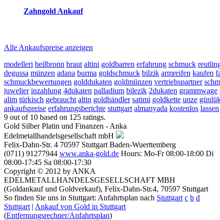
Zahngold Ankauf
2026-08-07 - 00:46:57
-
23:50
Alle Ankaufspreise anzeigen
modelleri
heilbronn
braut
altini
goldbarren
erfahrung
schmuck
reutlin
degussa
münzen
adana
burma
goldschmuck
bilzik
armreifen
kaufen
f
schmuckbewertungen
golddukaten
goldmünzen
vertriebspartner
schm
juwelier
inzahlung
4dukaten
palladium
bilezik
2dukaten
grammwage
alim
türkisch
gebraucht
altin
goldhändler
satimi
goldkette
unze
günlü
ankaufspreise
erfahrungsberichte
stuttgart
almanyada
kostenlos
lassen
9
out of
10
based on
125
ratings.
Gold Silber Platin und Finanzen - Anka
Edelmetallhandelsgesellschaft mbH
Felix-Dahn-Str. 4
70597
Stuttgart
Baden-Wuerttemberg
(0711) 91277944
www.anka-gold.de
Hours:
Mo-Fr 08:00-18:00
Di
08:00-17:45
Sa 08:00-17:30
Copyright © 2012 by ANKA
EDELMETALLHANDELSGESELLSCHAFT MBH
(Goldankauf und Goldverkauf), Felix-Dahn-Str.4, 70597 Stuttgart
So finden Sie uns in Stuttgart: Anfahrtsplan nach
Stuttgart
c
h
d
Stuttgart
|
Ankauf von Gold in Stuttgart
(
Entfernungsrechner/Anfahrtsplan
)