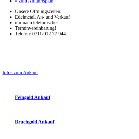
» zum Anfahrtsplan
Unsere Öffnungszeiten:
Edelmetall An- und Verkauf
nur nach telefonischer
Terminvereinbarung!
Telefon: 0711-912 77 944
Laufendend aktualisierte Ankaufspreise...
Haupt-
Sidebar
Infos zum Ankauf
(Primary)
Aktuelle Preise Heute:
Feingold Ankauf
2026-08-07 - 00:46:57
-
23:50
Bruchgold Ankauf
2026-08-07 - 00:46:57
-
23:50